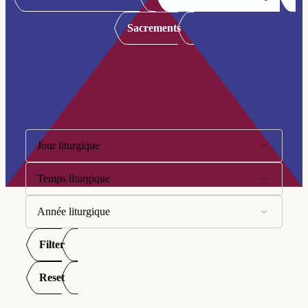
Sacrements
Filtre:
Jour liturgique
Temps liturgique
10ème dimanche
11ème dimanche
Année liturgique
Avent
12ème dimanche
Carême
Filter
Année A
13ème dimanche
Pentecôte
Année B
Reset
14ème dimanche
Semaine Sainte
Année C
15ème dimanche