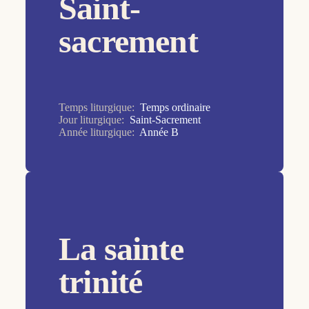
Saint-
7ème dimanche
sacrement
8ème dimanche
9ème dimanche
Ascension
Assomption
Temps liturgique:
Temps ordinaire
Jour liturgique:
Saint-Sacrement
Baptême du Seigneur
Année liturgique:
Année B
Christ Roi
Commémoration des défunts
Croix Glorieuse
Dédicace de la Basilique du Latran
La sainte
Epiphanie
trinité
Immaculée Conception de la Vierge Marie
Jeudi Saint