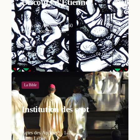
Discours d'Etienne
Actes des Apôtres 7, 1-60
Didier Croonenberghs
Lire
01.05.2025
La Bible
Institution des sept
Actes des Apôtres 6, 1-15
Alain Letier