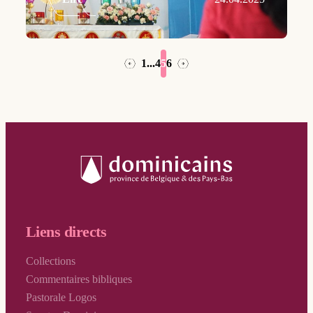
1
...
4
5
6
→
←
Liens directs
Collections
Commentaires bibliques
Pastorale Logos