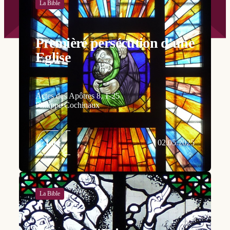
La Bible
Première persécution d'une
Eglise
Actes des Apôtres 8, 1-25
Philippe Cochinaux
Lire
02.05.2025
La Bible