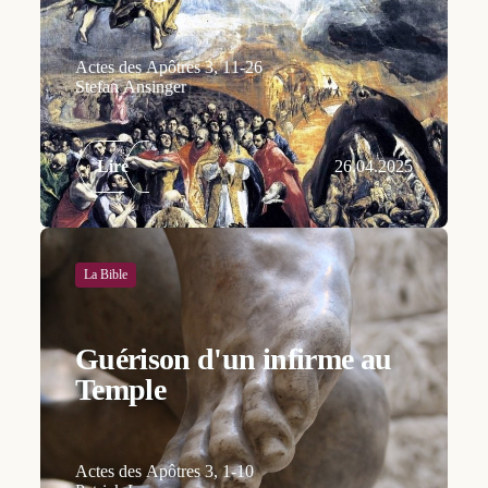
Actes des Apôtres 3, 11-26
Stefan Ansinger
Lire
26.04.2025
La Bible
Guérison d'un infirme au
Temple
Actes des Apôtres 3, 1-10