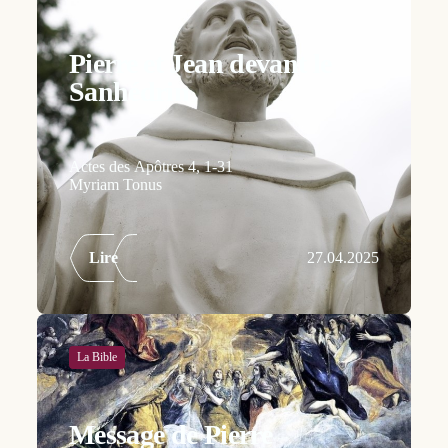
Pierre et Jean devant le
Sanhédrin
Actes des Apôtres 4, 1-31
Myriam Tonus
Lire
27.04.2025
La Bible
Message de Pierre