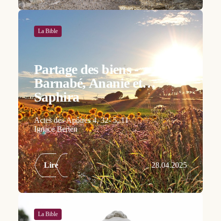
La Bible
Partage des biens -
Barnabé, Ananie et
Saphira
Actes des Apôtres 4, 32- 5, 11
Ignace Berten
Lire
28.04.2025
La Bible