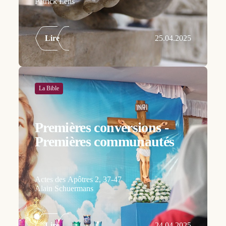
Patrick Lens
Lire
25.04.2025
La Bible
Premières conversions -
Premières communautés
Actes des Apôtres 2, 37-47
Alain Schuermans
Lire
24.04.2025