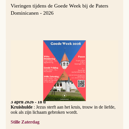
Vieringen tijdens de Goede Week bij de Paters
Dominicanen - 2026
Witte Donderdag
2 april 2026 - 18 u
Agapéviering
: Samen aan een tafel van dankbaarheid om
Jezus' levenstestament.
Goede Vrijdag
3 april 2026 - 18 u
Kruishulde
: Jezus sterft aan het kruis, trouw in de liefde,
ook als zijn lichaam gebroken wordt.
Stille Zaterdag