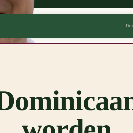
Dom
e media zoals youtube en spotify aan te bieden. Als u hiermee akkoord 
Dominicaa
worden