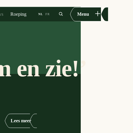
+
ws
Roeping
Menu
NL
FR
 en zie!
Lees meer