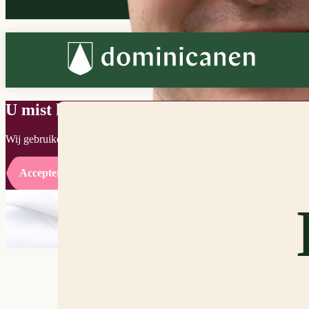
U mist hier een video
Wij gebruiken cookies om uw ervaring te verbeteren en items op social
Accepteren