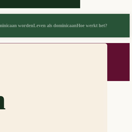
inicaan worden
Leven als dominicaan
Hoe werkt het?
gaat, klikt u op 'Accepteren'.
n