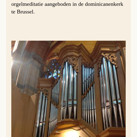
orgelmeditatie aangeboden in de dominicanenkerk
te Brussel.
De dominicanenkerk te Brussel beschikt over een
opmerkelijk orgelpatrimonium. Te weten het grote orgel
van Adrien & Salomon Van Bever (1910, romantisch). En
het orgel van de orgelmakerij Thomas (2006, barok, foto
hierboven).Aansluitend aan de meditatie is er de
internationale eucharistieviering, voorgegaan door de
dominicanen. Iedereen is van harte welkom.
Agenda van de komende orgelmeditaties in 2026:
12 april: Eléonore Misilo
19 april: Laurent Fobelets
26 april: Michel Goossens