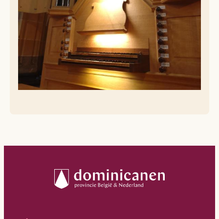
3 mei: Laurent Fobelets
10 mei: Vincent Lamy
17 mei: Bertrand Desmet
24 mei: Ludovico Silvestri
31 mei: Tom Van Der Plas