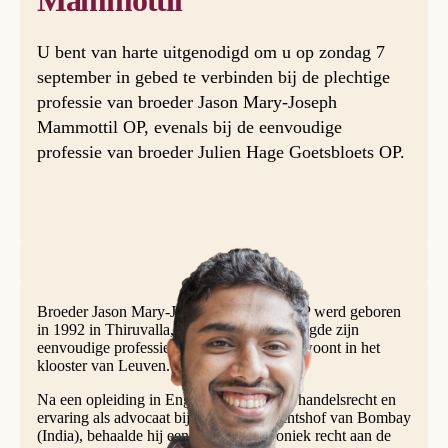
Mammottil
U bent van harte uitgenodigd om u op zondag 7
september in gebed te verbinden bij de plechtige
professie van broeder Jason Mary-Joseph
Mammottil OP, evenals bij de eenvoudige
professie van broeder Julien Hage Goetsbloets OP.
Broeder Jason Mary-Joseph Mammottil OP werd geboren
in 1992 in Thiruvalla, Kerala (India). Hij legde zijn
eenvoudige professie af op 8 juli 2022 en woont in het
klooster van Leuven.
Na een opleiding in Engelse literatuur en handelsrecht en
ervaring als advocaat bij het Hooggerechtshof van Bombay
(India), behaalde hij een master in canoniek recht aan de