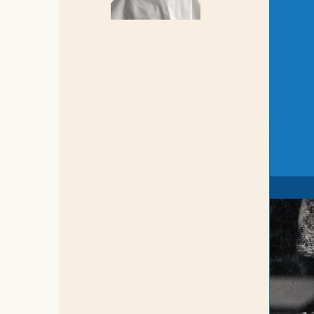
Anton Milh 
Dominicains,
Verkrijgbaar 
In de mond
pittoresk 
voltooid 
voortaan g
van honde
wil bijdra
In dit bo
gedurende
fondsenwe
ook een p
op pensioe
Anton-Mar
Zoute gaat
Het boek'