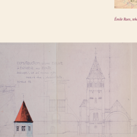
Émile Raes, tek
het Zoutekerkje van de hand van Jozef Viérin, architect (1924).
N
Direct naar