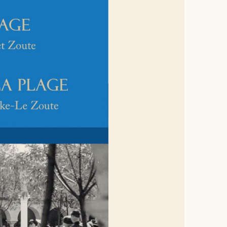
frères prêcheurs à la plage. Les
sten: €11).
ligt een geestelijke oase: een
 zomer van 1925, toen het kerkje net
n een dominicaan om hier
ebeurtenis vormde het startschot
evierd en waaraan deze publicatie
ld, maar ook de figuren die er
voor de kerk, een barones-
 – een kruisweg – naliet… maar
antische predikant en een bisschop
ale team van de paters in Het
te, 1925-2025' (Leuven: Peeters)