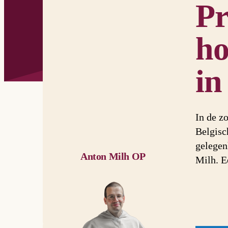
Pr
ho
in
In de z
Belgisc
gelegen
Anton Milh OP
Milh. E