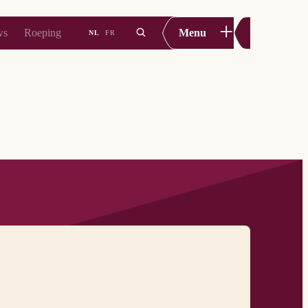
+
ws
Roeping
Menu
NL
FR