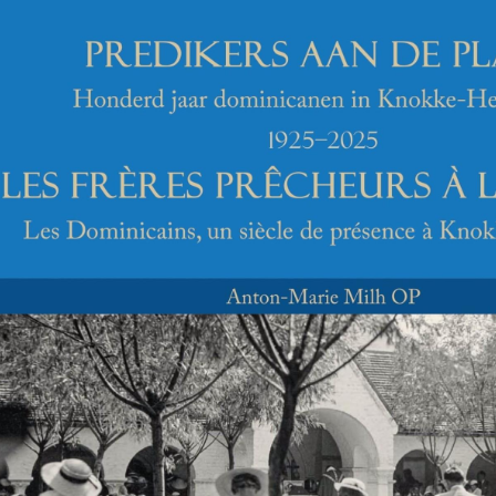
OP,
Predikers aan de plage. Honderd jaar dominicanen in Knokke-Het Zoute, 1925-2025 / Les 
 un siècle de présence à Knokke-Le Zoute.
Leuven: Peeters, 2025 | 35€
in de kerk van Knokke of op bestelling: g.iweins@dominicains.org (verzend- en verpakkingsko
aine, Belgische badplaats het Zoute, op vijfhonderd meter van de kust, 
wit kerkje met een fraai kloosterpand en een pastorij in villastijl. In de
was, vroeg de bouwheer ervan – van vastgoedcompagnie Het Zoute –aa
edurende het toeristische seizoen de kerkdiensten te verzorgen. Deze g
rd jaar dominicaanse aanwezigheid, een eeuwfeest dat in 2025 wordt g
gen.
ek wordt niet alleen de complexe totstandkoming van het kerkje behande
 honderd jaar leven aan hebben gegeven: een vrijmetselaar die ijverde 
rfster, een beroemde architect, een kunstenaar die er zijn meesterwerk
ater die senator was, een ander die aan boogschieten deed, een flaming
n. Een kleurrijke geschiedenis dus van het witte kerkje!
ie Milh (1992) is dominicaan en kerkhistoricus. Als lid van het pastor
 hij er regelmatig voor in de eucharistie.
 Predikers aan de plage, Honderd jaar dominicanen in Knokke-Het Zou