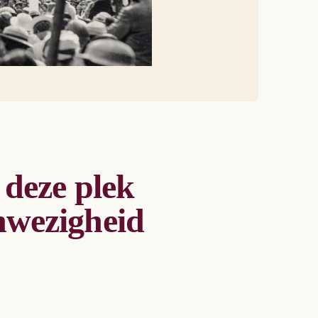
s@dominicains.org
(verzend- en
 deze plek
nwezigheid