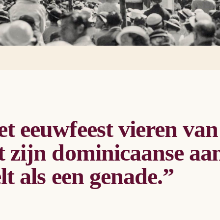
ro. Het is verkrijgbaar in de kerk van Knokke of op bestelling:
g.iwein
gskosten: €10)
t eeuwfeest vieren van
 zijn dominicaanse aa
lt als een genade.”