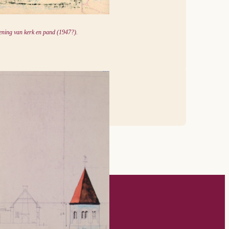
ening van kerk en pand (1947?).
ieuwsbrief