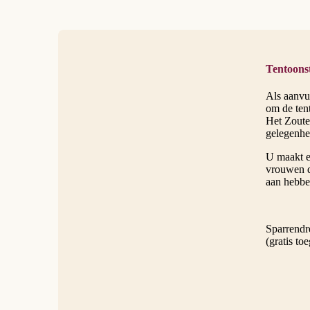
Tentoonst
Als aanvul
om de ten
Het Zoute
gelegenhe
U maakt e
vrouwen d
aan hebbe
Sparrendr
(gratis to