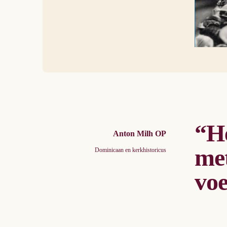
kost 35 eu
verpakkin
“He
Anton Milh OP
met
Dominicaan en kerkhistoricus
voe