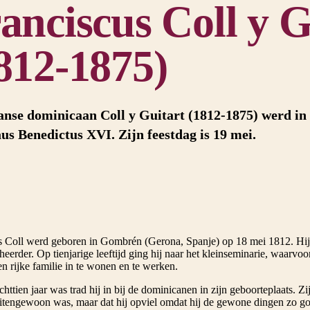
anciscus Coll y G
812-1875)
nse dominicaan Coll y Guitart (1812-1875) werd in 
us Benedictus XVI. Zijn feestdag is 19 mei.
s Coll werd geboren in Gombrén (Gerona, Spanje) op 18 mei 1812. Hij w
eerder. Op tienjarige leeftijd ging hij naar het kleinseminarie, waarvoo
en rijke familie in te wonen en te werken.
chttien jaar was trad hij in bij de dominicanen in zijn geboorteplaats. Z
itengewoon was, maar dat hij opviel omdat hij de gewone dingen zo g