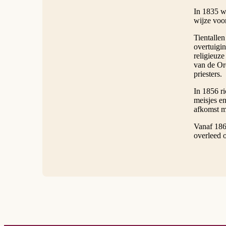
In 1835 we
wijze voor
Tientalle
overtuigin
religieuz
van de Or
priesters.
In 1856 r
meisjes e
afkomst m
Vanaf 186
overleed o