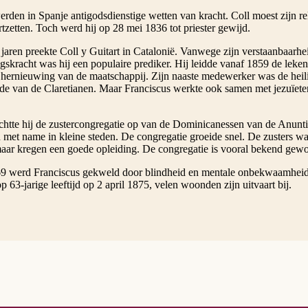
rden in Spanje antigodsdienstige wetten van kracht. Coll moest zijn re
tzetten. Toch werd hij op 28 mei 1836 tot priester gewijd.
n jaren preekte Coll y Guitart in Catalonië. Vanwege zijn verstaanbaar
gskracht was hij een populaire prediker. Hij leidde vanaf 1859 de leke
e hernieuwing van de maatschappij. Zijn naaste medewerker was de heili
de van de Claretianen. Maar Franciscus werkte ook samen met jezuïete
ichtte hij de zustercongregatie op van de Dominicanessen van de Anunti
n met name in kleine steden. De congregatie groeide snel. De zusters 
aar kregen een goede opleiding. De congregatie is vooral bekend gewo
9 werd Franciscus gekweld door blindheid en mentale onbekwaamheid d
p 63-jarige leeftijd op 2 april 1875, velen woonden zijn uitvaart bij.