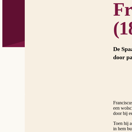
Fr
(1
De Spaa
door pa
Franciscu
een wolsch
door bij e
Toen hij a
in hem bu