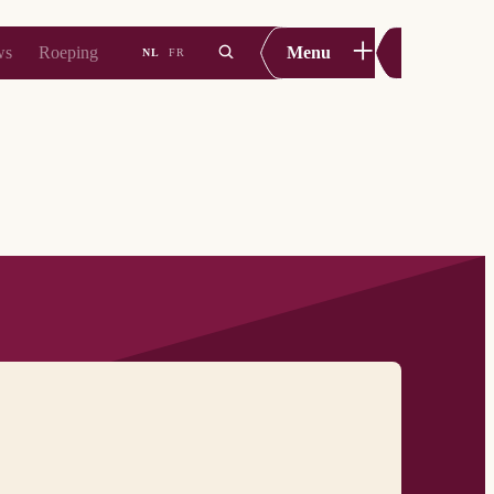
+
ws
Roeping
Menu
NL
FR