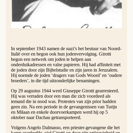
In september 1943 namen de nazi’s het bestuur van Noord-
Italië over en begon ook hun jodenvervolging. Girotti
begon een netwerk om joden te helpen aan
onderduikadressen en valse papieren. Hij had affiniteit met
de joden door zijn Bijbelstudie en zijn jaren in Jeruzalem.
Hij noemde de joden ‘dragers van Gods Woord’ en ‘oudere
broeders’, in die tijd uitzonderlijke benamingen.
Op 29 augustus 1944 werd Giuseppe Girotti gearresteerd.
Hij was verraden door een man die zich voordeed als
iemand die in nood was. Protesten van zijn prior hadden
geen zin. Na een periode in de gevangenissen van Turijn
en Milaan en enkele doorvoerkampen werd hij op 5
oktober naar Dachau getransporteerd.
Volgens Angelo Dalmasso, een priester-gevangene die het
kamp overleefde, viel Girotti op door zijn vrijgevigheid en