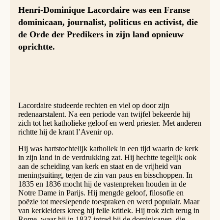
Henri-Dominique Lacordaire was een Franse
dominicaan, journalist, politicus en activist, die
de Orde der Predikers in zijn land opnieuw
oprichtte.
Lacordaire studeerde rechten en viel op door zijn
redenaarstalent. Na een periode van twijfel bekeerde hij
zich tot het katholieke geloof en werd priester. Met anderen
richtte hij de krant l’Avenir op.
Hij was hartstochtelijk katholiek in een tijd waarin de kerk
in zijn land in de verdrukking zat. Hij hechtte tegelijk ook
aan de scheiding van kerk en staat en de vrijheid van
meningsuiting, tegen de zin van paus en bisschoppen. In
1835 en 1836 mocht hij de vastenpreken houden in de
Notre Dame in Parijs. Hij mengde geloof, filosofie en
poëzie tot meeslepende toespraken en werd populair. Maar
van kerkleiders kreeg hij felle kritiek. Hij trok zich terug in
Rome, waar hij in 1837 intrad bij de dominicanen, die