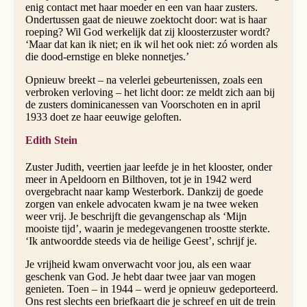
enig contact met haar moeder en een van haar zusters.
Ondertussen gaat de nieuwe zoektocht door: wat is haar
roeping? Wil God werkelijk dat zij kloosterzuster wordt?
‘Maar dat kan ik niet; en ik wil het ook niet: zó worden als
die dood-ernstige en bleke nonnetjes.’
Opnieuw breekt – na velerlei gebeurtenissen, zoals een
verbroken verloving – het licht door: ze meldt zich aan bij
de zusters dominicanessen van Voorschoten en in april
1933 doet ze haar eeuwige geloften.
Edith Stein
Zuster Judith, veertien jaar leefde je in het klooster, onder
meer in Apeldoorn en Bilthoven, tot je in 1942 werd
overgebracht naar kamp Westerbork. Dankzij de goede
zorgen van enkele advocaten kwam je na twee weken
weer vrij. Je beschrijft die gevangenschap als ‘Mijn
mooiste tijd’, waarin je medegevangenen troostte sterkte.
‘Ik antwoordde steeds via de heilige Geest’, schrijf je.
Je vrijheid kwam onverwacht voor jou, als een waar
geschenk van God. Je hebt daar twee jaar van mogen
genieten. Toen – in 1944 – werd je opnieuw gedeporteerd.
Ons rest slechts een briefkaart die je schreef en uit de trein