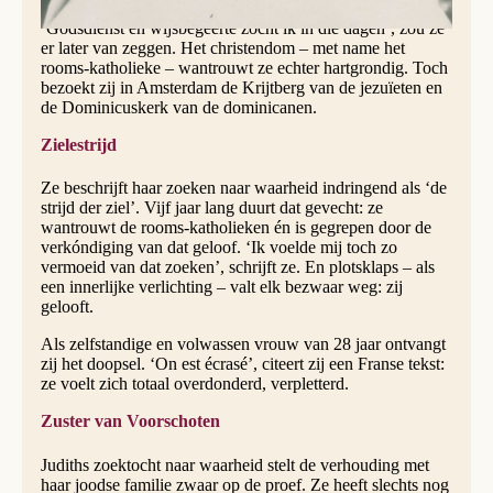
‘Godsdienst en wijsbegeerte zocht ik in die dagen’, zou ze
er later van zeggen. Het christendom – met name het
rooms-katholieke – wantrouwt ze echter hartgrondig. Toch
bezoekt zij in Amsterdam de Krijtberg van de jezuïeten en
de Dominicuskerk van de dominicanen.
Zielestrijd
Ze beschrijft haar zoeken naar waarheid indringend als ‘de
strijd der ziel’. Vijf jaar lang duurt dat gevecht: ze
wantrouwt de rooms-katholieken én is gegrepen door de
verkóndiging van dat geloof. ‘Ik voelde mij toch zo
vermoeid van dat zoeken’, schrijft ze. En plotsklaps – als
een innerlijke verlichting – valt elk bezwaar weg: zij
gelooft.
Als zelfstandige en volwassen vrouw van 28 jaar ontvangt
zij het doopsel. ‘On est écrasé’, citeert zij een Franse tekst:
ze voelt zich totaal overdonderd, verpletterd.
Zuster van Voorschoten
Judiths zoektocht naar waarheid stelt de verhouding met
haar joodse familie zwaar op de proef. Ze heeft slechts nog