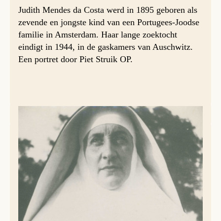
Judith Mendes da Costa werd in 1895 geboren als
zevende en jongste kind van een Portugees-Joodse
familie in Amsterdam. Haar lange zoektocht
eindigt in 1944, in de gaskamers van Auschwitz.
Een portret door Piet Struik OP.
Zuster Judith, haar levensverhaal gelezen hebbend,
ontroert.
Judith krijgt een goede opvoeding, tot en met de
toenmalige HBS. Ze leeft blijmoedig en uitgelaten samen
met een grote groep vriendinnen. In hun ontwikkeling
bezoeken zij kerkgebouwen van diverse
kerkgenootschappen, maar hebben ze ook contact met
socialisten als Henriëtte Roland Holst, Frederik van Eeden
en Domela Nieuwenhuis.