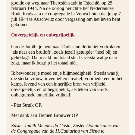
gooide op weg naar Theresiënstadt in Tsjechië, op 25
februari 1944. Na de oorlog berichtte het Nederlandse
Rode Kruis aan de congregatie in Voorschoten dat je op 7
juli 1944 te Auschwitz door vergassing om het leven bent
gekomen.
Onvergetelijk en onbegrijpelijk
Goede Judith: je bent naar Duitsland definitief vertrokken
‘als naar een bruiloft’, zoals jezelf getuigde: ‘heel blij en
gelukkig’. Dat maakt mij totaal stil. Ik versta wat je daar
zegt, maar ik begrijp het totaal niét.
Ik bewonder je moed en je blijmoedigheid. Steeds was jij
die sterke vrouw, inventief en creatief, voor iedereen in het
kamp, levend van een innerlijke bron van vríjheid,
onvergetelijk en onbegrijpelijk, als teken van Gods
onbegrensde innerlijke vrijheid.
- Piet Struik OP.
Met dank aan Tiemen Brouwer OP.
Zuster Judith Mendes da Costa, Zuster Dominicanes van
de Congregatie van de H.Catharina van Siëna te