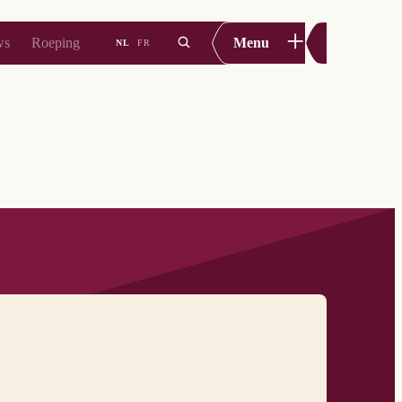
+
ws
Roeping
Menu
NL
FR