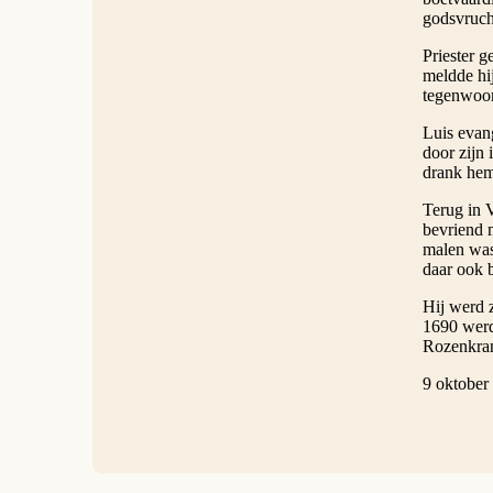
godsvruch
Priester 
meldde hi
tegenwoo
Luis evang
door zijn
drank he
Terug in V
bevriend 
malen was
daar ook 
Hij werd 
1690 werd
Rozenkran
9 oktober 