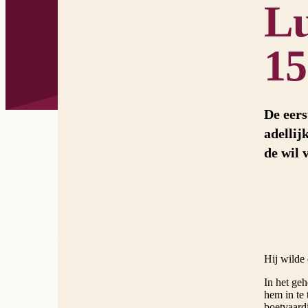
Lu
15
De eers
adellij
de wil 
Hij wilde
In het geh
hem in te 
boetvaardi