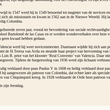
t.
gewijd in 1547 werd hij in 1549 benoemd tot magister van de novicen en
j zich als missionaris en kwam in 1562 aan in de Nieuwe Wereld. Hij 
rdig Colombia.
eliseerde zeven jaar, vooral ter bevordering van sociale rechtvaardighe
 idool Bartolomé de las Casas en er werden wonderverhalen over hem ve
m geen kwaad hebben gedaan.
alencia werd hij weer novicenmeester. Daarnaast wijdde hij zich aan pr
met de H.Teresa van Avila en steunde haar project van hervorming van h
 Luis B. prior van het klooster ‘Real Convento’ van Valencia. Daar sti
begraven. Tijdens de burgeroorlog van 1936 werd zijn lichaam verbran
zalig verklaard door paus Paulus V in 1608 en heilig verklaard door pa
 hij aangewezen als patroon van Colombia, dat echter later als specia
s van Chiquinquirá kreeg. In 1928 verklaarde de Orde hem patroon va
is zijn feestdag.