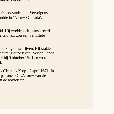
 fraters-studenten. Vervolgens
landde in ‘Nieuw Granada’,
id. Hij voelde zich geïnspireerd
rteld. Zo zou een vergiftige
ediking en schrijven. Hij raakte
et religieuze leven. Verschillende
erf hij 9 oktober 1581 en werd
d.
us Clemens X op 12 april 1671. In
le patrones O.L.Vrouw van de
n de noviciaten.