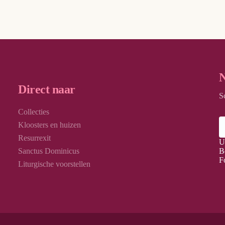
N
Direct naar
S
Collecties
Kloosters en huizen
Resurrexit
U
Sanctus Dominicus
B
F
Liturgische voorstellen