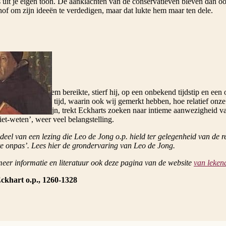
s uit je eigen toon. De aanklachten van de conservatieven bleven dan ook
hof om zijn ideeën te verdedigen, maar dat lukte hem maar ten dele.
 veroordeling hem bereikte, stierf hij, op een onbekend tijdstip en een
ten. Juist in onze tijd, waarin ook wij gemerkt hebben, hoe relatief onz
 en zingeving zijn, trekt Eckharts zoeken naar intieme aanwezigheid va
iet-weten’, weer veel belangstelling.
 deel van een lezing die Leo de Jong o.p. hield ter gelegenheid van de r
 te onpas’. Lees hier de grondervaring van Leo de Jong.
meer informatie en literatuur ook deze pagina van de website
van leken
ckhart o.p., 1260-1328