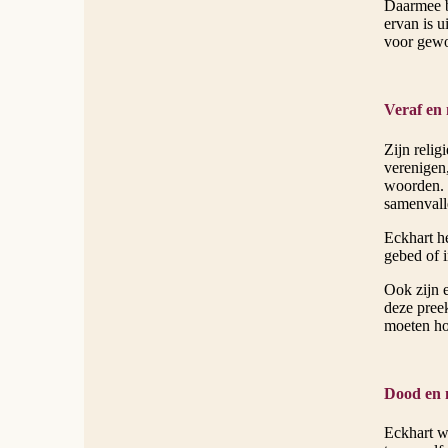
Daarmee b
ervan is u
voor gewon
Veraf en 
Zijn relig
verenigen,
woorden. E
samenvall
Eckhart he
gebed of i
Ook zijn e
deze preek
moeten ho
Dood en 
Eckhart w