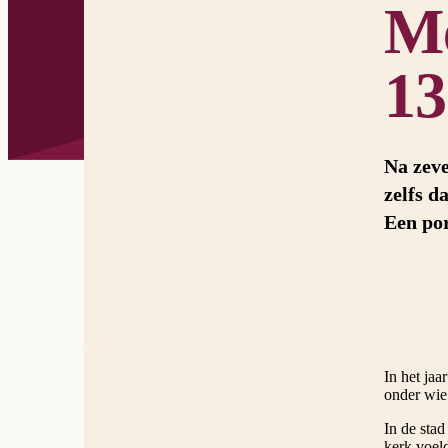
Me
13
Na zeve
zelfs d
Een por
In het jaa
onder wie
In de stad
kerk voel