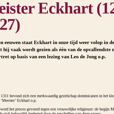
ister Eckhart (1
27)
n eeuwen staat Eckhart in onze tijd weer volop in de
at hij vaak wordt gezien als één van de opvallendste
tret op basis van een lezing van Leo de Jong o.p.
r 1311 bevond zich een merkwaardig gezelschap dominicanen in het kloos
 ‘Meester’ Eckhart o.p.
 werd het proces gevoerd tegen een vrouwelijke religieuze: de begijn Ma
de zich behoorlijk bedreigd door de geschriften van deze vrouw.