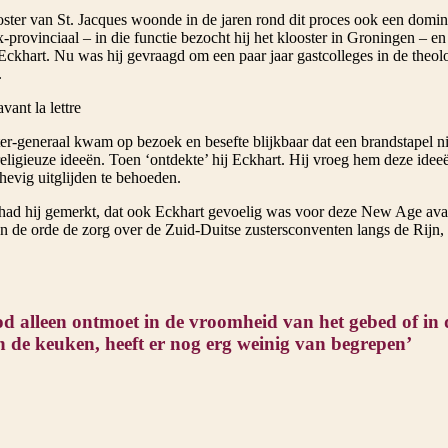
oster van St. Jacques woonde in de jaren rond dit proces ook een domini
-provinciaal – in die functie bezocht hij het klooster in Groningen – en 
Eckhart. Nu was hij gevraagd om een paar jaar gastcolleges in de theolo
.
ant la lettre
er-generaal kwam op bezoek en besefte blijkbaar dat een brandstapel ni
ligieuze ideeën. Toen ‘ontdekte’ hij Eckhart. Hij vroeg hem deze ideeë
 hevig uitglijden te behoeden.
 had hij gemerkt, dat ook Eckhart gevoelig was voor deze New Age avant
an de orde de zorg over de Zuid-Duitse zustersconventen langs de Rijn,
d alleen ontmoet in de vroomheid van het gebed of in d
 in de keuken, heeft er nog erg weinig van begrepen’