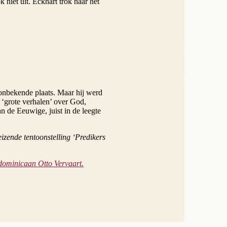
 niet uit. Eckhart trok naar het
 onbekende plaats. Maar hij werd
e ‘grote verhalen’ over God,
n de Eeuwige, juist in de leegte
eizende tentoonstelling ‘Predikers
dominicaan Otto Vervaart.