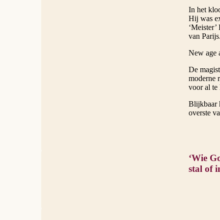
In het klo
Hij was ex
‘Meister’ 
van Parijs
New age av
De magist
moderne re
voor al te
Blijkbaar
overste v
‘Wie Go
stal of