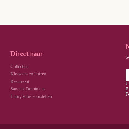
N
Direct naar
S
Collecties
Kloosters en huizen
Resurrexit
U
Sanctus Dominicus
B
F
Liturgische voorstellen