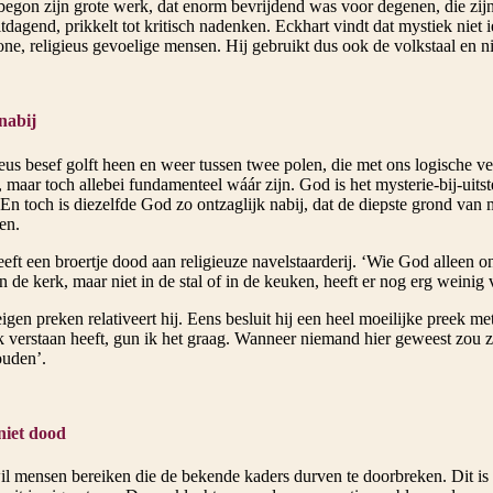
egon zijn grote werk, dat enorm bevrijdend was voor degenen, die zijn
itdagend, prikkelt tot kritisch nadenken. Eckhart vindt dat mystiek niet i
e, religieus gevoelige mensen. Hij gebruikt dus ook de volkstaal en nie
nabij
ieus besef golft heen en weer tussen twee polen, die met ons logische ve
 maar toch allebei fundamenteel wáár zijn. God is het mysterie-bij-uitst
n toch is diezelfde God zo ontzaglijk nabij, dat de diepste grond van 
en.
eft een broertje dood aan religieuze navelstaarderij. ‘Wie God alleen 
n de kerk, maar niet in de stal of in de keuken, heeft er nog erg weinig
igen preken relativeert hij. Eens besluit hij een heel moeilijke preek 
 verstaan heeft, gun ik het graag. Wanneer niemand hier geweest zou zi
uden’.
niet dood
il mensen bereiken die de bekende kaders durven te doorbreken. Dit is 