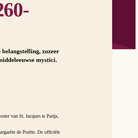
260-
 belangstelling, zozeer
 middeleeuwse mystici.
ter van St. Jacques te Parijs,
rgarète de Porète. De officiële