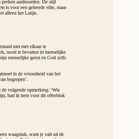
 preken aanhoorden. De stijl
ets is voor een geleerde elite, maar
t alleen het Latijn.
rstand niet met elkaar te
ek, nooit te bevatten in menselijke
mijn menselijke geest en God zelfs
ontmoet in de vroomheid van het
 van begrepen’.
met de volgende opmerking: ‘Wie
jn, had ik hem voor dit offerblok
een waagstuk, want je valt uit de