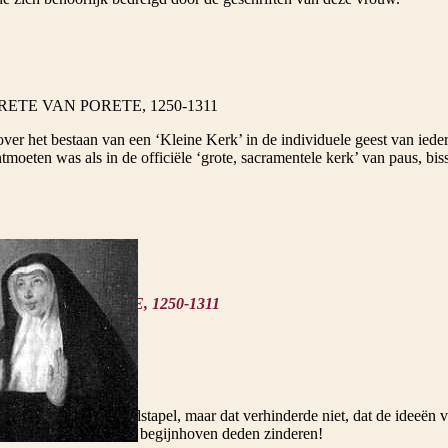
TE VAN PORETE, 1250-1311
 over het bestaan van een ‘Kleine Kerk’ in de individuele geest van ie
tmoeten was als in de officiële ‘grote, sacramentele kerk’ van paus, bis
ETE VAN PORETE, 1250-1311
 eindigde op de brandstapel, maar dat verhinderde niet, dat de ideeën 
 vrouwenkloosters en begijnhoven deden zinderen!