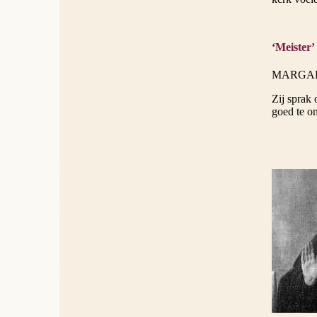
‘Meister’
MARGARE
Zij sprak
goed te on
MARGAR
Het proces
Europa de