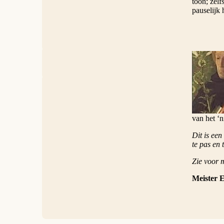
toon; zelf
pauselijk 
Voordat de
niet verge
godsdienst
van het ‘n
Dit is een
te pas en
Zie voor 
Meister E