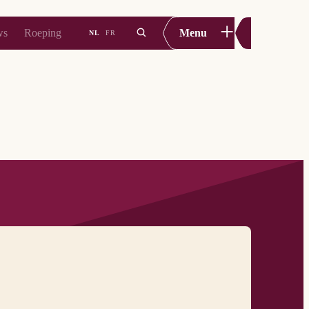
+
ws
Roeping
Menu
NL
FR