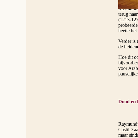
Raymundus 
terug naa
(1213-127
probeerde 
heette he
Verder is
de heiden
Hoe dit o
bijvoorbee
voor Arab
pauselijke
Dood en h
Raymundus
Castilië a
maar sind