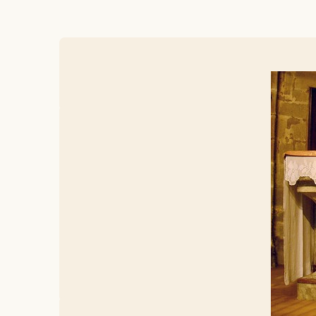
Constitut
De succes
van zijn t
van Tarra
aarzelde h
Zijn belan
een balans
vragen. De
Raymundus
Contacte