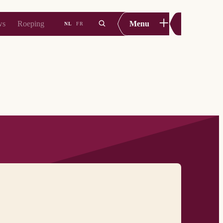
+
ws
Roeping
Menu
NL
FR