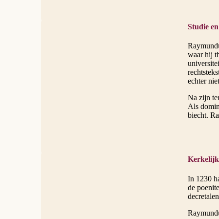
Studie en
Raymundus
waar hij t
universite
rechtsteks
echter nie
Na zijn te
Als domin
biecht. R
Kerkelij
In 1230 h
de poenit
decretalen
Raymundus