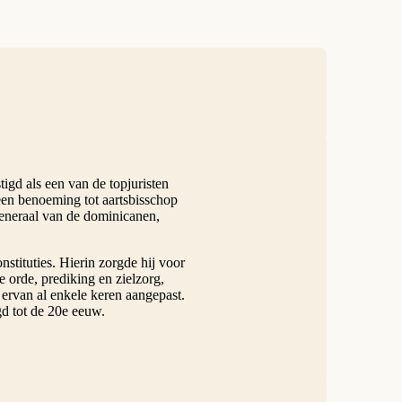
igd als een van de topjuristen
een benoeming tot aartsbisschop
eneraal van de dominicanen,
stituties. Hierin zorgde hij voor
de orde, prediking en zielzorg,
 ervan al enkele keren aangepast.
d tot de 20e eeuw.