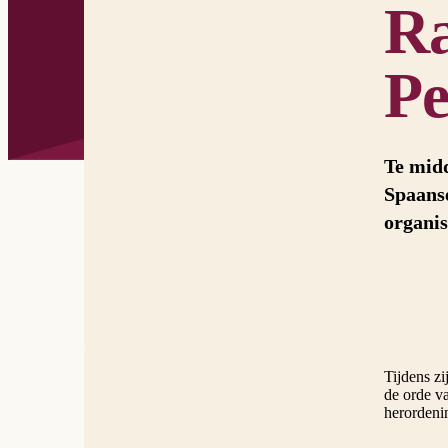
R
Pe
Te midd
Spaanse
organis
Tijdens zi
de orde v
herordeni