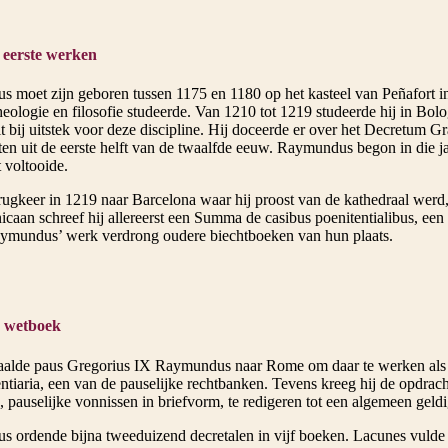
 eerste werken
 moet zijn geboren tussen 1175 en 1180 op het kasteel van Peñafort 
heologie en filosofie studeerde. Van 1210 tot 1219 studeerde hij in Bolo
it bij uitstek voor deze discipline. Hij doceerde er over het Decretum G
ten uit de eerste helft van de twaalfde eeuw. Raymundus begon in die j
t voltooide.
rugkeer in 1219 naar Barcelona waar hij proost van de kathedraal werd, 
icaan schreef hij allereerst een Summa de casibus poenitentialibus, ee
aymundus’ werk verdrong oudere biechtboeken van hun plaats.
k wetboek
aalde paus Gregorius IX Raymundus naar Rome om daar te werken als k
entiaria, een van de pauselijke rechtbanken. Tevens kreeg hij de opdra
, pauselijke vonnissen in briefvorm, te redigeren tot een algemeen geld
 ordende bijna tweeduizend decretalen in vijf boeken. Lacunes vuld