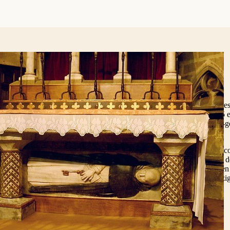
ies
volle afronding van het pauselijke project had Raymundus’ naam bevest
ijd. In 1236 keerde Raymundus terug naar Catalonië, nadat hij in 1235 
gona had geweigerd. Ook toen hij in 1238 werd gekozen tot magister-g
ij om die functie te aanvaarden.
grijkste daad als magister was het vervolmaken van de dominicaanse con
 tussen een stevige organisatie en de flexibiliteit die de kerntaken van 
 eerste constituties dateerden uit 1222. Sindsdien waren de bepalingen
’ versie werd in 1241 goedgekeurd en bleef in grote lijnen ongewijzig
n met moslims en joden