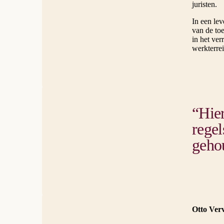
juristen.
In een le
van de to
in het ver
werkterrei
“Hier
regel
geho
Otto Verv