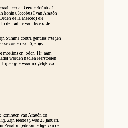
aal neer en keerde definitief
van koning Jacobus I van Aragón
Orden de la Merced) die
 In de traditie van deze orde
jn Summa contra gentiles (“tegen
orse zuiden van Spanje.
ot moslims en joden. Hij nam
iatief werden nadien leerstoelen
. Hij zorgde waar mogelijk voor
de koningen van Aragón en
lig. Zijn feestdag was 23 januari,
n Peñafort patroonheilige van de