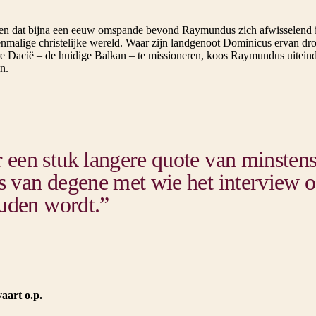
ven dat bijna een eeuw omspande bevond Raymundus zich afwisselend i
enmalige christelijke wereld. Waar zijn landgenoot Dominicus ervan d
re Dacië – de huidige Balkan – te missioneren, koos Raymundus uiteinde
n.
 een stuk langere quote van minsten
s van degene met wie het interview of
uden wordt.”
aart o.p.