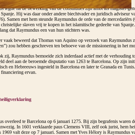
legde na de bewerking van de constituties zijn ambt als magister-gener
r Spanje. Hij was daar onder andere biechtvader en juridisch adviseur 
6). Samen met hem steunde Raymundus de orde van de mercedariërs (
christelijke slaven vrij te kopen in het islamitische gedeelte van Spanje.
t lang dat Raymundus een van hun stichters was.
 er vaak beweerd dat Thomas van Aquino op verzoek van Raymundus zi
en”) zou hebben geschreven ten behoeve van de missionering in het mo
ok zij, Raymundus bemoeide zich inderdaad actief met de verhouding t
ld deel aan de beroemde disputatio van 1263 te Barcelona. Op zijn init
isch en Hebreeuws ingesteld in Barcelona en later te Granada en Tunis
 financiering ervan.
eiligverklaring
 overleed te Barcelona op 6 januari 1275. Bij zijn begrafenis waren 
anwezig. In 1601 verklaarde paus Clemens VIII, zelf ook jurist, hem hei
s 1969 valt deze op 7 januari. Samen met Yves Hélory is Raymundus va