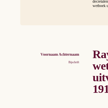
decretale
wetboek ui
Ray
Voornaam Achternaam
wet
Bijschrift
uit
191