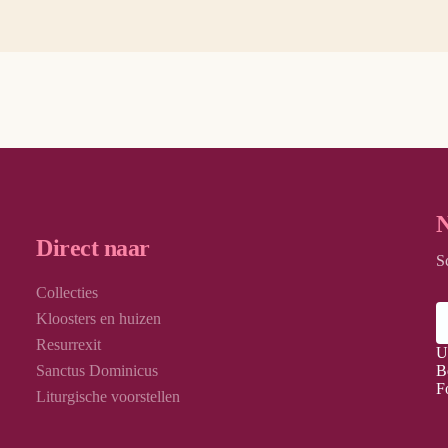
N
Direct naar
S
Collecties
Kloosters en huizen
Resurrexit
U
Sanctus Dominicus
B
F
Liturgische voorstellen