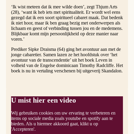
‘Ik wist meteen dat ik mee wilde doen’, zegt Thjum Arts
(28), ‘want ik heb iets met spiritualiteit. Er wordt wel eens
gezegd dat ik een soort spiritueel cabaret maak. Dat bedenk
ik niet hoor, maar ik ben graag bezig met onderwerpen als
lichaam en geest of verbinding tussen jou en de medemens.
Blijkbaar komt mijn persoonlijkheid op deze manier naar
voren.’
Prediker Sipke Draisma (64) ging het avontuur aan met de
jonge cabaretier. Samen lazen ze het hoofdstuk over ‘het
avontuur van de transcendentie’ uit het boek Leven in
volheid van de Engelse dominicaan Timothy Radcliffe. Het
boek is nu in vertaling verschenen bij uitgeverij Skandalon.
U mist hier een video
Wij gebruiken cookies om uw ervaring te verbeteren en
items op sociale media zoals youtube en spotify aan te
bieden. Als u hiermee akkoord gaat, klikt u op
'Accepteren'.