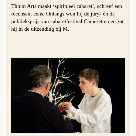
Thjum Arts maakt ‘spiritueel cabaret’, schreef een
recensent eens. Onlangs won hij de jury- én de
publieksprijs van cabaretfestival Cameretten en zat
hij in de uitzending bij M.
Samen met lekendominicaan en communicatiedeskundige
Sipke Draisma maakte hij een drieluik over God en mens,
schepping en lijden. Mét een boom en een appel.Een
kleine voorstelling over ‘het transcendente avontuur’.We
hadden het natuurlijk graag live laten zien, samen met de
resultaten van nog vijf combinaties van kunstenaars en
predikers die hier nog zullen verschijnen, maar vanwege
corona doen we het digitaal.