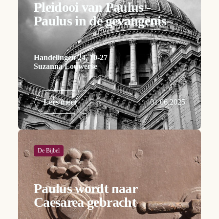
Pleidooi van Paulus -
Paulus in de gevangenis
Handelingen 24, 10-27
Suzanna Louwerse
Lees meer
01.06.2025
De Bijbel
Paulus wordt naar
Caesarea gebracht