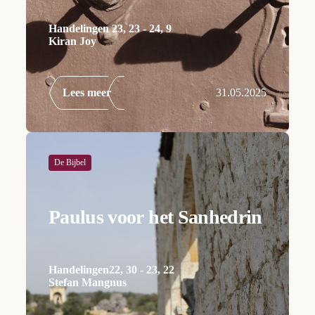
Handelingen 23, 23 - 24, 9
Kiran Joy
Lees meer
31.05.2025
De Bijbel
Paulus voor het Sanhedrin
Handelingen22, 30 - 23, 22
Stefan Mangnus