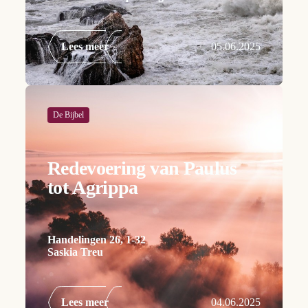
Lees meer
05.06.2025
De Bijbel
Redevoering van Paulus
tot Agrippa
Handelingen 26, 1-32
Saskia Treu
Lees meer
04.06.2025