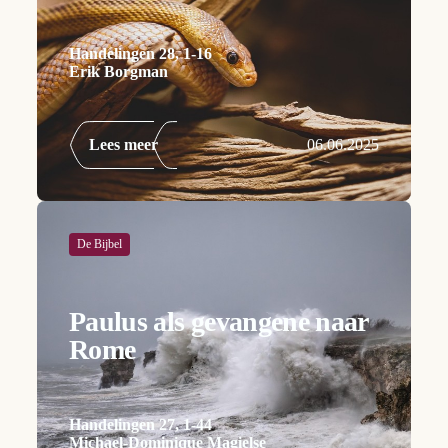
Handelingen 28, 1-16
Erik Borgman
Lees meer
06.06.2025
De Bijbel
Paulus als gevangene naar
Rome
Handelingen 27, 1-44
Michael-Dominique Magielse