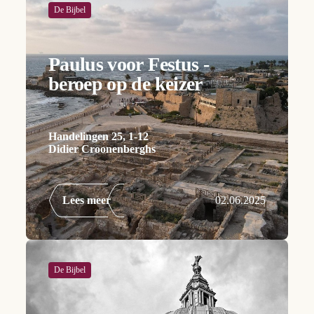
De Bijbel
Paulus voor Festus -
beroep op de keizer
Handelingen 25, 1-12
Didier Croonenberghs
Lees meer
02.06.2025
De Bijbel