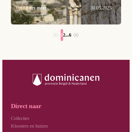
Lees meer
30.05.2025
1
2
...
6
→
←
Direct naar
Collecties
Kloosters en huizen