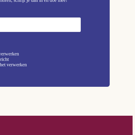
horen, schrijf je dan in en doe mee!
 verwerken
richt
 het verwerken