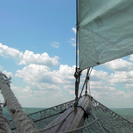
y
ngen van de Apostelen 20, 1-38
nië en Achaïa | Opwekking in Troas | Afscheidsrede van Paulus i
opschudding voorbij was, ontbood Paulus de leerlingen en sprak een
n ging op reis naar Macedonië. 2Hij trok die streek door, hield er vele
 en kwam zo in Griekenland. 3Toen hij na een verblijf van drie maande
 gaan naar Syrië, werd er door de Joden een aanslag op hem beraamd en
 terug te keren. 4Tot Asia vergezelden hem Pyrrus’ zoon Sopater uit B
ca, Gajus uit Derbe, Timóteüs en bovendien Tychicus en Trófimus uit A
 Troas op ons wachten.
lden wij na de dagen van de ongedesemde broden weg uit Filíppi en bin
n Troas, waar we zeven dagen bleven. 7Toen we op de eerste dag der 
 van het brood, voerde Paulus, die van plan was de volgende dag te vert
oord. 8Er brandden talrijke lampen in de bovenzaal waar wij vergader
zat in het venster en werd tijdens Paulus’ langdurige toespraak door e
 Overmand door de slaap stortte hij van de derde verdieping naar be
ulus kwam naar beneden, strekte zich over hem uit, sloeg zijn armen 
want er is leven in hem.”