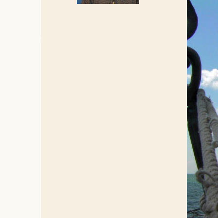
Foto: Pixaba
Handeli
In Macedo
1Toen de 
afscheid e
gelovigen
scheep te
Macedonië
Tessaloni
bleven in
6Zelf zei
bij hen i
het breken
hen het w
Eutychus, 
bevangen.
10Maar Pa
ongerust, 