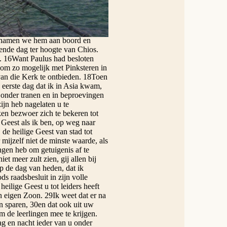
 woord gevoerd te hebben ging hij
werden. 13Wij echter waren al
 nemen; want zo was zijn plan
d, namen we hem aan boord en
nde dag ter hoogte van Chios.
. 16Want Paulus had besloten
k om zo mogelijk met Pinksteren in
van die Kerk te ontbieden. 18Toen
 eerste dag dat ik in Asia kwam,
, onder tranen en in beproevingen
ijn heb nagelaten u te
eken bezwoer zich te bekeren tot
Geest als ik ben, op weg naar
de heilige Geest van stad tot
mijzelf niet de minste waarde, als
ngen heb om getuigenis af te
t meer zult zien, gij allen bij
p de dag van heden, dat ik
s raadsbesluit in zijn volle
ilige Geest u tot leiders heeft
n eigen Zoon. 29Ik weet dat er na
n sparen, 30en dat ook uit uw
 de leerlingen mee te krijgen.
ag en nacht ieder van u onder