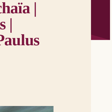
haïa |
 |
Paulus