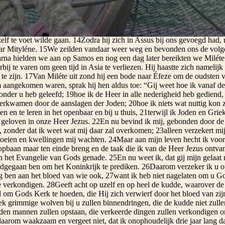
g weer naar boven, brak het brood, at ervan en na nog geruime tijd het
e jongen bracht men levend binnen, waardoor ze niet weinig getroost 
heep gegaan en naar Assus afgezeild, waar we Paulus aan boord zouden
zelf te voet wilde gaan. 14Zodra hij zich in Assus bij ons gevoegd ha
ar Mityléne. 15We zeilden vandaar weer weg en bevonden ons de volge
rna hielden we aan op Samos en nog een dag later bereikten we Miléte
bij te varen om geen tijd in Asia te verliezen. Hij haastte zich namelij
 te zijn. 17Van Miléte uit zond hij een bode naar Éfeze om de oudsten 
m aangekomen waren, sprak hij hen aldus toe: “Gij weet hoe ik vanaf de
d onder u heb geleefd; 19hoe ik de Heer in alle nederigheid heb gediend
verkwamen door de aanslagen der Joden; 20hoe ik niets wat nuttig kon z
n en te leren in het openbaar en bij u thuis, 21terwijl ik Joden en Gri
 geloven in onze Heer Jezus. 22En nu bevind ik mij, gebonden door de 
 zonder dat ik weet wat mij daar zal overkomen; 23alleen verzekert mij 
boeien en kwellingen mij wachten. 24Maar aan mijn leven hecht ik voor 
oopbaan maar ten einde breng en de taak die ik van de Heer Jezus ontva
 het Evangelie van Gods genade. 25En nu weet ik, dat gij mijn gelaat nie
ndgegaan ben om het Koninkrijk te prediken. 26Daarom verzeker ik u o
g ben aan het bloed van wie ook, 27want ik heb niet nagelaten om u God
verkondigen. 28Geeft acht op uzelf en op heel de kudde, waarover de he
d om Gods Kerk te hoeden, die Hij zich verwierf door het bloed van zij
ek grimmige wolven bij u zullen binnendringen, die de kudde niet zulle
den mannen zullen opstaan, die verkeerde dingen zullen verkondigen om
aarom waakzaam en vergeet niet, dat ik onophoudelijk drie jaar lang d