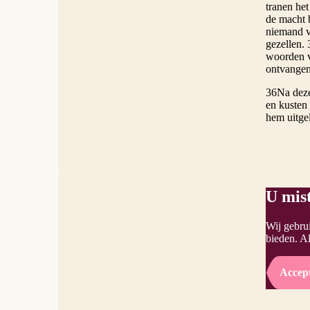
tranen he
de macht b
niemand v
gezellen. 
woorden va
ontvangen
36Na deze
en kusten
hem uitgel
U mist
Wij gebru
bieden. Al
Accep