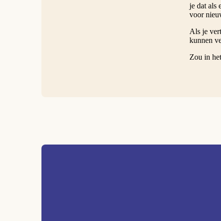
je dat als
voor nieu
Als je ver
kunnen ver
Zou in he