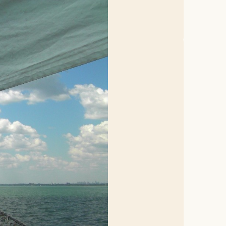
n Milete
 opwekkend woord. Daarna nam hij
 bemoedigende toespraken tot de
n op het punt stond vandaar
 daarom besloot hij over
erea, Aristarchus en Secundus uit
sia. 5Dezen reisden vooruit en
nen vijf dagen voegden wij ons
week bijeengekomen waren voor
rekken, tot diep in de nacht tot
d waren. 9Een jonge man,
en onweerstaanbare slaap
neden en werd dood opgenomen.
om hem heen en zei: “Weest niet