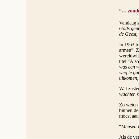
“… zonde
Vandaag ze
Gods gen
de Geest,
In 1963 t
armen”. Z
wereldwijd
titel “Als
was een v
weg te gaa
uitkomen,
Wat zuster
wachten s
Zo weten 
binnen de 
moest aan
“
Mensen 
Als de ve