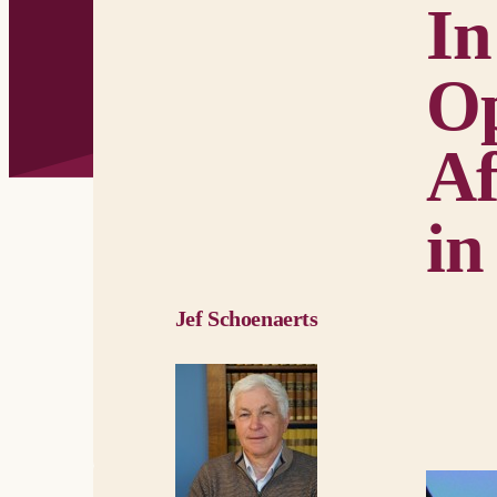
In
Op
Af
in
Jef Schoenaerts