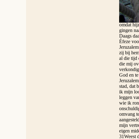
11Hij gin
heen. 12D
eerder sc
omdat hij
gingen na
Daags daa
Éfeze voor
Jeruzalem
zij bij he
al die tij
die mij o
verkondige
God en te
Jeruzalem,
stad, dat 
ik mijn l
leggen van
wie ik ro
onschuldi
omvang te 
aangestel
mijn vertr
eigen mid
31Weest d