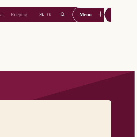
+
ws
Roeping
Menu
NL
FR