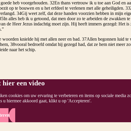
t goede heb voorgehouden. 32En thans vertrouw ik u toe aan God en aa
ezit op te bouwen en u het erfdeel te verlenen met alle geheiligden. 33
erlangd. 34Gij weet zelf, dat deze handen voorzien hebben in mijn eige
35In alles heb ik u getoond, dat men door zo te arbeiden de zwakken te
n de Heer Jezus indachtig moet zijn. Hij heeft immers gezegd: Het is z
.”
 woorden knielde hij met allen neer en bad. 37Allen begonnen luid te 
 hem, 38vooral bedroefd omdat hij gezegd had, dat ze hem niet meer z
eide naar het schip.
 hier een video
iken cookies om uw ervaring te verbeteren en items op sociale media zo
s u hiermee akkoord gaat, klikt u op 'Accepteren'.
teren