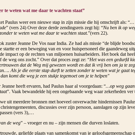
r te weten wat me daar te wachten staat”
t Paulus weer een nieuwe stap in zijn missie die hij omschrijft als: “
… 
ade
” (vers 24) Over deze derde zendingsreis zegt hij: “
Nu ben ik op we
 zonder te weten wat me daar te wachten staat.
”(vers 22).
rok zuster Jeanne De Vos naar India. Ze had als missie “de blijde bood
e startte er een beweging van en voor huispersoneel die gaandeweg uit
e impact op de rechten van miljoenen huisarbeiders. Het boek dat heel d
of de weg ons zocht.” Over dat proces zegt ze: “
Het was een gedurfd ki
ertrouwen dat de Weg mij gewezen wordt en dat ik vrij ben om ja te ze
n…. Als je die eerste stap durft te zetten zonder te weten wat je gaat 
 dan komt die weg je een stukje tegemoet om je te helpen"
 Jeanne heeft ervaren, had Paulus haar al voorgedaan: “
…op weg gaan z
taat
”. Vaak bewandelde hij een ongebaande weg waar zekerheden ver 
we uit meerdere bronnen met hoeveel onverwachte hindernissen Paulus
christengemeenten, discussies over zijn persoon, aanslagen op zijn lev
passen (vers 3),…
van de weg
” – vroeger en nu – zijn mensen die durven loslaten.
rtrouwde, geliefde plaats van samenkomst van je geloofsgemeenschap o