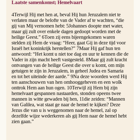
Laatste samenkomst; Hemelvaart
4Terwijl Hij met hen at, beval Hij hun Jeruzalem niet te
verlaten maar de belofte van de Vader af te wachten, “die
gij van Mij vernomen hebt: 5Johannes doopte met water,
maar gij zult over enkele dagen gedoopt worden met de
heilige Geest.” 6Toen zij eens bijeengekomen waren
stelden zij Hem de vraag: “Heer, gaat Gij in deze tijd voor
Israël het koninkrijk herstellen?” 7Maar Hij gaf hun ten
antwoord: “Het komt u niet toe dag en uur te kennen die de
Vader in zijn macht heeft vastgesteld. 8Maar gij zult kracht
ontvangen van de heilige Geest die over u komt, om mijn
getuigen te zijn in Jeruzalem, in geheel Judea en Samaria
en tot het uiteinde der aarde.” 9Na deze woorden werd Hij
ten aanschouwen van hen omhooggeheven en een wolk
onttrok Hem aan hun ogen. 10Terwijl zij Hem bij zijn
hemelvaart gespannen nastaarden, stonden opeens twee
mannen in witte gewaden bij hen, 11die zeiden: “Mannen
van Galilea, wat staat ge naar de hemel te kijken? Deze
Jezus die van u is weggenomen naar de hemel, zal op
dezelfde wijze wederkeren als gij Hem naar de hemel hebt
zien gaan.”