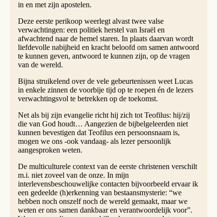
in en met zijn apostelen.
Deze eerste perikoop weerlegt alvast twee valse
verwachtingen: een politiek herstel van Israël en
afwachtend naar de hemel staren. In plaats daarvan wordt
liefdevolle nabijheid en kracht beloofd om samen antwoord
te kunnen geven, antwoord te kunnen zijn, op de vragen
van de wereld.
Bijna struikelend over de vele gebeurtenissen weet Lucas
in enkele zinnen de voorbije tijd op te roepen én de lezers
verwachtingsvol te betrekken op de toekomst.
Net als bij zijn evangelie richt hij zich tot Teofilus: hij/zij
die van God houdt… Aangezien de bijbelgeleerden niet
kunnen bevestigen dat Teofilus een persoonsnaam is,
mogen we ons -ook vandaag- als lezer persoonlijk
aangesproken weten.
De multiculturele context van de eerste christenen verschilt
m.i. niet zoveel van de onze. In mijn
interlevensbeschouwelijke contacten bijvoorbeeld ervaar ik
een gedeelde (h)erkenning van bestaansmysterie: “we
hebben noch onszelf noch de wereld gemaakt, maar we
weten er ons samen dankbaar en verantwoordelijk voor”.