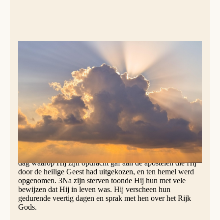
Foto; Pixabay
Handelingen van de Apostelen 1, 1-
11
Proloog
1Het eerste boek, dat ik geschreven heb, Teófilus, ging
over alles wat Jezus gedaan en geleerd heeft 2tot aan de
dag waarop Hij zijn opdracht gaf aan de apostelen die Hij
door de heilige Geest had uitgekozen, en ten hemel werd
opgenomen. 3Na zijn sterven toonde Hij hun met vele
bewijzen dat Hij in leven was. Hij verscheen hun
gedurende veertig dagen en sprak met hen over het Rijk
Gods.