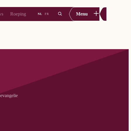
+
ws
Roeping
Menu
NL
FR
-evangelie