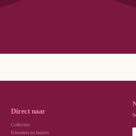
Geen resultaten
N
Direct naar
S
Collecties
Kloosters en huizen