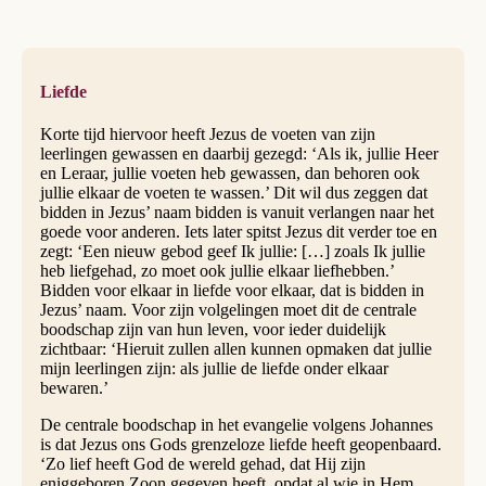
Liefde
Korte tijd hiervoor heeft Jezus de voeten van zijn
leerlingen gewassen en daarbij gezegd: ‘Als ik, jullie Heer
en Leraar, jullie voeten heb gewassen, dan behoren ook
jullie elkaar de voeten te wassen.’ Dit wil dus zeggen dat
bidden in Jezus’ naam bidden is vanuit verlangen naar het
goede voor anderen. Iets later spitst Jezus dit verder toe en
zegt: ‘Een nieuw gebod geef Ik jullie: […] zoals Ik jullie
heb liefgehad, zo moet ook jullie elkaar liefhebben.’
Bidden voor elkaar in liefde voor elkaar, dat is bidden in
Jezus’ naam. Voor zijn volgelingen moet dit de centrale
boodschap zijn van hun leven, voor ieder duidelijk
zichtbaar: ‘Hieruit zullen allen kunnen opmaken dat jullie
mijn leerlingen zijn: als jullie de liefde onder elkaar
bewaren.’
De centrale boodschap in het evangelie volgens Johannes
is dat Jezus ons Gods grenzeloze liefde heeft geopenbaard.
‘Zo lief heeft God de wereld gehad, dat Hij zijn
eniggeboren Zoon gegeven heeft, opdat al wie in Hem