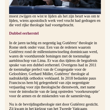
mensen aanwezig waren, zette het Vaticaan een video op
zijn YouTube-kanaal. Daarin noemde paus Franciscus
Gutiérrez ‘een man van de kerk’, die wist te zwijgen als hij
moest zwijgen en wist te lijden als het zijn beurt was om te
lijden, wiens apostolisch werk veel vrucht had gedragen en
die veel rijke theologie had voortgebracht.
Dubbel eerherstel
In de jaren tachtig en negentig lag Gutiérrez’ theologie in
Rome sterk onder vuur. Een van de redenen waarom
Gutiérrez rond de millenniumwisseling dominicaan werd,
waren de voortdurende botsingen met de toenmalige
aartsbisschop van Lima. Er was dus tijdens de begrafenis
sprake van een dubbel eerherstel. Overigens had in 2011
de toenmalige prefect van de Congregatie voor de
Geloofsleer, Gerhard Müller, Gutiérrez’ theologie al
nadrukkelijk orthodox verklaard. In 2018 bedankte paus
Franciscus hem bij gelegenheid van zijn negentigste
verjaardag voor zijn theologische dienstwerk, met name
voor de introductie van de lang opstreden ‘voorkeursoptie’
voor de armen en de miskenden van de samenleving.
Nu is de bevrijdingstheologie niet door Gutiérrez gesticht.
Zij kwam in het kielzog van het Tweede Vaticaans