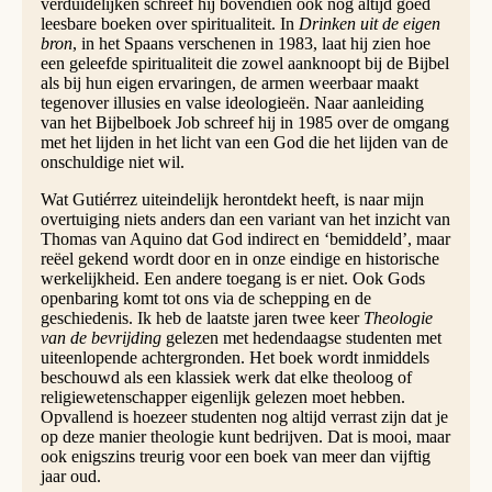
verduidelijken schreef hij bovendien ook nog altijd goed
leesbare boeken over spiritualiteit. In
Drinken uit de eigen
bron
, in het Spaans verschenen in 1983, laat hij zien hoe
een geleefde spiritualiteit die zowel aanknoopt bij de Bijbel
als bij hun eigen ervaringen, de armen weerbaar maakt
tegenover illusies en valse ideologieën. Naar aanleiding
van het Bijbelboek Job schreef hij in 1985 over de omgang
met het lijden in het licht van een God die het lijden van de
onschuldige niet wil.
Wat Gutiérrez uiteindelijk herontdekt heeft, is naar mijn
overtuiging niets anders dan een variant van het inzicht van
Thomas van Aquino dat God indirect en ‘bemiddeld’, maar
reëel gekend wordt door en in onze eindige en historische
werkelijkheid. Een andere toegang is er niet. Ook Gods
openbaring komt tot ons via de schepping en de
geschiedenis. Ik heb de laatste jaren twee keer
Theologie
van de bevrijding
gelezen met hedendaagse studenten met
uiteenlopende achtergronden. Het boek wordt inmiddels
beschouwd als een klassiek werk dat elke theoloog of
religiewetenschapper eigenlijk gelezen moet hebben.
Opvallend is hoezeer studenten nog altijd verrast zijn dat je
op deze manier theologie kunt bedrijven. Dat is mooi, maar
ook enigszins treurig voor een boek van meer dan vijftig
jaar oud.