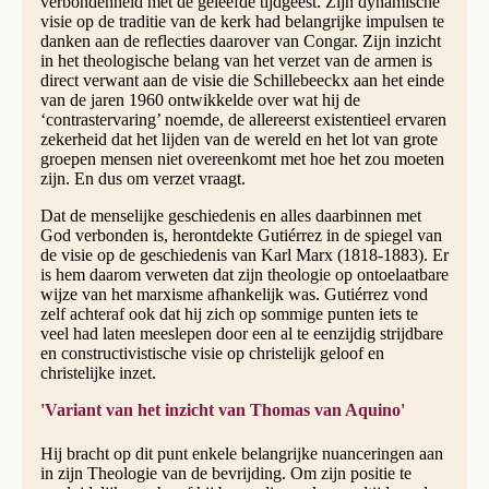
verbondenheid met de geleefde tijdgeest. Zijn dynamische
visie op de traditie van de kerk had belangrijke impulsen te
danken aan de reflecties daarover van Congar. Zijn inzicht
in het theologische belang van het verzet van de armen is
direct verwant aan de visie die Schillebeeckx aan het einde
van de jaren 1960 ontwikkelde over wat hij de
‘contrastervaring’ noemde, de allereerst existentieel ervaren
zekerheid dat het lijden van de wereld en het lot van grote
groepen mensen niet overeenkomt met hoe het zou moeten
zijn. En dus om verzet vraagt.
Dat de menselijke geschiedenis en alles daarbinnen met
God verbonden is, herontdekte Gutiérrez in de spiegel van
de visie op de geschiedenis van Karl Marx (1818-1883). Er
is hem daarom verweten dat zijn theologie op ontoelaatbare
wijze van het marxisme afhankelijk was. Gutiérrez vond
zelf achteraf ook dat hij zich op sommige punten iets te
veel had laten meeslepen door een al te eenzijdig strijdbare
en constructivistische visie op christelijk geloof en
christelijke inzet.
'Variant van het inzicht van Thomas van Aquino'
Hij bracht op dit punt enkele belangrijke nuanceringen aan
in zijn Theologie van de bevrijding. Om zijn positie te