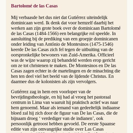
Bartolomé de las Casas
Mij verbaasde het dus niet dat Gutiérrez uiteindelijk
dominicaan werd. Ik denk dat voor hemzelf daarbij het
werken aan zijn grote boek over de dominicaan Bartolomé
de las Casas (1484-1566) een belangrijke rol speelde. In
aansluiting bij de prediking van een groepje dominicanen
onder leiding van António de Montesinos (1475-1546)
keerde De las Casas zich fel tegen de uitbuiting van de
oorspronkelijke bewoners van Zuid-Amerika. Officieel
was de wijze waarop zij behandeld werden erop gericht
om ze tot christenen te maken. De Montesinos en De las
Casas zagen echter in de martelingen en de minachting die
hen ten deel viel het beeld van de lijdende Christus. En
daarmee dus de kolonisten als zijn vervolgers.
Gutiérrez zag in hem een voorloper van de
bevrijdingstheologie, en hij had al vroeg het pastoraal
centrum in Lima van waaruit hij praktisch actief was naar
hem genoemd. Maar als iemand van gedeeltelijk indiaanse
bloed zal hij zich door de figuur van De las Casas, die de
bijnaam droeg ‘ verdediger van de indianen’, ook
persoonlijk getroost hebben gevoeld. De eerste Spaanse
editie van zijn omvangrijke studie over Las Casas