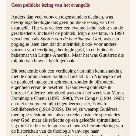
Geen politieke lezing van het evangelie
Anders dan veel voor- en tegenstanders dachten, was
bevrijdingstheologie dus geen politieke lezing van het
evangelie. Het was veeleer een evangelische lezing van de
geschiedenis, inclusief de politiek. Mijn dissertatie, in 1990
verschenen als
Sporen van de bevrijdende God
, was een
poging te laten zien dat dit uiteindelijk ook voor andere
vormen van bevrijdingstheologie gold, in en buiten de
bakermat van Latijns-Amerika. Maar het was Gutiérrez die
mij hiervan bewust heeft gemaakt.
Dit betekende ook een verdieping van mijn kennismaking
met de dominicaanse traditie. Die had ik in Nijmegen met
de paplepel ingegoten gekregen, zonder de bijzondere
eigenheid ervan te beseffen. Gaandeweg ontdekte ik
hoezeer Gutiérrez beïnvloed was door het werk van Marie-
Dominique Chenu (1895-1990), Yves Congar (1904-1995)
en niet te vergeten mijn eigen leermeester, Edward
Schillebeeckx (1914-2009). De wijze waarop Gutiérrez
theologie verstond niet als een reeks abstracte speculaties
over God, maar als reflectie op een geleefde spiritualiteit,
lag direct in het verlengde van Chenu’s herontdekking van
de historiciteit van de theologie vanwege haar