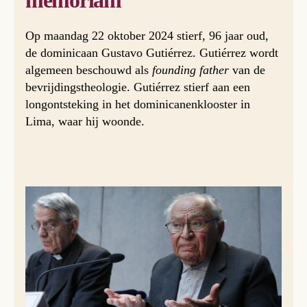
memoriam
Op maandag 22 oktober 2024 stierf, 96 jaar oud,
de dominicaan Gustavo Gutiérrez. Gutiérrez wordt
algemeen beschouwd als
founding father
van de
bevrijdingstheologie. Gutiérrez stierf aan een
longontsteking in het dominicanenklooster in
Lima, waar hij woonde.
Gustavo Gutiérrez (1918-2024).
De uitvaart vond op 24 oktober plaats in de basiliek van de
Allerheiligste Rozenkrans in de Peruaanse hoofdstad. De
aartsbisschop van Lima was de hoofdcelebrant. Kort voor
de begrafenis begon, waarbij naar schatting zo’n 1000