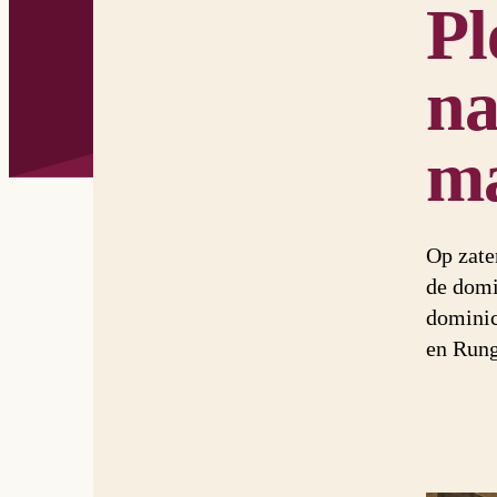
Pl
na
ma
Op zate
de domi
dominic
en Rung