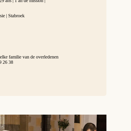
ans | 1 an de mission |
e | Stabroek
elke familie van de overledenen
9 26 38