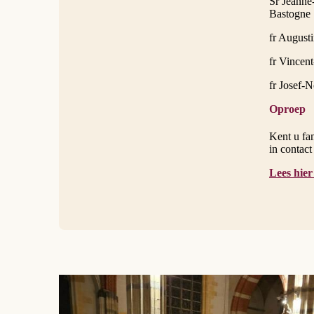
Sr Jeanne
Bastogne
fr August
fr Vincen
fr Josef-
Oproep
Kent u fa
in contac
Lees hier