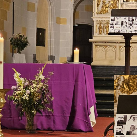
erstoorde de opstand van de Simba’s de regio Uele in het oosten van C
n dertien zusters verloren er het leven, in Isiro, Watsa en Rungu, tus
 bij de gemeenschappen die ze dienden en werden meegesleurd in de o
e en zorg voor degenen die aan hun toevertrouwd waren.
r moment van gebed en dankbaarheid
ering blijft verbonden met die van talrijke
n en Europeanen die eveneens het
er werden van dit geweld. De herdenking in
as een bijzonder moment van gebed en
eid voor hen die hun leven gaven in dienst
vangelie en het Congolese volk.
eronder de namen van de slachtoffers.