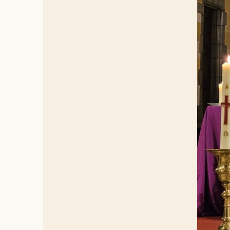
In 1964 v
broeders e
1964.
Ze bleven
hun missi
Bijzonde
Hun herinn
Congoleze
slachtoff
Brussel w
dankbaarh
van het E
Bekijk hi