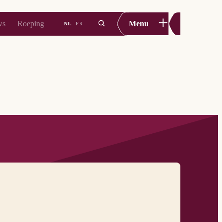
+
ws
Roeping
Menu
NL
FR