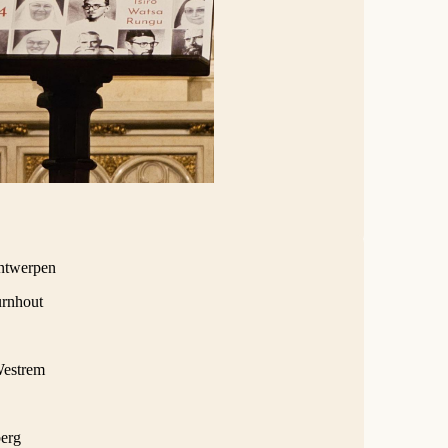
Antwerpen
urnhout
Westrem
berg