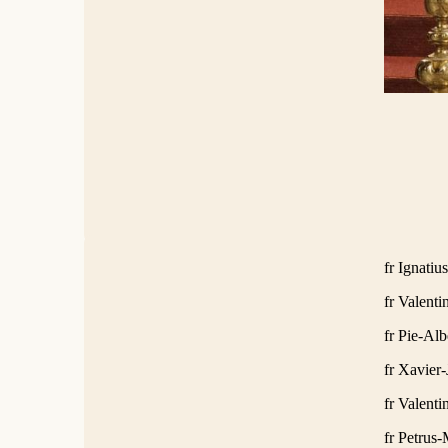
fr Ignati
fr Valent
fr Pie-Al
fr Xavier
fr Valenti
fr Petrus