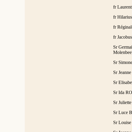
fr Lauren
fr Hilariu
fr Régina
fr Jacobu
Sr Germai
Molenbee
Sr Simone
Sr Jeanne
Sr Elisab
Sr Ida RO
Sr Juliet
Sr Luce B
Sr Louise