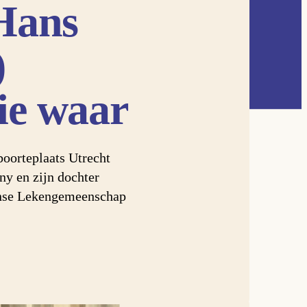
Hans
)
ie waar
boorteplaats Utrecht
y en zijn dochter
anse Lekengemeenschap