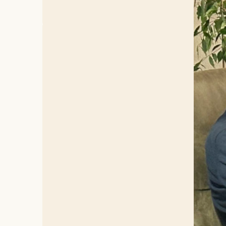
Professie
“De domini
compassie 
elementen 
uitdragen
treden tot
de zijne h
dominican
zijn acti
de Utrech
Hans heeft
uitsprak, 
bestuursl
bestuurder
initiatie
Huis van 
studenten 
Studiecen
geliefde U
Zonnebloe