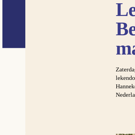
Le
Be
ma
Zaterda
lekendo
Hanneke
Nederl