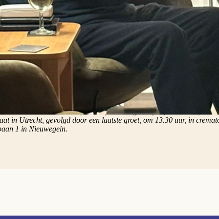
p op hem deden.
ebroeder op wie je aan kon'
zo getuigt de DLN, een medebroeder op wie je aan kon, iemand die ver
e werker en een man zonder kapsones. René Dinklo OP, vicaris van de 
ondoleance: “Hans Beemer heeft een grote bijdrage geleverd voor domi
 het bijzonder. Hij verdient een bijzonder afscheid.”
rt van Hans Beemer vond plaats op zaterdag 11 april, om 11 uur, in d
aat in Utrecht, gevolgd door een laatste groet, om 13.30 uur, in crema
baan 1 in Nieuwegein.