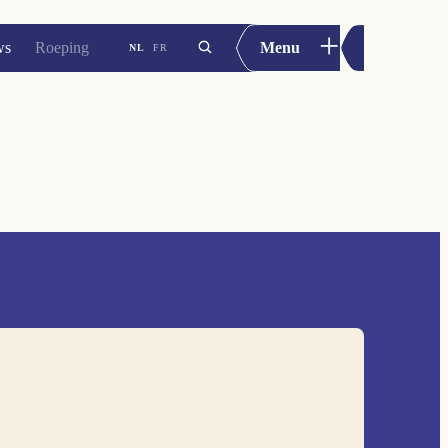
+
ws
Roeping
Menu
NL
FR