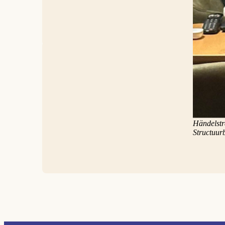
een beroe
'Een med
Hij was, 
een noest
in zijn c
Utrecht in
De uitvaa
Händelstr
Structuur