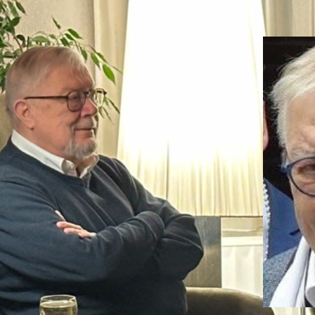
 ten volle waargemaakt
caanse spiritualiteit, waarin gebed,
en bevrijdende theologie essentieel
zijn, is mij zo lief geworden dat ik die wil
”, zo motiveerde Hans zijn keuze om toe te
 de Orde. Die spiritualiteit had hij eerder als
erkend in zijn vriendschap met de
essen-monialen in Beaufort, Frankrijk, en in
eve betrokkenheid bij de Dominicusparochie in
tse wijk Oog in Al.
 de opdracht die hij bij zijn professie
ten volle waargemaakt. Hij was zes jaar
id van de DLN en daarnaast, vaak ook als
, betrokken bij tal van andere dominicaanse
ven, waaronder de Dominicusparochie en het
Dominicus in Utrecht, het STAM-huis voor
in diezelfde plaats en het Dominicaans
trum voor Theologie en Samenleving. In zijn
trecht zette hij zich in voor zieken (‘de
m’), vluchtelingen, daklozen en anderen die