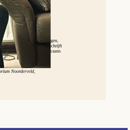
antwoordelijkheid wilde dragen,
Nederlandse dominicanen, schrijft
nicaans Nederland en dominicaans
e Dominicuskerk aan de
torium Noorderveld,