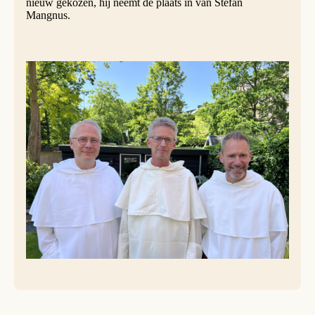
nieuw gekozen, hij neemt de plaats in van Stefan
Mangnus.
Vlnr: Richard Steenvoorde, vicaris René Dinklo, Michael-Dominique Magielse
In principe is het nieuwe bestuur opnieuw voor vier jaar
gekozen, al zal de termijn waarschijnlijk korter uitvallen.
Eind december komen de dominicanen uit de hele
provincie bij elkaar voor het provinciaal kapittel. De
verwachting is dat daar besloten zal worden om tot een
volledige unie te komen tussen België en Nederland,
waarbij het vicariaat zal worden opgeheven en volledig zal
opgaan in de Belgisch-Nederlandse provincie. Het bestuur
van het vicariaat zal dit proces begeleiden.