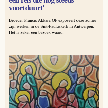
een reis die nog steeds
voortduurt'
Broeder Francis Akkara OP exposeert deze zomer
zijn werken in de Sint-Pauluskerk in Antwerpen.
Het is zeker een bezoek waard.
© Dominicanen van België en Nederland
Francis Akkara OP (36 jaar), afkomstig uit Trichur in de
deelstaat Kerala (India), is prior van zijn klooster en
studeert tevens aan de Academie voor Schone Kunsten in
Antwerpen. Deze korte tentoonstelling toont de
ontwikkeling van zijn artistieke loopbaan. “Sommige
werken begonnen als eenvoudige studies op karton, andere