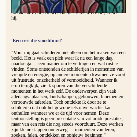
groeiden uit tot schilderijen op doek. Enkele zijn meer
geslaagd dan andere, maar ze horen hier allemaal thuis
omdat elk werk een deel van het verhaal vertelt", vertelt
hij.
'Een reis die voortduurt'
"Voor mij gaat schilderen niet alleen om het maken van een
beeld. Het is vaak een plek waar ik na een lange dag
naartoe ga — een manier om te vertragen en wat rust te
vinden. Soms ontstonden de schilderijen in momenten van
vreugde en energie; op andere momenten kwamen ze voort
uit frustratie, onzekerheid of vermoeidheid. Wanneer ik
erop terugkijk, zie ik sporen van die verschillende
momenten in het werk zelf. De onderwerpen zijn vaak
alledaags: plaatsen, landschappen, gebouwen, bloemen en
vertrouwde taferelen. Toch ontdekte ik door ze te
schilderen dat ook het gewone iets onverwachts kan
onthullen wanneer we er de tijd voor nemen. Deze
tentoonstelling is geen presentatie van voltooide prestaties,
maar van een reis die nog steeds voortduurt. Deze werken
zijn kleine stappen onderweg — momenten van leren,
zoeken, falen, ontdekken en opnieuw beginnen."