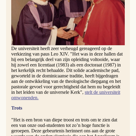
Paus Leo XIV mag dan augustijn zijn, de op 8 mei
gekozen opvolger van Petrus heeft óók ervaring met de
dominicanen. De Amerikaans-Peruaans geestelijke,
geboren als Robert Francis Prevost, studeerde namelijk aan
het Angelicum in Rome. Dat is de Pauselijke Universiteit
van Sint-Thomas van Aquinodie onder leiding staat van de
dominicanen.
De universiteit heeft zeer verheugd gereageerd op de
verkiezing van paus Leo XIV. "Het was in deze hallen dat
hij een belangrijk deel van zijn opleiding voltooide, waar
hij zowel een licentiaat (1983) als een doctoraat (1987) in
het kerkelijk recht behaalde. Dit solide academische pad,
geworteld in de dominicaanse traditie, heeft bijgedragen
aan de ontwikkeling van de theologische diepgang en het
pastorale gevoel voor gerechtigheid dat hem nu begeleidt
in het leiden van de universele Kerk",
stelt de universiteit
omwonenden.
Trots
"Het is een bron van diepe troost en trots om te zien dat
een van onze oud-studenten tot zo’n hoge functie is
geroepen. Deze gebeurtenis herinnert ons aan de grote