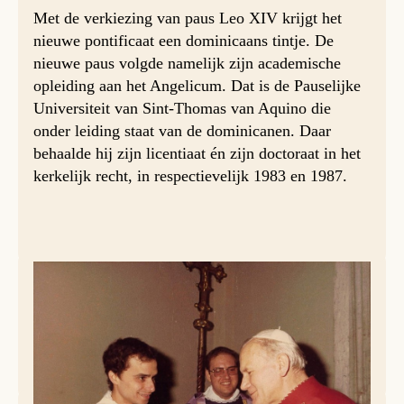
Met de verkiezing van paus Leo XIV krijgt het
nieuwe pontificaat een dominicaans tintje. De
nieuwe paus volgde namelijk zijn academische
opleiding aan het Angelicum. Dat is de Pauselijke
Universiteit van Sint-Thomas van Aquino die
onder leiding staat van de dominicanen. Daar
behaalde hij zijn licentiaat én zijn doctoraat in het
kerkelijk recht, in respectievelijk 1983 en 1987.
Twee oud-studenten van het Angelicum zijn in de afgelopen decennia tot paus
verkozen. Paus Leo XIV (op de foto links) behaalde zijn doctoraat in het
kerkelijk recht. Paus Sint Johannes Paulus II (rechts) ontving zijn doctoraat in
de theologie. Foto: Augustijner provincie van Onze Moeder van Goede Raad /
Reuters