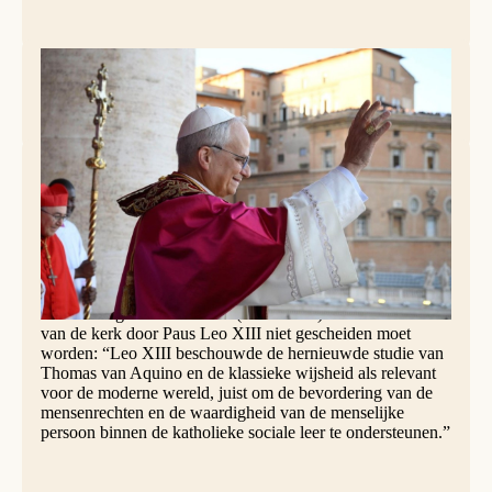
Paus Leo XIV. Foto: Vatican News.
Over de invloed van de
doctor angelicus
op de theologie
van de paus is Thomas Joseph White O.P. (Amerikaanse
rector van het Angelicum) duidelijk: zijn doctoraatscriptie
in het kerkelijk recht heeft geen thomistische inslag, maar
de Spaanse dominicaanse kerkjuristen die hem begeleidden
gingen wel uit van de principes van sint Thomas.
Daarnaast geeft hij aan dat vanuit historisch perspectief de
bevordering van Thomisme (scholastiek) en de sociale leer
van de kerk door Paus Leo XIII niet gescheiden moet
worden: “Leo XIII beschouwde de hernieuwde studie van
Thomas van Aquino en de klassieke wijsheid als relevant
voor de moderne wereld, juist om de bevordering van de
mensenrechten en de waardigheid van de menselijke
persoon binnen de katholieke sociale leer te ondersteunen.”