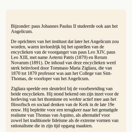
Bijzonder: paus Johannes Paulus II studeerde ook aan het
Angelicum.
De oprichters van het instituut dat later het Angelicum zou
worden, waren invloedrijk bij het opstellen van de
encyclieken van de voorganger van paus Leo XIV, paus
Leo XIII, met name Aeterni Patris (1879) en Rerum
Novarum (1891). De inhoud van deze encyclieken werd
sterk beïnvloed door Tommaso Maria Zigliara, die van
1870 tot 1879 professor was aan het College van Sint-
Thomas, de voorloper van het Angelicum.
Zigliara speelde een sleutelrol bij de voorbereiding van
beide encyclieken. Hij stond bekend om zijn inzet voor de
herleving van het thomisme en werkte actief mee aan het
filosofisch en sociaal denken van de Kerk in de late 19e
eeuw. Hij bepleitte voor een terugkeer naar het gematigde
realisme van Thomas van Aquino, als alternatief voor
zowel het traditionele fideïsme als de extreme vormen van
rationalisme die in zijn tijd opgang maakten.