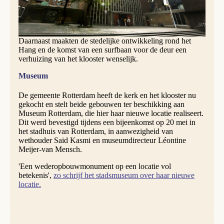
worden, omdat de aangrenzende Steigerkerk (ingewijd in
1960) en kantoorpand toen al in de verkoop waren gezet
door de parochie en het bisdom.
Daarnaast maakten de stedelijke ontwikkeling rond het
Hang en de komst van een surfbaan voor de deur een
verhuizing van het klooster wenselijk.
Museum
De gemeente Rotterdam heeft de kerk en het klooster nu
gekocht en stelt beide gebouwen ter beschikking aan
Museum Rotterdam, die hier haar nieuwe locatie realiseert.
Dit werd bevestigd tijdens een bijeenkomst op 20 mei in
het stadhuis van Rotterdam, in aanwezigheid van
wethouder Said Kasmi en museumdirecteur Léontine
Meijer‑van Mensch.
'Een wederopbouwmonument op een locatie vol
betekenis',
zo schrijf het stadsmuseum over haar nieuwe
locatie.