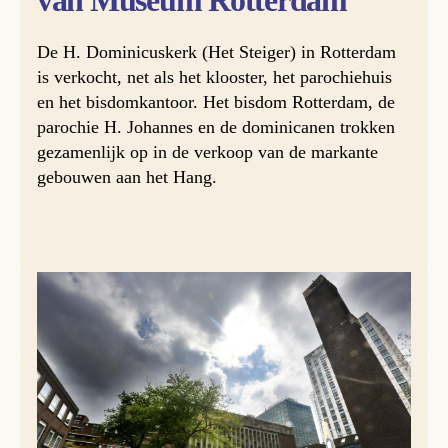
van Museum Rotterdam
De H. Dominicuskerk (Het Steiger) in Rotterdam
is verkocht, net als het klooster, het parochiehuis
en het bisdomkantoor. Het bisdom Rotterdam, de
parochie H. Johannes en de dominicanen trokken
gezamenlijk op in de verkoop van de markante
gebouwen aan het Hang.
Foto: Ramon Mangold.
De dominicanen in Rotterdam
verhuisden in september
2024 naar een nieuwe plek in de stad
, aan het Koningin
Emmaplein in het Scheepvaartkwartier. Jaren eerder was al
besloten dat het klooster aan het Hang verkocht zou