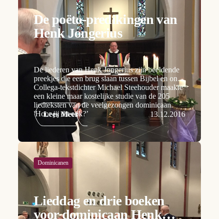
De poëto-predikingen van
Henk Jongerius
De liederen van Henk Jongerius zijn beeldende
preekjes die een brug slaan tussen Bijbel en ons.
Collega-tekstdichter Michael Steehouder maakte
een kleine maar kostelijke studie van de 205
liedteksten van de veelgezongen dominicaan.
'Hoor jij dit ook?’
Lees Meer
13.12.2016
Dominicanen
Lieddag en drie boeken
voor dominicaan Henk