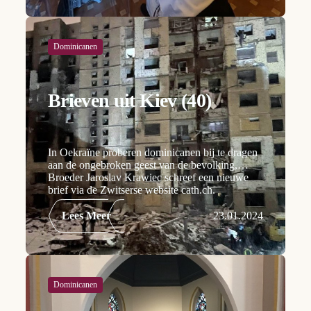
Dominicanen
Brieven uit Kiev (40)
In Oekraïne proberen dominicanen bij te dragen
aan de ongebroken geest van de bevolking,
Broeder Jaroslav Krawiec schreef een nieuwe
brief via de Zwitserse website cath.ch.
Lees Meer
23.01.2024
Dominicanen