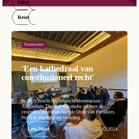
Filter
Reset
Dominicanen
'Een kathedraal van
constitutioneel recht'
In 1965 bracht de Belgische dominicaan
Augustinus Thomas een studie uit over de
vroegste constituties van de Orde van Predikers.
Nu is er een Engelse vertaling.
Lees Meer
21.02.2024