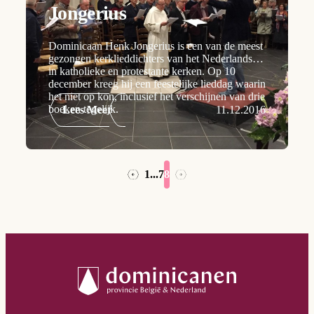
Jongerius
Dominicaan Henk Jongerius is een van de meest
gezongen kerklieddichters van het Nederlands,
in katholieke en protestante kerken. Op 10
december kreeg hij een feestelijke lieddag waarin
het niet op kon, inclusief het verschijnen van drie
boeken tegelijk.
Lees Meer
11.12.2016
1
...
7
8
→
←