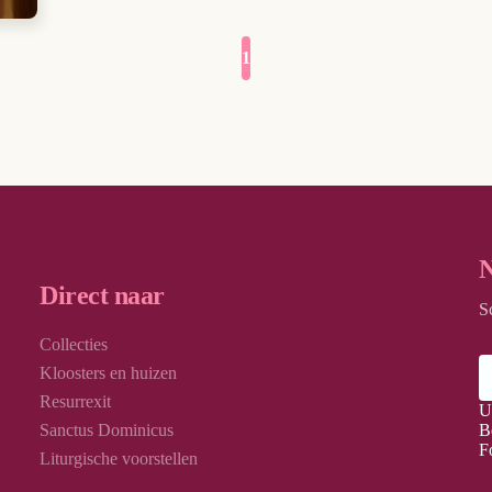
1
N
Direct naar
S
Collecties
Kloosters en huizen
Resurrexit
U
Sanctus Dominicus
B
F
Liturgische voorstellen