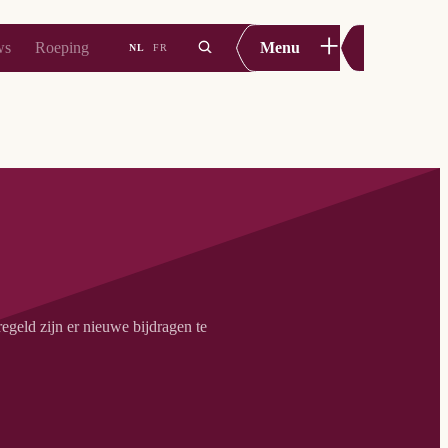
+
ws
Roeping
Menu
NL
FR
geld zijn er nieuwe bijdragen te