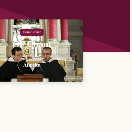
Dominicanen
OP Chant
Afspelen