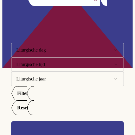
Filter op:
Liturgische dag
Liturgische tijd
10e Zondag
11e Zondag
Liturgische jaar
Advent
12e Zondag
Goede Week
Filter
A
13e Zondag
Kersttijd
B
Reset
14e Zondag
Paastijd
C
15e Zondag
Tijd door het jaar
16e Zondag
Veertigdagentijd