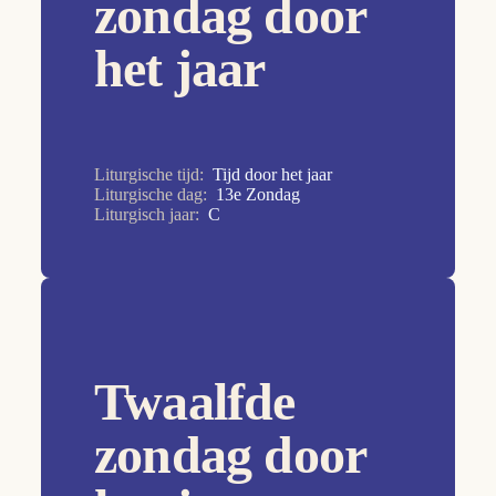
zondag door
7e Zondag
8e Zondag
het jaar
9e Zondag
Allerheiligen
Allerzielen
Liturgische tijd:
Tijd door het jaar
Aswoensdag
Liturgische dag:
13e Zondag
Liturgisch jaar:
C
Christus Koning
Doop van de Heer
Drievuldigheidszondag
Goede Vrijdag
Twaalfde
Heilige Familie
Hemelvaart van de Heer
zondag door
HH. Petrus en Paulus