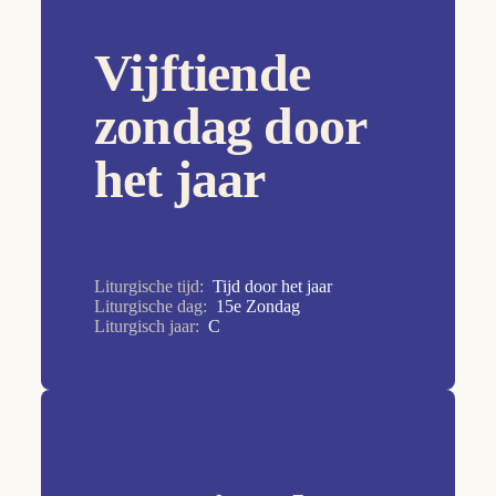
17e Zondag
Vijftiende
18e Zondag
19e Zondag
zondag door
1e Zondag
het jaar
20e Zondag
21e Zondag
22e Zondag
Liturgische tijd:
Tijd door het jaar
23e Zondag
Liturgische dag:
15e Zondag
Liturgisch jaar:
C
24e Zondag
25e Zondag
26e Zondag
27e Zondag
28e Zondag