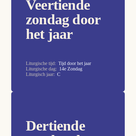
Veertiende
29e Zondag
zondag door
2e Zondag
het jaar
2e Zondag
30e Zondag
31e Zondag
32e Zondag
Liturgische tijd:
Tijd door het jaar
Liturgische dag:
14e Zondag
33e Zondag
Liturgisch jaar:
C
34e Zondag
3e Zondag
4e Zondag
5e Zondag
Dertiende
6e Zondag