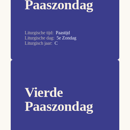
Paaszondag
29e Zondag
2e Zondag
2e Zondag
Liturgische tijd:
Paastijd
Liturgische dag:
5e Zondag
30e Zondag
Liturgisch jaar:
C
31e Zondag
32e Zondag
33e Zondag
34e Zondag
Vierde
3e Zondag
4e Zondag
Paaszondag
5e Zondag
6e Zondag