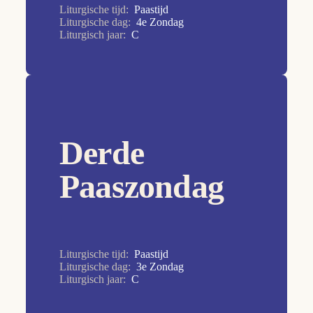
7e Zondag
Liturgische tijd:
Paastijd
Liturgische dag:
4e Zondag
8e Zondag
Liturgisch jaar:
C
9e Zondag
Allerheiligen
Allerzielen
Aswoensdag
Derde
Christus Koning
Doop van de Heer
Paaszondag
Drievuldigheidszondag
Goede Vrijdag
Heilige Familie
Liturgische tijd:
Paastijd
Liturgische dag:
3e Zondag
Hemelvaart van de Heer
Liturgisch jaar:
C
HH. Petrus en Paulus