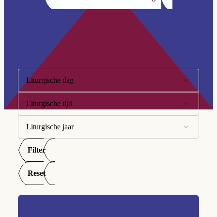
Filter op:
Liturgische dag
Liturgische tijd
10e Zondag
11e Zondag
Liturgische jaar
Advent
12e Zondag
Goede Week
Filter
A
13e Zondag
Kersttijd
B
Reset
14e Zondag
Paastijd
C
15e Zondag
Tijd door het jaar
16e Zondag
Veertigdagentijd