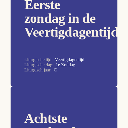
Eerste
29e Zondag
zondag in de
2e Zondag
Veertigdagentijd
2e Zondag
30e Zondag
31e Zondag
32e Zondag
Liturgische tijd:
Veertigdagentijd
Liturgische dag:
1e Zondag
33e Zondag
Liturgisch jaar:
C
34e Zondag
3e Zondag
4e Zondag
5e Zondag
Achtste
6e Zondag