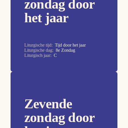
zondag door
7e Zondag
8e Zondag
het jaar
9e Zondag
Allerheiligen
Allerzielen
Liturgische tijd:
Tijd door het jaar
Aswoensdag
Liturgische dag:
8e Zondag
Liturgisch jaar:
C
Christus Koning
Doop van de Heer
Drievuldigheidszondag
Goede Vrijdag
Zevende
Heilige Familie
Hemelvaart van de Heer
zondag door
HH. Petrus en Paulus