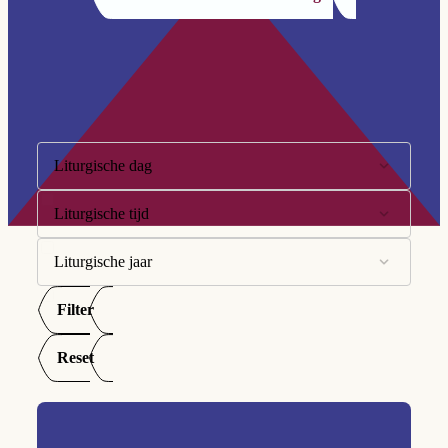
Filter op:
Liturgische dag
Liturgische tijd
10e Zondag
11e Zondag
Liturgische jaar
Advent
12e Zondag
Goede Week
Filter
A
13e Zondag
Kersttijd
B
Reset
14e Zondag
Paastijd
C
15e Zondag
Tijd door het jaar
16e Zondag
Veertigdagentijd