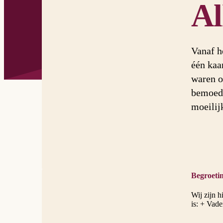
Al
Vanaf h
één kaa
waren o
bemoedi
moeilij
Begroeti
Wij zijn 
is: + Vad