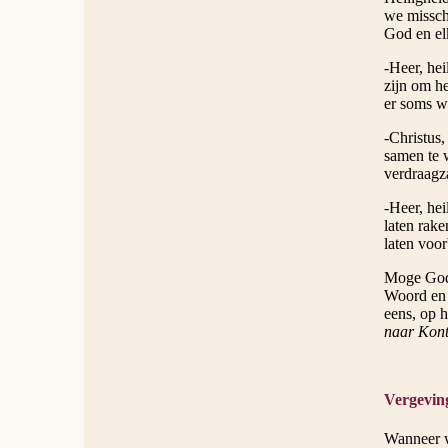
we misschi
God en el
-Heer, hei
zijn om h
er soms w
-Christus,
samen te 
verdraagz
-Heer, hei
laten rak
laten voo
Moge God 
Woord en 
eens, op h
naar Kon
Vergevin
Wanneer w