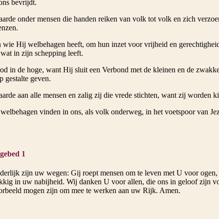
ns bevrijdt.
aarde onder mensen die handen reiken van volk tot volk en zich verzoe
enzen.
 wie Hij welbehagen heeft, om hun inzet voor vrijheid en gerechtighei
 wat in zijn schepping leeft.
od in de hoge, want Hij sluit een Verbond met de kleinen en de zwakken
 gestalte geven.
aarde aan alle mensen en zalig zij die vrede stichten, want zij worden
welbehagen vinden in ons, als volk onderweg, in het voetspoor van Je
gebed 1
erlijk zijn uw wegen: Gij roept mensen om te leven met U voor ogen, 
ukkig in uw nabijheid. Wij danken U voor allen, die ons in geloof zijn 
oorbeeld mogen zijn om mee te werken aan uw Rijk. Amen.