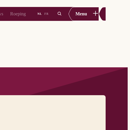
+
ws
Roeping
Menu
NL
FR