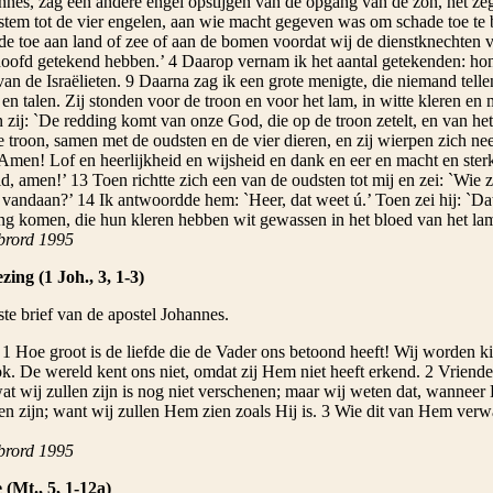
annes, zag een andere engel opstijgen van de opgang van de zon, het ze
 stem tot de vier engelen, aan wie macht gegeven was om schade toe te 
de toe aan land of zee of aan de bomen voordat wij de dienstknechten 
oofd getekend hebben.’ 4 Daarop vernam ik het aantal getekenden: hond
n de Israëlieten. 9 Daarna zag ik een grote menigte, die niemand telle
en talen. Zij stonden voor de troon en voor het lam, in witte kleren en
n zij: `De redding komt van onze God, die op de troon zetelt, en van he
 troon, samen met de oudsten en de vier dieren, en zij wierpen zich ne
Amen! Lof en heerlijkheid en wijsheid en dank en eer en macht en sterk
, amen!’ 13 Toen richtte zich een van de oudsten tot mij en zei: `Wie zi
vandaan?’ 14 Ik antwoordde hem: `Heer, dat weet ú.’ Toen zei hij: `Dat
ng komen, die hun kleren hebben wit gewassen in het bloed van het la
brord 1995
zing (1 Joh., 3, 1-3)
ste brief van de apostel Johannes.
 1 Hoe groot is de liefde die de Vader ons betoond heeft! Wij worden
ok. De wereld kent ons niet, omdat zij Hem niet heeft erkend. 2 Vriende
t wij zullen zijn is nog niet verschenen; maar wij weten dat, wanneer 
len zijn; want wij zullen Hem zien zoals Hij is. 3 Wie dit van Hem verw
brord 1995
 (Mt., 5, 1-12a)