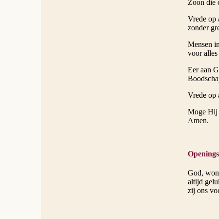
Zoon die o
Vrede op 
zonder gr
Mensen in
voor alles
Eer aan G
Boodschap
Vrede op 
Moge Hij 
Amen.
Openings
God, wond
altijd gel
zij ons v