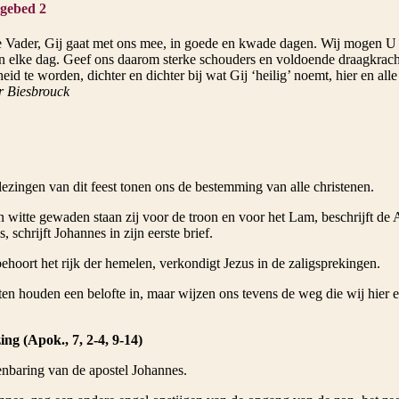
gebed 2
 Vader, Gij gaat met ons mee, in goede en kwade dagen. Wij mogen U 
n elke dag. Geef ons daarom sterke schouders en voldoende draagkrac
id te worden, dichter en dichter bij wat Gij ‘heilig’ noemt, hier en al
r Biesbrouck
lezingen van dit feest tonen ons de bestemming van alle christenen.
 witte gewaden staan zij voor de troon en voor het Lam, beschrijft de 
s, schrijft Johannes in zijn eerste brief.
hoort het rijk der hemelen, verkondigt Jezus in de zaligsprekingen.
ten houden een belofte in, maar wijzen ons tevens de weg die wij hier
ing (Apok., 7, 2-4, 9-14)
enbaring van de apostel Johannes.