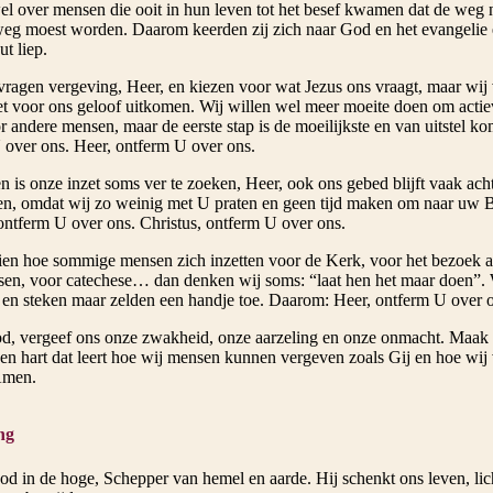
el over mensen die ooit in hun leven tot het besef kwamen dat de weg
eg moest worden. Daarom keerden zij zich naar God en het evangelie
t liep.
vragen vergeving, Heer, en kiezen voor wat Jezus ons vraagt, maar wij 
et voor ons geloof uitkomen. Wij willen wel meer moeite doen om actie
r andere mensen, maar de eerste stap is de moeilijkste en van uitstel ko
 over ons. Heer, ontferm U over ons.
en is onze inzet soms ver te zoeken, Heer, ook ons gebed blijft vaak ac
en, omdat wij zo weinig met U praten en geen tijd maken om naar uw B
 ontferm U over ons. Christus, ontferm U over ons.
zien hoe sommige mensen zich inzetten voor de Kerk, voor het bezoek a
en, voor catechese… dan denken wij soms: “laat hen het maar doen”. W
en steken maar zelden een handje toe. Daarom: Heer, ontferm U over o
, vergeef ons onze zwakheid, onze aarzeling en onze onmacht. Maak
een hart dat leert hoe wij mensen kunnen vergeven zoals Gij en hoe wij
Amen.
ng
d in de hoge, Schepper van hemel en aarde. Hij schenkt ons leven, licht