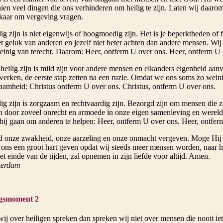
en veel dingen die ons verhinderen om heilig te zijn. Laten wij daarom
kaar om vergeving vragen.
lig zijn is niet eigenwijs of hoogmoedig zijn. Het is je beperktheden of 
et geluk van anderen en jezelf niet beter achten dan andere mensen. Wi
einig van terecht. Daarom: Heer, ontferm U over ons. Heer, ontferm U 
 heilig zijn is mild zijn voor andere mensen en elkanders eigenheid aa
werken, de eerste stap zetten na een ruzie. Omdat we ons soms zo wein
aamheid: Christus ontferm U over ons. Christus, ontferm U over ons.
lig zijn is zorgzaam en rechtvaardig zijn. Bezorgd zijn om mensen die z
en door zoveel onrecht en armoede in onze eigen samenleving en were
rbij gaan om anderen te helpen: Heer, ontferm U over ons. Heer, ontfer
onze zwakheid, onze aarzeling en onze onmacht vergeven. Moge Hij 
ons een groot hart geven opdat wij steeds meer mensen worden, naar he
et einde van de tijden, zal opnemen in zijn liefde voor altijd. Amen.
terdam
gsmoment 2
ij over heiligen spreken dan spreken wij niet over mensen die nooit ie