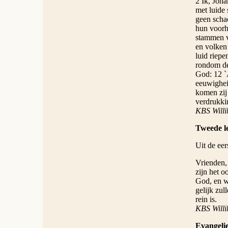
2 Ik, Joh
met luide
geen scha
hun voorh
stammen va
en volken 
luid riepe
rondom de
God: 12 `
eeuwigheid
komen zij 
verdrukki
KBS Willi
Tweede le
Uit de eer
Vrienden,
zijn het o
God, en wa
gelijk zul
rein is.
KBS Willi
Evangelie