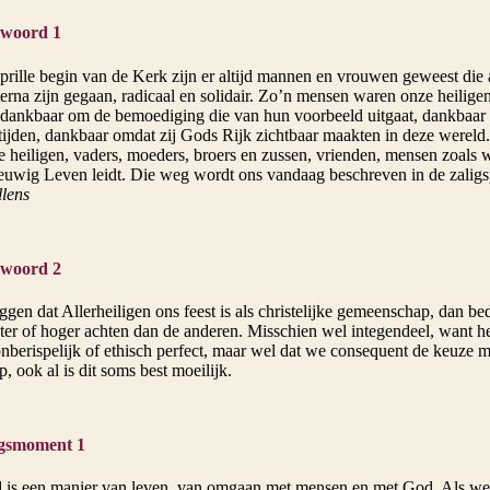
woord 1
prille begin van de Kerk zijn er altijd mannen en vrouwen geweest die 
terna zijn gegaan, radicaal en solidair. Zo’n mensen waren onze heili
 dankbaar om de bemoediging die van hun voorbeeld uitgaat, dankbaar o
 tijden, dankbaar omdat zij Gods Rijk zichtbaar maakten in deze werel
 heiligen, vaders, moeders, broers en zussen, vrienden, mensen zoals 
eeuwig Leven leidt. Die weg wordt ons vandaag beschreven in de zalig
llens
woord 2
gen dat Allerheiligen ons feest is als christelijke gemeenschap, dan b
ter of hoger achten dan de anderen. Misschien wel integendeel, want he
onberispelijk of ethisch perfect, maar wel dat we consequent de keuze 
 ook al is dit soms best moeilijk.
gsmoment 1
d is een manier van leven, van omgaan met mensen en met God. Als we 