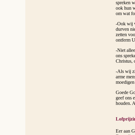
spreken w
ook hun w
om wat fou
-Ook wij 
durven ni
zetten voo
ontferm U
-Niet alle
ons sprek
Christus,
-Als wij 
arme mens
moedigen 
Goede God
geef ons 
houden. 
Lofprijzi
Eer aan Go