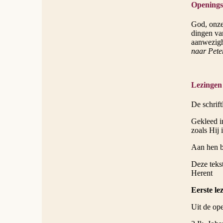
Openings
God, onze
dingen va
aanwezighe
naar Pete
Lezingen
De schrift
Gekleed in
zoals Hij i
Aan hen be
Deze teks
Herent
Eerste lez
Uit de op