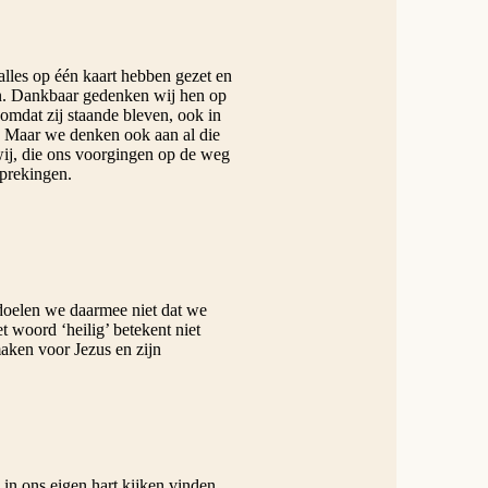
alles op één kaart hebben gezet en
gen. Dankbaar gedenken wij hen op
mdat zij staande bleven, ook in
d. Maar we denken ook aan al die
wij, die ons voorgingen op de weg
sprekingen.
edoelen we daarmee niet dat we
t woord ‘heilig’ betekent niet
maken voor Jezus en zijn
in ons eigen hart kijken vinden