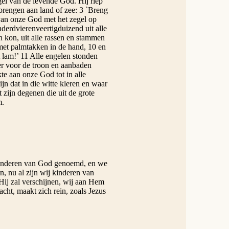
gel van de levende God. Hij riep
brengen aan land of zee: 3 `Breng
van onze God met het zegel op
erdvierenveertigduizend uit alle
n kon, uit alle rassen en stammen
 met palmtakken in de hand, 10 en
t lam!’ 11 Alle engelen stonden
er voor de troon en aanbaden
te aan onze God tot in alle
jn dat in die witte kleren en waar
 zijn degenen die uit de grote
m.
 kinderen van God genoemd, en we
n, nu al zijn wij kinderen van
Hij zal verschijnen, wij aan Hem
acht, maakt zich rein, zoals Jezus