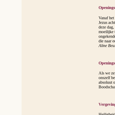
Openings
Vanaf het 
Jezus ach
deze dag,
moeilijke
ongekende
die naar 
Aline Beu
Openings
Als we zeg
onszelf be
absoluut 
Boodschap,
Vergevin
Heilighei