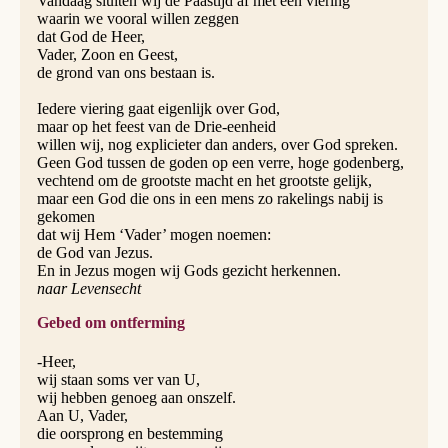
Vandaag sluiten wij de Paastijd af met een viering
waarin we vooral willen zeggen
dat God de Heer,
Vader, Zoon en Geest,
de grond van ons bestaan is.
Iedere viering gaat eigenlijk over God,
maar op het feest van de Drie-eenheid
willen wij, nog explicieter dan anders, over God spreken.
Geen God tussen de goden op een verre, hoge godenberg,
vechtend om de grootste macht en het grootste gelijk,
maar een God die ons in een mens zo rakelings nabij is
gekomen
dat wij Hem ‘Vader’ mogen noemen:
de God van Jezus.
En in Jezus mogen wij Gods gezicht herkennen.
naar Levensecht
Gebed om ontferming
-Heer,
wij staan soms ver van U,
wij hebben genoeg aan onszelf.
Aan U, Vader,
die oorsprong en bestemming