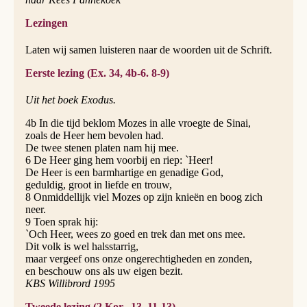
Lezingen
Laten wij samen luisteren naar de woorden uit de Schrift.
Eerste lezing (Ex. 34, 4b-6. 8-9)
Uit het boek Exodus.
4b In die tijd beklom Mozes in alle vroegte de Sinai,
zoals de Heer hem bevolen had.
De twee stenen platen nam hij mee.
6 De Heer ging hem voorbij en riep: `Heer!
De Heer is een barmhartige en genadige God,
geduldig, groot in liefde en trouw,
8 Onmiddellijk viel Mozes op zijn knieën en boog zich
neer.
9 Toen sprak hij:
`Och Heer, wees zo goed en trek dan met ons mee.
Dit volk is wel halsstarrig,
maar vergeef ons onze ongerechtigheden en zonden,
en beschouw ons als uw eigen bezit.
KBS Willibrord 1995
Tweede lezing (2 Kor., 13, 11-13)