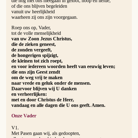
die nog met ons meegaan in geloof, hoop en liefde,
of die ons blijven begeleiden
vanuit uw heerlijkheid
waarheen zij ons zijn voorgegaan.
Roep ons op, Vader,
tot de volle menselijkheid
van uw Zoon Jezus Christus,
die de zieken geneest,
de zonden vergeeft,
de hongerigen spijzigt,
de kleinen tot zich roept,
en voor iedereen woorden heeft van eeuwig leven;
die ons zijn Geest zendt
om de weg vrij te maken
naar vrede en geluk onder de mensen.
Daarvoor blijven wij U danken
en verheerlijken:
met en door Christus de Heer,
vandaag en alle dagen die U ons geeft. Amen.
Onze Vader
V1.
Met Pasen gaan wij, als gedoopten,