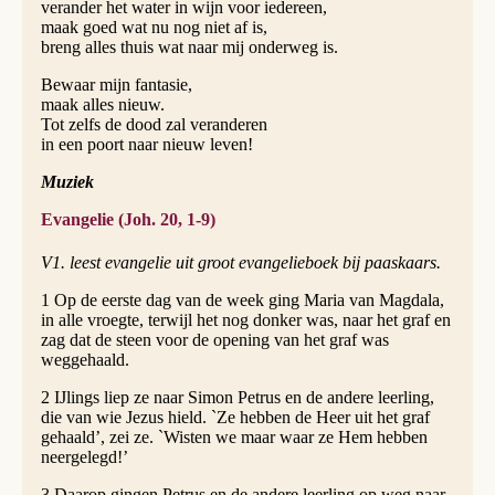
verander het water in wijn voor iedereen,
maak goed wat nu nog niet af is,
breng alles thuis wat naar mij onderweg is.
Bewaar mijn fantasie,
maak alles nieuw.
Tot zelfs de dood zal veranderen
in een poort naar nieuw leven!
Muziek
Evangelie (Joh. 20, 1-9)
V1. leest evangelie uit groot evangelieboek bij paaskaars.
1 Op de eerste dag van de week ging Maria van Magdala,
in alle vroegte, terwijl het nog donker was, naar het graf en
zag dat de steen voor de opening van het graf was
weggehaald.
2 IJlings liep ze naar Simon Petrus en de andere leerling,
die van wie Jezus hield. `Ze hebben de Heer uit het graf
gehaald’, zei ze. `Wisten we maar waar ze Hem hebben
neergelegd!’
3 Daarop gingen Petrus en de andere leerling op weg naar