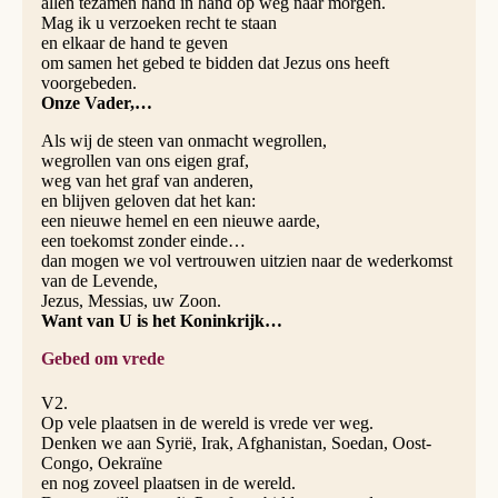
allen tezamen hand in hand op weg naar morgen.
Mag ik u verzoeken recht te staan
en elkaar de hand te geven
om samen het gebed te bidden dat Jezus ons heeft
voorgebeden.
Onze Vader,…
Als wij de steen van onmacht wegrollen,
wegrollen van ons eigen graf,
weg van het graf van anderen,
en blijven geloven dat het kan:
een nieuwe hemel en een nieuwe aarde,
een toekomst zonder einde…
dan mogen we vol vertrouwen uitzien naar de wederkomst
van de Levende,
Jezus, Messias, uw Zoon.
Want van U is het Koninkrijk…
Gebed om vrede
V2.
Op vele plaatsen in de wereld is vrede ver weg.
Denken we aan Syrië, Irak, Afghanistan, Soedan, Oost-
Congo, Oekraïne
en nog zoveel plaatsen in de wereld.