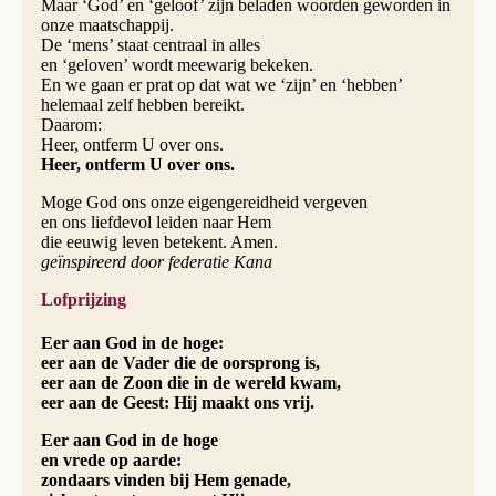
Maar ‘God’ en ‘geloof’ zijn beladen woorden geworden in
onze maatschappij.
De ‘mens’ staat centraal in alles
en ‘geloven’ wordt meewarig bekeken.
En we gaan er prat op dat wat we ‘zijn’ en ‘hebben’
helemaal zelf hebben bereikt.
Daarom:
Heer, ontferm U over ons.
Heer, ontferm U over ons.
Moge God ons onze eigengereidheid vergeven
en ons liefdevol leiden naar Hem
die eeuwig leven betekent. Amen.
geïnspireerd door federatie Kana
Lofprijzing
Eer aan God in de hoge:
eer aan de Vader die de oorsprong is,
eer aan de Zoon die in de wereld kwam,
eer aan de Geest: Hij maakt ons vrij.
Eer aan God in de hoge
en vrede op aarde:
zondaars vinden bij Hem genade,