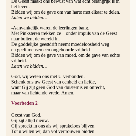
De Geest maakt ons bewust van wat echt belangrijk is in
het leven.
Bidden wij om de gave om van harte met elkaar te delen.
Laten we bidden…
-Aanvankelijk waren de leerlingen bang.
Met Pinksteren trekken ze – onder impuls van de Geest –
naar buiten, de wereld in.
De goddelijke geestdrift neemt moedeloosheid weg
en geeft mensen een ongehoorde vrijheid.
Bidden wij om de gave van moed, om de gave van echte
vrijheid.
Laten we bidden…
God, wij weten ons met U verbonden.
Schenk ons uw Geest van eenheid en liefde,
want Gij zijt geen God van duisternis en onrecht,
maar van lichtende vrede. Amen.
Voorbeden 2
Geest van God,
Gij zijt altijd nieuw.
Gij spreekt in ons als wij sprakeloos blijven.
Tot u willen wij dan vol vertrouwen bidden.