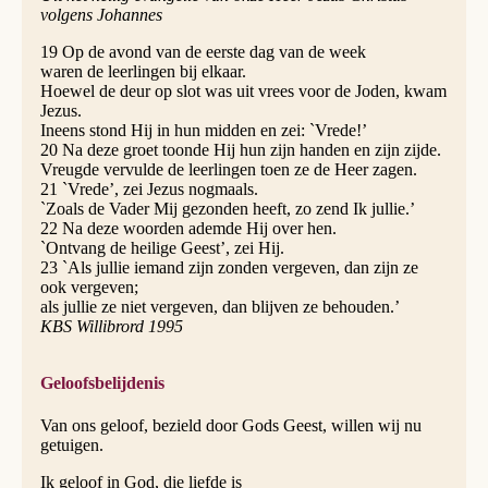
volgens Johannes
19 Op de avond van de eerste dag van de week
waren de leerlingen bij elkaar.
Hoewel de deur op slot was uit vrees voor de Joden, kwam
Jezus.
Ineens stond Hij in hun midden en zei: `Vrede!’
20 Na deze groet toonde Hij hun zijn handen en zijn zijde.
Vreugde vervulde de leerlingen toen ze de Heer zagen.
21 `Vrede’, zei Jezus nogmaals.
`Zoals de Vader Mij gezonden heeft, zo zend Ik jullie.’
22 Na deze woorden ademde Hij over hen.
`Ontvang de heilige Geest’, zei Hij.
23 `Als jullie iemand zijn zonden vergeven, dan zijn ze
ook vergeven;
als jullie ze niet vergeven, dan blijven ze behouden.’
KBS Willibrord 1995
Geloofsbelijdenis
Van ons geloof, bezield door Gods Geest, willen wij nu
getuigen.
Ik geloof in God, die liefde is