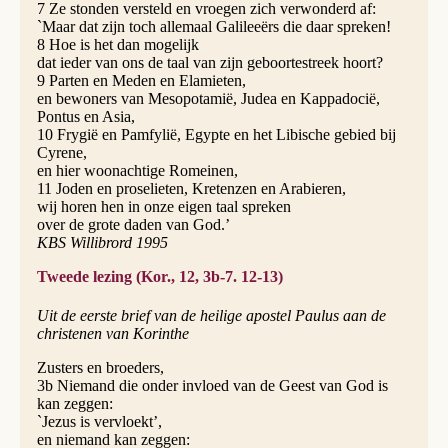
7 Ze stonden versteld en vroegen zich verwonderd af:
`Maar dat zijn toch allemaal Galileeërs die daar spreken!
8 Hoe is het dan mogelijk
dat ieder van ons de taal van zijn geboortestreek hoort?
9 Parten en Meden en Elamieten,
en bewoners van Mesopotamië, Judea en Kappadocië,
Pontus en Asia,
10 Frygië en Pamfylië, Egypte en het Libische gebied bij
Cyrene,
en hier woonachtige Romeinen,
11 Joden en proselieten, Kretenzen en Arabieren,
wij horen hen in onze eigen taal spreken
over de grote daden van God.’
KBS Willibrord 1995
Tweede lezing (Kor., 12, 3b-7. 12-13)
Uit de eerste brief van de heilige apostel Paulus aan de
christenen van Korinthe
Zusters en broeders,
3b Niemand die onder invloed van de Geest van God is
kan zeggen:
`Jezus is vervloekt’,
en niemand kan zeggen: