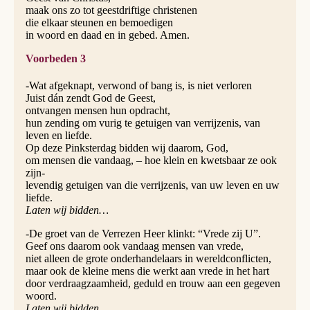
maak ons zo tot geestdriftige christenen
die elkaar steunen en bemoedigen
in woord en daad en in gebed. Amen.
Voorbeden 3
-Wat afgeknapt, verwond of bang is, is niet verloren
Juist dán zendt God de Geest,
ontvangen mensen hun opdracht,
hun zending om vurig te getuigen van verrijzenis, van
leven en liefde.
Op deze Pinksterdag bidden wij daarom, God,
om mensen die vandaag, – hoe klein en kwetsbaar ze ook
zijn-
levendig getuigen van die verrijzenis, van uw leven en uw
liefde.
Laten wij bidden…
-De groet van de Verrezen Heer klinkt: “Vrede zij U”.
Geef ons daarom ook vandaag mensen van vrede,
niet alleen de grote onderhandelaars in wereldconflicten,
maar ook de kleine mens die werkt aan vrede in het hart
door verdraagzaamheid, geduld en trouw aan een gegeven
woord.
Laten wij bidden…