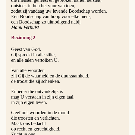
die mensen geneest en gebroken harten herstelt,
ontsteek in hen het vuur van toen,
zodat zij vandaag uw levende Boodschap worden.
Een Boodschap van hoop voor elke mens,
een Boodschap zo uitnodigend nabij.
Manu Verhulst
Bezinning 2
Geest van God,
Gij spreekt in alle stilte,
en alle talen vertolken U.
Van alle woorden
zijt Gij de waarheid en de duurzaamheid,
de troost die zij schenken.
En ieder die ontvankelijk is
mag U verstaan in zijn eigen taal,
in zijn eigen leven.
Geef ons woorden in de mond
die troosten en verlichten.
Maak ons bedacht
op recht en gerechtigheid.
Zucht in ons