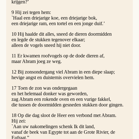
krijgen?’
9 Hij zei tegen hem:
`Haal een driejarige koe, een driejarige bok,
een driejarige ram, een tortel en een jonge duif.’
10 Hij haalde dit alles, sneed de dieren doormidden
en legde de stukken tegenover elkaar;
alleen de vogels sneed hij niet door.
11 Er kwamen roofvogels op de dode dieren af,
maar Abram joeg ze weg.
12 Bij zonsondergang viel Abram in een diepe slaap;
hevige angst en duisternis overvielen hem.
17 Toen de zon was ondergegaan
en het helemaal donker was geworden,
zag Abram een rokende oven en een vurige fakkel,
die tussen de doormidden gesneden stukken door gingen.
18 Op die dag sloot de Heer een verbond met Abram.
Hij zei:
`Aan uw nakomelingen schenk Ik dit land,
vanaf de beek van Egypte tot aan de Grote Rivier, de
Eufraat.”