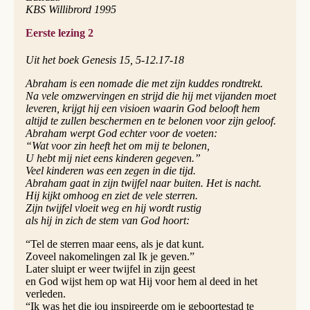
KBS Willibrord 1995
Eerste lezing 2
Uit het boek Genesis 15, 5-12.17-18
Abraham is een nomade die met zijn kuddes rondtrekt.
Na vele omzwervingen en strijd die hij met vijanden moet
leveren, krijgt hij een visioen waarin God belooft hem
altijd te zullen beschermen en te belonen voor zijn geloof.
Abraham werpt God echter voor de voeten:
“Wat voor zin heeft het om mij te belonen,
U hebt mij niet eens kinderen gegeven.”
Veel kinderen was een zegen in die tijd.
Abraham gaat in zijn twijfel naar buiten. Het is nacht.
Hij kijkt omhoog en ziet de vele sterren.
Zijn twijfel vloeit weg en hij wordt rustig
als hij in zich de stem van God hoort:
“Tel de sterren maar eens, als je dat kunt.
Zoveel nakomelingen zal Ik je geven.”
Later sluipt er weer twijfel in zijn geest
en God wijst hem op wat Hij voor hem al deed in het
verleden.
“Ik was het die jou inspireerde om je geboortestad te