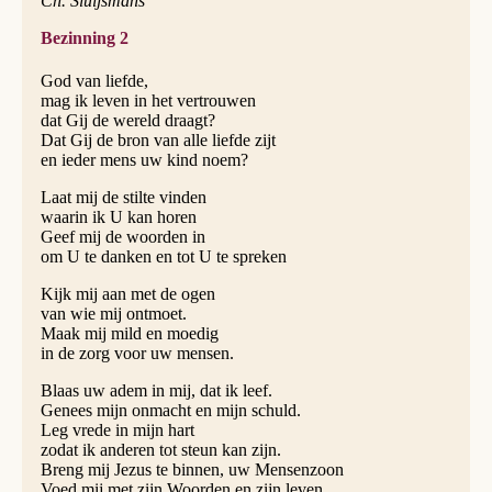
Ch. Sluijsmans
Bezinning 2
God van liefde,
mag ik leven in het vertrouwen
dat Gij de wereld draagt?
Dat Gij de bron van alle liefde zijt
en ieder mens uw kind noem?
Laat mij de stilte vinden
waarin ik U kan horen
Geef mij de woorden in
om U te danken en tot U te spreken
Kijk mij aan met de ogen
van wie mij ontmoet.
Maak mij mild en moedig
in de zorg voor uw mensen.
Blaas uw adem in mij, dat ik leef.
Genees mijn onmacht en mijn schuld.
Leg vrede in mijn hart
zodat ik anderen tot steun kan zijn.
Breng mij Jezus te binnen, uw Mensenzoon
Voed mij met zijn Woorden en zijn leven.