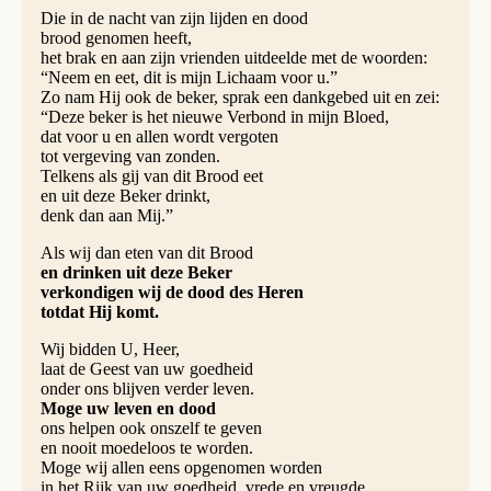
Die in de nacht van zijn lijden en dood
brood genomen heeft,
het brak en aan zijn vrienden uitdeelde met de woorden:
“Neem en eet, dit is mijn Lichaam voor u.”
Zo nam Hij ook de beker, sprak een dankgebed uit en zei:
“Deze beker is het nieuwe Verbond in mijn Bloed,
dat voor u en allen wordt vergoten
tot vergeving van zonden.
Telkens als gij van dit Brood eet
en uit deze Beker drinkt,
denk dan aan Mij.”
Als wij dan eten van dit Brood
en drinken uit deze Beker
verkondigen wij de dood des Heren
totdat Hij komt.
Wij bidden U, Heer,
laat de Geest van uw goedheid
onder ons blijven verder leven.
Moge uw leven en dood
ons helpen ook onszelf te geven
en nooit moedeloos te worden.
Moge wij allen eens opgenomen worden
in het Rijk van uw goedheid, vrede en vreugde.