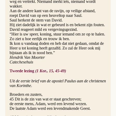
weg en vertrekt. Niemand merkt iets, niemand wordt
wakker.
Aan de andere kant van de ravijn, op veilige afstand,
roept David van op een heuveltop naar Saul.
Saul herkent de stem van David.
Hij ziet dadelijk in wat er gebeurd is en bekent zijn fouten.
David reageert mild en vergevingsgezind.
“Hier is uw speer, koning, stuur iemand om ze op te halen.
Zo ziet u hoe eerlijk en trouw ik ben.
Ik kon u vandaag doden en heb dat niet gedaan, omdat de
Heer u tot koning heeft gezalfd. Zo zal de Heer ook mij
bijstaan als ik in nood ben.”
Hendrik Van Moorter
Catechesehuis
Tweede lezing
(1 Kor., 15, 45-49)
Uit de eerste brief van de apostel Paulus aan de christenen
van Korinthe.
Broeders en zusters,
45 Dit is de zin van wat er staat geschreven;
de eerste mens, Adam, werd een levend wezen.
De laatste Adam werd een levendmakende Geest.