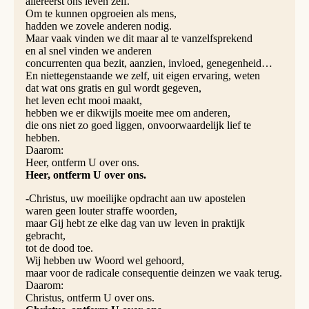
allereerst ons leven zelf.
Om te kunnen opgroeien als mens,
hadden we zovele anderen nodig.
Maar vaak vinden we dit maar al te vanzelfsprekend
en al snel vinden we anderen
concurrenten qua bezit, aanzien, invloed, genegenheid…
En niettegenstaande we zelf, uit eigen ervaring, weten
dat wat ons gratis en gul wordt gegeven,
het leven echt mooi maakt,
hebben we er dikwijls moeite mee om anderen,
die ons niet zo goed liggen, onvoorwaardelijk lief te
hebben.
Daarom:
Heer, ontferm U over ons.
Heer, ontferm U over ons.
-Christus, uw moeilijke opdracht aan uw apostelen
waren geen louter straffe woorden,
maar Gij hebt ze elke dag van uw leven in praktijk
gebracht,
tot de dood toe.
Wij hebben uw Woord wel gehoord,
maar voor de radicale consequentie deinzen we vaak terug.
Daarom:
Christus, ontferm U over ons.