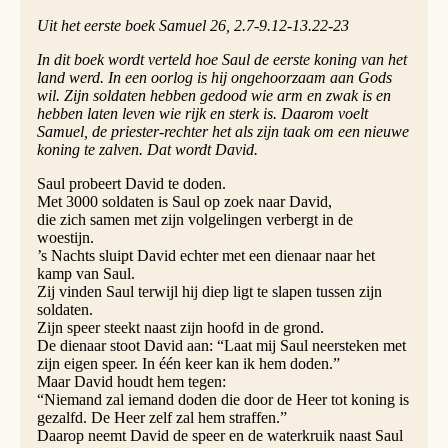
Uit het eerste boek Samuel 26, 2.7-9.12-13.22-23
In dit boek wordt verteld hoe Saul de eerste koning van het
land werd. In een oorlog is hij ongehoorzaam aan Gods
wil. Zijn soldaten hebben gedood wie arm en zwak is en
hebben laten leven wie rijk en sterk is. Daarom voelt
Samuel, de priester-rechter het als zijn taak om een nieuwe
koning te zalven. Dat wordt David.
Saul probeert David te doden.
Met 3000 soldaten is Saul op zoek naar David,
die zich samen met zijn volgelingen verbergt in de
woestijn.
’s Nachts sluipt David echter met een dienaar naar het
kamp van Saul.
Zij vinden Saul terwijl hij diep ligt te slapen tussen zijn
soldaten.
Zijn speer steekt naast zijn hoofd in de grond.
De dienaar stoot David aan: “Laat mij Saul neersteken met
zijn eigen speer. In één keer kan ik hem doden.”
Maar David houdt hem tegen:
“Niemand zal iemand doden die door de Heer tot koning is
gezalfd. De Heer zelf zal hem straffen.”
Daarop neemt David de speer en de waterkruik naast Saul