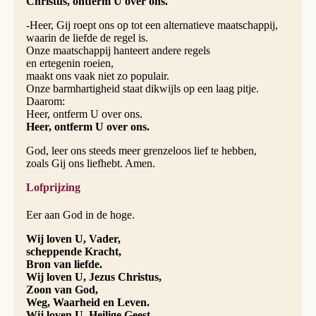
Christus, ontferm U over ons.
-Heer, Gij roept ons op tot een alternatieve maatschappij,
waarin de liefde de regel is.
Onze maatschappij hanteert andere regels
en ertegenin roeien,
maakt ons vaak niet zo populair.
Onze barmhartigheid staat dikwijls op een laag pitje.
Daarom:
Heer, ontferm U over ons.
Heer, ontferm U over ons.
God, leer ons steeds meer grenzeloos lief te hebben,
zoals Gij ons liefhebt. Amen.
Lofprijzing
Eer aan God in de hoge.
Wij loven U, Vader,
scheppende Kracht,
Bron van liefde.
Wij loven U, Jezus Christus,
Zoon van God,
Weg, Waarheid en Leven.
Wij loven U, Heilige Geest,