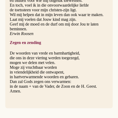
en bidden voor wie mij ongeluk toewensen.
En toch, voel ik in die onvoorwaardelijke liefde
de toetssteen voor mijn christen-zijn ligt.
Wil mij helpen dat in mijn leven dan ook waar te maken.
Laat mij voelen dat Jouw kind mag zijn.
Geef mij de moed en de durf om mij door Jou te laten
beminnen.
Erwin Roosen
Zegen en zending
De woorden van vrede en barmhartigheid,
die ons in deze viering werden toegezegd,
mogen we delen met velen.
Moge zij vruchtbaar worden
in vriendelijkheid die ontwapent,
in hartverwarmende woorden en gebaren.
Dan zal Gods zegen ons verwarmen:
in de naam + van de Vader, de Zoon en de H. Geest.
Amen.