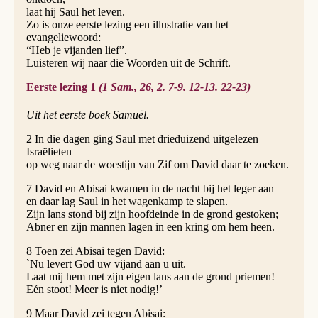
laat hij Saul het leven.
Zo is onze eerste lezing een illustratie van het
evangeliewoord:
“Heb je vijanden lief”.
Luisteren wij naar die Woorden uit de Schrift.
Eerste lezing 1
(1 Sam., 26, 2. 7-9. 12-13. 22-23)
Uit het eerste boek Samuël.
2 In die dagen ging Saul met drieduizend uitgelezen
Israëlieten
op weg naar de woestijn van Zif om David daar te zoeken.
7 David en Abisai kwamen in de nacht bij het leger aan
en daar lag Saul in het wagenkamp te slapen.
Zijn lans stond bij zijn hoofdeinde in de grond gestoken;
Abner en zijn mannen lagen in een kring om hem heen.
8 Toen zei Abisai tegen David:
`Nu levert God uw vijand aan u uit.
Laat mij hem met zijn eigen lans aan de grond priemen!
Eén stoot! Meer is niet nodig!’
9 Maar David zei tegen Abisai: