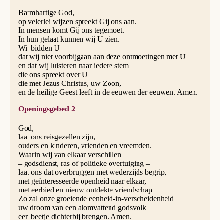
Barmhartige God,
op velerlei wijzen spreekt Gij ons aan.
In mensen komt Gij ons tegemoet.
In hun gelaat kunnen wij U zien.
Wij bidden U
dat wij niet voorbijgaan aan deze ontmoetingen met U
en dat wij luisteren naar iedere stem
die ons spreekt over U
die met Jezus Christus, uw Zoon,
en de heilige Geest leeft in de eeuwen der eeuwen. Amen.
Openingsgebed 2
God,
laat ons reisgezellen zijn,
ouders en kinderen, vrienden en vreemden.
Waarin wij van elkaar verschillen
– godsdienst, ras of politieke overtuiging –
laat ons dat overbruggen met wederzijds begrip,
met geïnteresseerde openheid naar elkaar,
met eerbied en nieuw ontdekte vriendschap.
Zo zal onze groeiende eenheid-in-verscheidenheid
uw droom van een alomvattend godsvolk
een beetje dichterbij brengen. Amen.