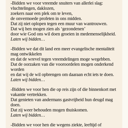
-Bidden we voor vreemde snuiters van allerlei slag:
vluch­te­lin­gen, daklozen,
zoekers naar een plek om te leven,
de onvermoede profe­ten in ons midden.
Dat zij niet oplopen tegen een muur van wan­trouwen.
Dat wij hen mogen zien als ‘gezonde­nen’
door wie God ons wil doen groeien in medemenselijkheid.
Laten wij bidden…
-Bidden we dat dit land een meer evangelische mentaliteit
mag ontwikkelen
en dat de wrevel tegen vreemdelingen moge wegebben.
Dat de oorzaken van die vooroordelen mogen onderkend
worden
en dat wij de wil opbrengen om daaraan echt iets te doen.
Laten wij bidden…
-Bidden we voor hen die op reis zijn of die binnenkort met
vakantie vertrekken.
Dat genieten van andermans gastvrijheid hun deugd mag
doen.
Dat zij weer behouden mogen thuiskomen.
Laten wij bidden…
-Bidden we voor hen die wegens ziekte, leeftijd of