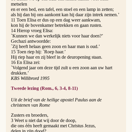
metselen
en er een bed, een tafel, een stoel en een lamp in zetten;
als hij dan bij ons aankomt kan hij daar zijn intrek nemen.’
11 Toen Elisa er dus op een dag weer aankwam,
kon hij de bovenkamer betrekken en gaan rusten.
14 Hierop vroeg Elisa:
`Kunnen we dan werkelijk niets voor haar doen?’
Gechazi antwoordde:
`Zij heeft helaas geen zoon en haar man is oud.’
15 Toen riep hij: `Roep haar.’
Hij riep haar en zij bleef in de deuropening staan.
16 En Elisa zei:
`Volgend jaar om deze tijd zult u een zoon aan uw hart
drukken.’
KBS Willibrord 1995
Tweede lezing (Rom., 6, 3-4, 8-11)
Uit de brief van de heilige apostel Paulus aan de
christenen van Rome
Zusters en broeders,
3 Weet u niet dat wij door de doop,
die ons één heeft gemaakt met Christus Jezus,
delen in zijn dood?