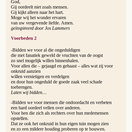
God,
Gij oordeelt niet zoals mensen.
Gij kijkt alleen naar het hart.
Moge wij het wonder ervaren
van uw vergevende liefde. Amen.
geïnspireerd door Jos Lammers
Voorbeden 2
-Bidden we voor al die ongeduldigen
die met fanatiek geweld de vruchten van de oogst
zo snel mogelijk willen binnenhalen.
Voor allen die – gejaagd en gehaast – alles wat zij voor
onkruid aanzien
willen vernietigen en verdelgen
en door hun ongeduld de goede zaak veel schade
toebrengen.
Laten wij bidden…
-Bidden we voor mensen die ondoordacht en verbeten
een hard oordeel vellen over anderen.
Voor hen die zich als rechters over hun medemensen
opstellen.
Dat ze ook het onkruid in hun eigen tuin mogen zien
en zo een mildere houding proberen op te bouwen.