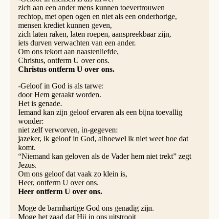
zich aan een ander mens kunnen toevertrouwen
rechtop, met open ogen en niet als een onderhorige,
mensen krediet kunnen geven,
zich laten raken, laten roepen, aanspreekbaar zijn,
iets durven verwachten van een ander.
Om ons tekort aan naastenliefde,
Christus, ontferm U over ons.
Christus ontferm U over ons.
-Geloof in God is als tarwe:
door Hem geraakt worden.
Het is genade.
Iemand kan zijn geloof ervaren als een bijna toevallig
wonder:
niet zelf verworven, in-gegeven:
jazeker, ik geloof in God, alhoewel ik niet weet hoe dat
komt.
“Niemand kan geloven als de Vader hem niet trekt” zegt
Jezus.
Om ons geloof dat vaak zo klein is,
Heer, ontferm U over ons.
Heer ontferm U over ons.
Moge de barmhartige God ons genadig zijn.
Moge het zaad dat Hij in ons uitstrooit