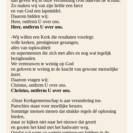
dan geven wij in onze verblinding God daarvan de schuld.
Zo maken wij van zijn liefde een farce
en van God een lapmiddel.
Daarom bidden wij:
Heer, ontferm U over ons.
Heer, ontferm U over ons.
-Wij willen een Kerk die resultaten voorlegt:
volle kerken, prestigieuze gezangen,
alles van topkwaliteit
en supermensen die zich met alles en nog wat tegelijk
bezighouden.
We vertrouwen te weinig op God
en geloven te weinig in de kracht van gewone menselijke
inzet.
Daarom vragen wij:
Christus, ontferm U over ons.
Christus, ontferm U over ons.
-Onze Kerkgemeenschap is aan verandering toe.
Parochies staan voor moeilijke keuzes.
Sommige mensen menen dat strakke regels dé oplossing
bieden,
maar ze kijken niet naar het nieuwe dat groeit
en gooien het kind met het badwater weg.
Omdat wij soms zo weinig vertrouwen hebben in de