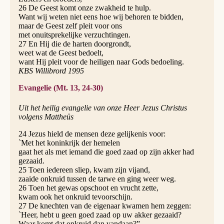
26 De Geest komt onze zwakheid te hulp.
Want wij weten niet eens hoe wij behoren te bidden,
maar de Geest zelf pleit voor ons
met onuitsprekelijke verzuchtingen.
27 En Hij die de harten doorgrondt,
weet wat de Geest bedoelt,
want Hij pleit voor de heiligen naar Gods bedoeling.
KBS Willibrord 1995
Evangelie (Mt. 13, 24-30)
Uit het heilig evangelie van onze Heer Jezus Christus
volgens Mattheüs
24 Jezus hield de mensen deze gelijkenis voor:
`Met het koninkrijk der hemelen
gaat het als met iemand die goed zaad op zijn akker had
gezaaid.
25 Toen iedereen sliep, kwam zijn vijand,
zaaide onkruid tussen de tarwe en ging weer weg.
26 Toen het gewas opschoot en vrucht zette,
kwam ook het onkruid tevoorschijn.
27 De knechten van de eigenaar kwamen hem zeggen:
`Heer, hebt u geen goed zaad op uw akker gezaaid?
Waar komt dat onkruid dan vandaan?”