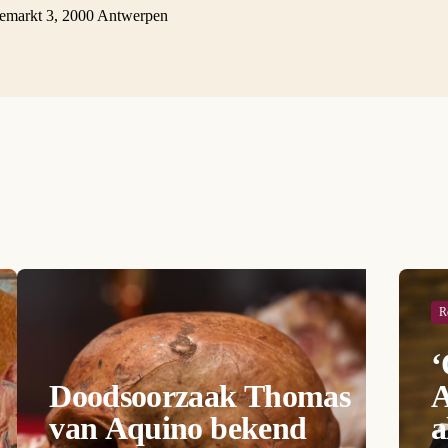
emarkt 3, 2000 Antwerpen
R
‘
Doodsoorzaak Thomas
A
van Aquino bekend
a