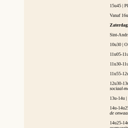
15u45 | Pl
Vanaf 16u
Zaterdag 
Sint-Andr
10u30 | O
11u05-11u
11u30-11u
11u55-12u
12u30-13
sociaal-m
13u-14u |
14u-14u25
de onwaar
14u25-14u
overwegi