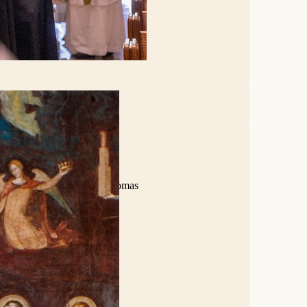
n om zijn heilige levenswandel
aar, met als titel de
inicanenklooster. Zoals:
zijn schilderingen over Thomas
s' hand ook zullen klinken.