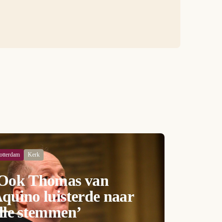
otterdam
Kerk
Ook Thomas van
quino luisterde naar
lle stemmen’