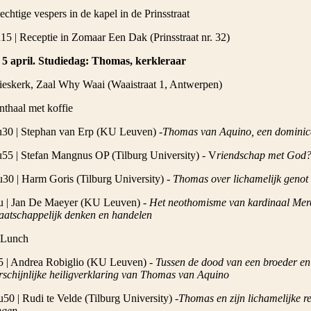
echtige vespers in de kapel in de Prinsstraat
15 | Receptie in Zomaar Een Dak (Prinsstraat nr. 32)
5 april. Studiedag: Thomas, kerkleraar
ieskerk, Zaal Why Waai (Waaistraat 1, Antwerpen)
nthaal met koffie
30 | Stephan van Erp (KU Leuven) -
Thomas van Aquino, een dominic
55 | Stefan Mangnus OP (Tilburg University) - V
riendschap met God?
30 | Harm Goris (Tilburg University) -
Thomas over lichamelijk genot 
u | Jan De Maeyer (KU Leuven) -
Het neothomisme van kardinaal Merci
aatschappelijk denken en handelen
 Lunch
 | Andrea Robiglio (KU Leuven) -
Tussen de dood van een broeder en
schijnlijke heiligverklaring van Thomas van Aquino
50 | Rudi te Velde (Tilburg University) -
Thomas en zijn lichamelijke re
ngen