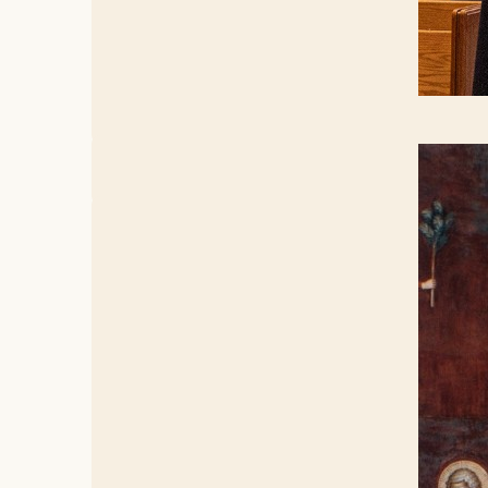
Om het bel
werd Thoma
'Engelacht
Zwolle
In het wee
- Een wan
te zien.
- Een stu
- Een con
Bekijk he
Adres: As