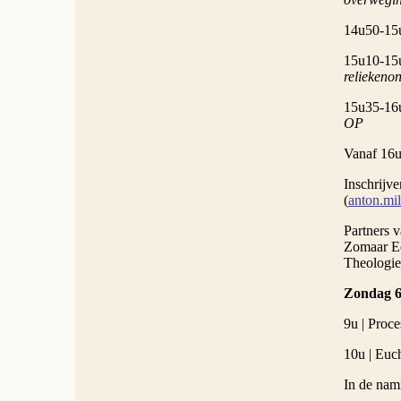
14u50-15u
15u10-15u
reliekeno
15u35-16u
OP
Vanaf 16u
Inschrijve
(
anton.mi
Partners v
Zomaar Ee
Theologie
Zondag 6 
9u | Proc
10u | Euc
In de nami