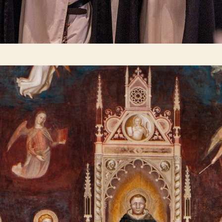
ang van zijn leer, onder meer uitgewerkt in zijn
Summa theologiae
, e
s in 1323 heiligverklaard. In 1567 werd hij ook uitgeroepen tot kerkler
ige Doctor' (
Doctor angelicus
).
kend van 29 en 30 maart zijn er diverse activiteiten in en rond het Dom
deling van de Dominicanenkerk naar de Broerekerk. Op beide plekken 
diemiddag over de zeggingskracht van Thomas voor deze tijd.
cert bij kaarslicht waarin verschillende gregoriaanse hymnen van Thoma
t volledige programma op
dominicanenzwolle.nl
sendorperstraat 27, 8012 DE Zwolle