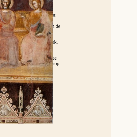
. Op vrijdag 4 april ligt het
atst in de kapel van de
en houden we een receptie in de
Waai aan de Sint-Andrieskerk.
thedraal, waar we met de twee
 Mgr. Johan Bonny, de bisschop