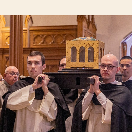
lopen op 29 november 2024 de St.-Dominicuskerk in Washington binnen met een reliekhouder 
e gaan naar de Mis die werd opgedragen door kardinaal Wilton Gregory. De belangrijkste relik
ld en die dag vereerd. Foto: OSV News/Catholic Standard/Mihoko Owada
et staan al diverse nieuwsberichten over de passage van Thomas' reliek
ind maart en begin april is het de beurt aan de Lage Landen. De domini
eer verguld, want zo is broeder Thomas even onder hen.
 kan men van 29 tot 30 maart vereren bij de broeders in Zwolle en van 4 
n.
gelicus
 dominicanenorde wordt de leer van Sint Thomas nog altijd bestudeerd
ats een professor in
sacra pagina
(H. Schrift). Zijn wetenschappelijke we
sche geest, waarmee hij actief het gesprek aanging met filosofische en
 christendom, uit zijn eigen tijd en uit het verleden.