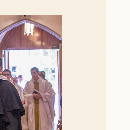
met daarin de schedel van de heilige Thomas
wieën van de heilige werden voor het altaar
en,
bijvoorbeeld in de Verenigde
canen in België en Nederland zijn
tot 6 april bij de broeders in
 en verspreid. Thomas was in de
rk legt getuigenis af van zijn
 theologische stemmen binnen en