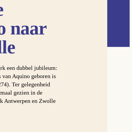
e
o naar
le
rk een dubbel jubileum:
s van Aquino geboren is
274). Ter gelegenheid
rmaal gezien in de
ok Antwerpen en Zwolle