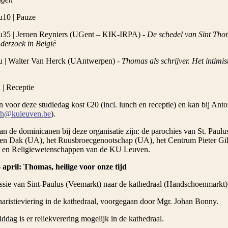
10 | Pauze
35 | Jeroen Reyniers (UGent – KIK-IRPA) -
De schedel van Sint Thom
nderzoek in België
 | Walter Van Herck (UAntwerpen) -
Thomas als schrijver. Het intimis
 | Receptie
n voor deze studiedag kost €20 (incl. lunch en receptie) en kan bij An
lh@kuleuven.be
).
an de dominicanen bij deze organisatie zijn: de parochies van St. Paulus
n Dak (UA), het Ruusbroecgenootschap (UA), het Centrum Pieter Gil
 en Religiewetenschappen van de KU Leuven.
april: Thomas, heilige voor onze tijd
essie van Sint-Paulus (Veemarkt) naar de kathedraal (Handschoenmarkt)
haristieviering in de kathedraal, voorgegaan door Mgr. Johan Bonny.
ddag is er reliekverering mogelijk in de kathedraal.