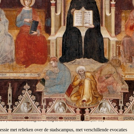
en
canen in Antwerpen organiseren drie dagen lang feestelijke evenementen
Thomas als patroonheilige van de studenten. Zijn relieken worden gepla
eit van Antwerpen en in processie over de stadscampus gedragen. Nadi
dentenpastoraal ('Zomaar een Dak').
ag 5 april wordt er een studiedag over Thomas gehouden in Zaal Why 
studiedag dient men zich in te schrijven.
 6 april vertrekken we in processie van de Sint-Pauluskerk naar de ka
 samen de zondagse eucharistieviering zullen hebben rond de relieken.
rpen, zal voorgaan in deze processie en eucharistie.
dige programma van de driedaagse kan u hieronder bekijken.
 april. Thomas, patroon van de studenten
0 | Reliekverering in de kapel in de Prinsstraat (nr. 13)
essie met relieken over de stadscampus, met verschillende evocaties