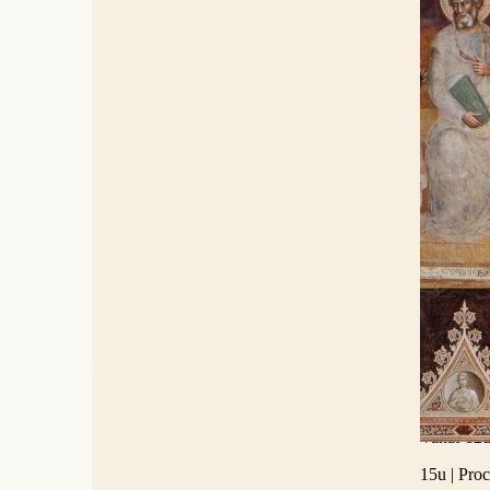
Antwerp
De domini
accent op 
Universit
dienst stu
Op zaterd
Voor deze 
Op zondag
parochies
van Antwe
Het volle
Vrijdag 4
Vanaf 12u3
15u | Proc