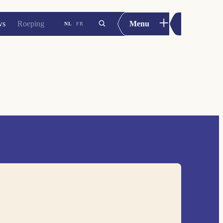
+
ws
Roeping
Menu
NL
FR