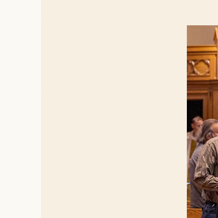
Dominicanen 
van Aquino. Z
tentoongeste
Op intern
Staten
. E
hiermee z
Het reliek
Antwerpe
Doctor an
Binnen de
eerste pla
systemati
buiten het