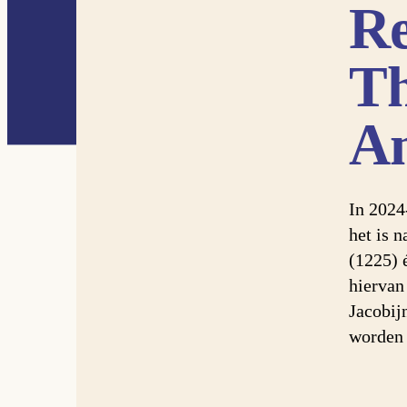
Re
Th
An
In 2024
het is 
(1225) 
hiervan
Jacobij
worden 