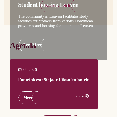
Student housing Leuven
Naar overzicht
The community in Leuven facilitates study
facilities for brothers from various Dominican
provinces and housing for students in Leuven.
Agenda
Lees Meer
05.09.2026
Fonteinfeest: 50 jaar Filosofenfontein
Leuven
Meer