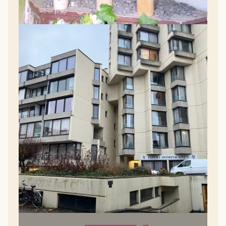
Filosofenfontein
Filosofenfontein is een dominicaans
geïnspireerde, open en gastvrije gemeenschap
van zoekende mensen
Lees Meer