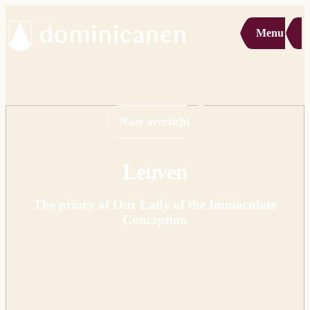
Menu
Naar overzicht
Leuven
The priory of Our Lady of the Immaculate
Conception