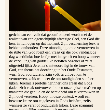
woorden van Jeremia aan Israël toen alle hoop verloren
leek: “Ik zal de belofte vervullen die Ik aan Israël en Juda
gedaan heb... Ik zal voor David een rechtvaardige
nakomeling laten opstaan; hij zal recht en gerechtigheid
doen in het land” (Jeremia 33:14-15). De belofte die
Jeremia hier brengt aan het volk roept op tot een radicaal
vertrouwen in de trouw van God. Zijn woorden zijn
gericht aan een volk dat geconfronteerd wordt met de
realiteit van een ogenschijnlijk afwezige God, een God die
hen, in hun ogen op dat moment, Zijn bescherming leek te
hebben onthouden. Deze uitnodiging om te vertrouwen in
de stilte van God roept een vraag op die ook vandaag de
dag weerklinkt: hoe leef je met integriteit en hoop wanneer
de vervulling van goddelijke beloften onzeker of zelfs
uitgesteld lijkt? Jeremia’s antwoord ligt in de trouw van
God, een thema dat doordringt in het Oude Testament,
waar God voortdurend Zijn volk terugroept om te
vertrouwen, zelfs wanneer de omstandigheden somber
lijken. Jeremia’s profetie herinnert ons eraan dat Gods
daden zich vaak ontvouwen buiten onze tijdschema’s en op
manieren die geduld en de bereidheid om te vertrouwen in
Zijn doel vereisen. Hoop, in deze context, wordt een
bewuste keuze om te geloven in Gods beloften, zelfs
wanneer ze veraf of onduidelijk lijken. Deze spanning
tussen goddelijke soevereiniteit en menselijke