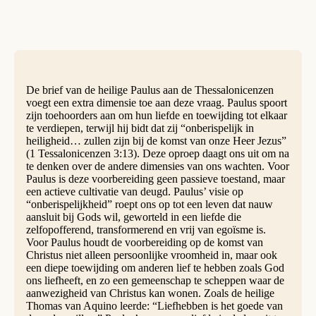
De brief van de heilige Paulus aan de Thessalonicenzen
voegt een extra dimensie toe aan deze vraag. Paulus spoort
zijn toehoorders aan om hun liefde en toewijding tot elkaar
te verdiepen, terwijl hij bidt dat zij “onberispelijk in
heiligheid… zullen zijn bij de komst van onze Heer Jezus”
(1 Tessalonicenzen 3:13). Deze oproep daagt ons uit om na
te denken over de andere dimensies van ons wachten. Voor
Paulus is deze voorbereiding geen passieve toestand, maar
een actieve cultivatie van deugd. Paulus’ visie op
“onberispelijkheid” roept ons op tot een leven dat nauw
aansluit bij Gods wil, geworteld in een liefde die
zelfopofferend, transformerend en vrij van egoïsme is.
Voor Paulus houdt de voorbereiding op de komst van
Christus niet alleen persoonlijke vroomheid in, maar ook
een diepe toewijding om anderen lief te hebben zoals God
ons liefheeft, en zo een gemeenschap te scheppen waar de
aanwezigheid van Christus kan wonen. Zoals de heilige
Thomas van Aquino leerde: “Liefhebben is het goede van