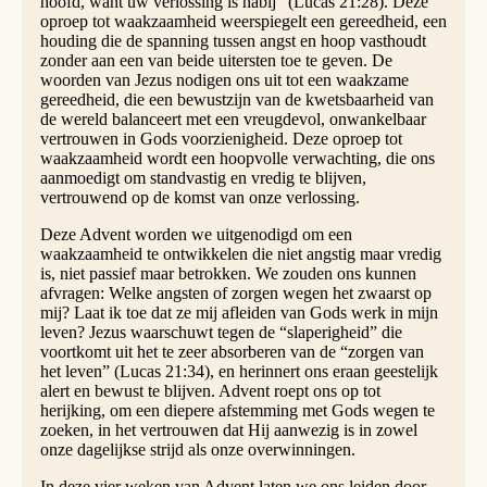
hoofd, want uw verlossing is nabij” (Lucas 21:28). Deze
oproep tot waakzaamheid weerspiegelt een gereedheid, een
houding die de spanning tussen angst en hoop vasthoudt
zonder aan een van beide uitersten toe te geven. De
woorden van Jezus nodigen ons uit tot een waakzame
gereedheid, die een bewustzijn van de kwetsbaarheid van
de wereld balanceert met een vreugdevol, onwankelbaar
vertrouwen in Gods voorzienigheid. Deze oproep tot
waakzaamheid wordt een hoopvolle verwachting, die ons
aanmoedigt om standvastig en vredig te blijven,
vertrouwend op de komst van onze verlossing.
Deze Advent worden we uitgenodigd om een
waakzaamheid te ontwikkelen die niet angstig maar vredig
is, niet passief maar betrokken. We zouden ons kunnen
afvragen: Welke angsten of zorgen wegen het zwaarst op
mij? Laat ik toe dat ze mij afleiden van Gods werk in mijn
leven? Jezus waarschuwt tegen de “slaperigheid” die
voortkomt uit het te zeer absorberen van de “zorgen van
het leven” (Lucas 21:34), en herinnert ons eraan geestelijk
alert en bewust te blijven. Advent roept ons op tot
herijking, om een diepere afstemming met Gods wegen te
zoeken, in het vertrouwen dat Hij aanwezig is in zowel
onze dagelijkse strijd als onze overwinningen.
In deze vier weken van Advent laten we ons leiden door