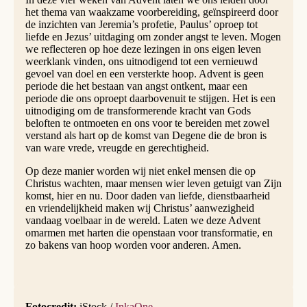
het thema van waakzame voorbereiding, geïnspireerd door
de inzichten van Jeremia’s profetie, Paulus’ oproep tot
liefde en Jezus’ uitdaging om zonder angst te leven. Mogen
we reflecteren op hoe deze lezingen in ons eigen leven
weerklank vinden, ons uitnodigend tot een vernieuwd
gevoel van doel en een versterkte hoop. Advent is geen
periode die het bestaan van angst ontkent, maar een
periode die ons oproept daarbovenuit te stijgen. Het is een
uitnodiging om de transformerende kracht van Gods
beloften te ontmoeten en ons voor te bereiden met zowel
verstand als hart op de komst van Degene die de bron is
van ware vrede, vreugde en gerechtigheid.
Op deze manier worden wij niet enkel mensen die op
Christus wachten, maar mensen wier leven getuigt van Zijn
komst, hier en nu. Door daden van liefde, dienstbaarheid
en vriendelijkheid maken wij Christus’ aanwezigheid
vandaag voelbaar in de wereld. Laten we deze Advent
omarmen met harten die openstaan voor transformatie, en
zo bakens van hoop worden voor anderen. Amen.
Fotocredit:
iStock /
InkaOne