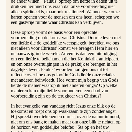
de ander willen.” Paulus’ oproep om liefde in daden uit te
drukken herinnert ons eraan dat onze voorbereiding niet
alleen spiritueel is, maar ook relationeel. Wanneer we onze
harten openen voor de mensen om ons heen, scheppen we
een gastvrije ruimte waar Christus kan verblijven.
Deze oproep vormt de basis voor een oprechte
voorbereiding op de komst van Christus. Door te leven met
een liefde die de goddelijke weerspiegelt, bereiden we ons
niet alleen voor Christus’ komst; we brengen Hem hier en
nu aanwezig in de wereld. Advent is dan een uitnodiging
om een liefde te belichamen die het Koninkrijk anticipeert,
en om onze overtuigingen in de praktijk te brengen in het
dagelijks leven. Paulus’ woorden nodigen ons uit tot
reflectie over hoe ons geloof in Gods liefde onze relaties
met anderen beïnvloedt. Hoe vormt mijn begrip van Gods
liefde de manier waarop ik met anderen omga? Op welke
manieren kan mijn liefde voor anderen een daad van
voorbereiding zijn op de terugkeer van Christus?
In het evangelie van vandaag richt Jezus onze blik op de
toekomst en roept ons op waakzaam te zijn zonder angst.
Hij spreekt over tekenen en onrust, over de natuur in nood,
niet om ons bang te maken maar om onze blik te richten op
de horizon van goddelijke belofte: “Sta op en hef uw