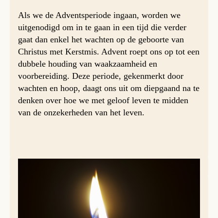
Als we de Adventsperiode ingaan, worden we
uitgenodigd om in te gaan in een tijd die verder
gaat dan enkel het wachten op de geboorte van
Christus met Kerstmis. Advent roept ons op tot een
dubbele houding van waakzaamheid en
voorbereiding. Deze periode, gekenmerkt door
wachten en hoop, daagt ons uit om diepgaand na te
denken over hoe we met geloof leven te midden
van de onzekerheden van het leven.
De eerste lezing uit de profeet Jeremia introduceert deze
spanning door middel van een belofte die verder reikt dan
de onmiddellijke historische context. Geschreven in een
tijd van ballingschap en politieke onrust, waren de