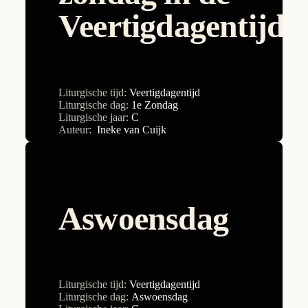
2e Zondag
Veertigdagentijd
Nadia Kroon
2e Zondag
Paul Caroen
30e Zondag
Ria Willems
31e Zondag
Liturgische tijd:
Veertigdagentijd
Sara Böhmer
32e Zondag
Liturgische dag:
1e Zondag
Liturgische jaar:
C
Stefan Mangnus
33e Zondag
Auteur:
Ineke van Cuijk
Tommy Vandendriessche
34e Zondag
3e Zondag
4e Zondag
Aswoensdag
5e Zondag
6e Zondag
7e Zondag
Liturgische tijd:
Veertigdagentijd
8e Zondag
Liturgische dag:
Aswoensdag