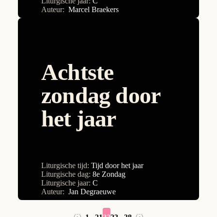
Liturgische jaar:
C
9e Zondag
Auteur:
Marcel Braekers
Allerheiligen
Allerzielen
Aswoensdag
Achtste
Christus Koning
zondag door
Doop van de Heer
het jaar
Drievuldigheidszondag
Goede Vrijdag
Heilige Familie
Hemelvaart van de Heer
Liturgische tijd:
Tijd door het jaar
Liturgische dag:
8e Zondag
HH. Petrus en Paulus
Liturgische jaar:
C
Auteur:
Jan Degraeuwe
Hoogfeest van Pasen
Kerkwijdingsfeest van de Lateraanse basiliek