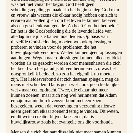
was het niet vanaf het begin. God heeft geen
scheidingsregeling gemaakt. In het begin schiep God man
en vrouw, als wezens die elkaar nodig hebben om zich te
ervaren als ‘volledig’ en om het leven te kunnen beleven
als een geschenk van genade. Zo heeft God het bedoeld."
En het is die Godsbedoeling die de levende liefde van
alledag in de juiste banen moet leiden. Op basis van
diezelfde Godsbedoeling moeten we ook oplossingen
proberen te vinden voor de problemen die het
huwelijksgeluk verstoren. Wetten kunnen geen oplossingen
aandragen. Wegen naar oplossingen kunnen alleen ontdekt
worden als ze gezocht worden door mensenharten die zich
het beeld van het paradijs blijven herinneren: zo was het
oorspronkelijk bedoeld, zo zou het eigenlijk nu moeten
zijn. Het liefdesverbond dat zich daaraan spiegelt, mag de
mens niet scheiden. Dat is geen wet - ook geen kerkelijke
wet - maar een opdracht. Twee, die elkaar niet meer
kunnen zoenen, maar zich nog wel herinneren dat Adam
en zijn mannin hun levensverbond met een zoen
bezegelden, weten dat vergeving en verzoening nieuwe
adem geeft om elkaar zoenend terug te vinden. Dit weten,
en dit weten creatief blijven koesteren, dat is
huwelijkstrouw zoals het evangelie ons die voorhoudt.
Mensen die zich dat paradijsgeluk niet meer samen kunnen