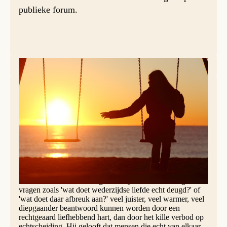
publieke forum.
Maar Jezus begeeft zich niet op het pad van de wet. Wat er
omgaat in je hart is iets heel anders. Jezus was verstandig
genoeg om te weten dat wettelijke regelingen (ook inzake
huwelijk en scheiding) noodzakelijk zijn om in de
samenleving orde op zaken te stellen, om het verkeer
tussen mensen ordelijk te laten verlopen, om de een te
beschermen tegen de willekeur van de ander.
Waar het Jezus in de eerste plaats om gaat is liefde. Liefde
is primair een zaak van het hart, en wetten kunnen de
zaken van het hart niet regelen. Hij is ervan overtuigd dat
vragen zoals 'wat doet wederzijdse liefde echt deugd?' of
'wat doet daar afbreuk aan?' veel juister, veel warmer, veel
diepgaander beantwoord kunnen worden door een
rechtgeaard liefhebbend hart, dan door het kille verbod op
echtscheiding. Hij gelooft dat mensen die echt van elkaar