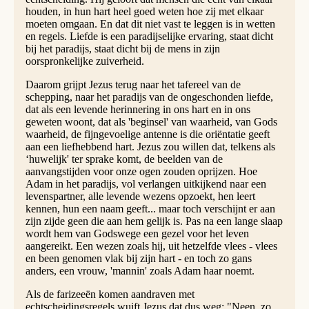
houden, in hun hart heel goed weten hoe zij met elkaar
moeten omgaan. En dat dit niet vast te leggen is in wetten
en regels. Liefde is een paradijselijke ervaring, staat dicht
bij het paradijs, staat dicht bij de mens in zijn
oorspronkelijke zuiverheid.
Daarom grijpt Jezus terug naar het tafereel van de
schepping, naar het paradijs van de ongeschonden liefde,
dat als een levende herinnering in ons hart en in ons
geweten woont, dat als 'beginsel' van waarheid, van Gods
waarheid, de fijngevoelige antenne is die oriëntatie geeft
aan een liefhebbend hart. Jezus zou willen dat, telkens als
‘huwelijk' ter sprake komt, de beelden van de
aanvangstijden voor onze ogen zouden oprijzen. Hoe
Adam in het paradijs, vol verlangen uitkijkend naar een
levenspartner, alle levende wezens opzoekt, hen leert
kennen, hun een naam geeft... maar toch verschijnt er aan
zijn zijde geen die aan hem gelijk is. Pas na een lange slaap
wordt hem van Godswege een gezel voor het leven
aangereikt. Een wezen zoals hij, uit hetzelfde vlees - vlees
en been genomen vlak bij zijn hart - en toch zo gans
anders, een vrouw, 'mannin' zoals Adam haar noemt.
Als de farizeeën komen aandraven met
echtscheidingsregels wuift Jezus dat dus weg: "Neen, zo