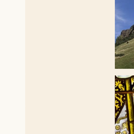
God scher
die mijn 
Maar Jezus
en wijn to
Heeft Een
Wij zijn e
zolang nie
het licht 
© Lawrence 
Vandaag h
berg opgin
deze steen
Deuteron