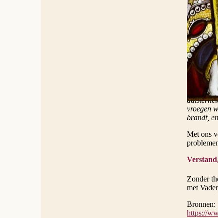
heel uw h
gedachten.
opstaat. 
Hierbij a
heeft het
‘maar’ cre
zware sch
eten naar 
Jezus vis 
Achterber
duisterhei
vroegen we
brandt, en
Met ons v
problemen
Verstand,
Zonder th
met Vader
Bronnen:
https://ww