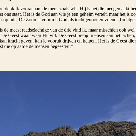
on denk ik vooral aan 'de mens zoals wij'. Hij is het die meegemaakt 
st ons staat. Het is de God aan wie je een geheim vertelt, maar het is oo
ar op mij'. De Zoon is voor mij God als tochtgenoot en vriend. Tocht
s de meest raadselachtige van de drie vind ik, maar misschien ook wel d
'. De Geest waait waar Hij wil. De Geest brengt mensen aan het lachen,
an kracht geven, kan je vooruit drijven en helpen. Het is de Geest die z
t die op aarde de mensen begeestert.”
Lew, OP
kunnen ons ook helpen om de Drie-eenheid te verbinden met ons l
te twee strofen van het gedicht “
Triniteit
” typeert Gerrit Achterberg in 
e Geest.