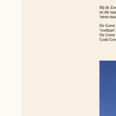
Bij de Zo
en die naa
'steun ma
De Geest i
'voelbare
De Geest k
Gods Gees
© Lawrence 
Dichters 
In de eers
Zoon en d
Triniteit