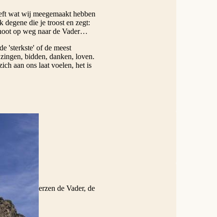
heeft wat wij meegemaakt hebben
k degene die je troost en zegt:
genoot op weg naar de Vader…
e 'sterkste' of de meest
 zingen, bidden, danken, loven.
ich aan ons laat voelen, het is
even.
telkens twee verzen de Vader, de