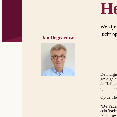
He
We zijn
lucht op
Jan Degraeuwe
De liturgi
gevolgd d
de Heilig
op de hoog
Op de Tho
“De Vader
echt 'vade
ik bid: uw