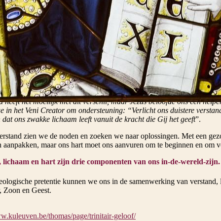
art en met heel uw ziel en met heel uw kracht. Houd de geboden die ik 
 Prent ze uw kinderen in en spreek er steeds over, thuis en onderweg, a
Draag ze als een teken om uw arm en als een band op uw voorhoofd.
” (
ansluitend zegt de dichter dat deze wet de grond van zijn bestaan gewo
 leven van de dichter vorm gegeven. In de twee volgende verzen evocee
ëert een spanning tussen Vader en Zoon. De wet is pijnlijk voor Achter
uld. Jezus brengt verzachting. Jezus stuurde de mensen die naar hem w
huis, maar liet broden en vissen uitdelen. Jezus vierde met zijn leerling
met de mannen die hij enkele jaren voordien geroepen had. Op zijn eige
g het verschil tussen Vader en Zoon: “
Heeft Een van Beiden zich vergi
d heeft het moeilijk met dit verschil, maar Jezus beloofde ons een helpe
 in het Veni Creator om ondersteuning: “Verlicht ons duistere verstand,
 dat ons zwakke lichaam leeft vanuit de kracht die Gij het geeft
”.
erstand zien we de noden en zoeken we naar oplossingen. Met een ge
 aanpakken, maar ons hart moet ons aanvuren om te beginnen en om v
 lichaam en hart zijn drie componenten van ons in-de-wereld-zijn.
eologische pretentie kunnen we ons in de samenwerking van verstand, 
, Zoon en Geest.
w.kuleuven.be/thomas/page/trinitair-geloof/