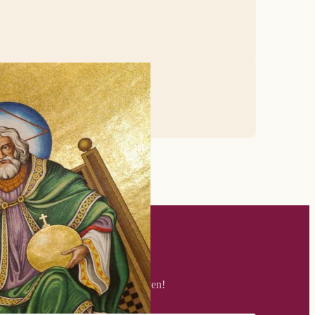
A) © Lawrence Lew, OP
ieuwsbrief
chrijf u in om op de hoogte te blijven!