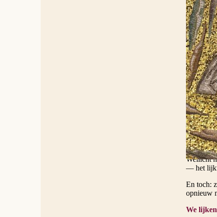
Matteüs la
concrete o
spectacul
verlamde.
worden he
Als Jezus
om hun di
De reactie
Leviticus)
vijfde, en
relatie vó
Dat is een
vermoedeli
oproept t
Wellicht 
— het lijk
En toch: 
opnieuw m
We lijken