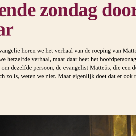
ende zondag door
ar
evangelie horen we het verhaal van de roeping van Matt
we hetzelfde verhaal, maar daar heet het hoofdpersonage
t om dezelfde persoon, de evangelist Matteüs, die een 
ch zo is, weten we niet. Maar eigenlijk doet dat er ook n
n de heilige Mattheüs, schilderij van Caravaggio in de Contarelli-kapel, San Luigi dei Franc