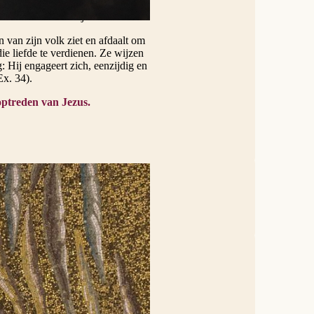
n antwoord op een God die zelf
zus staat in die lijn.
n van zijn volk ziet en afdaalt om
ie liefde te verdienen. Ze wijzen
 Hij engageert zich, eenzijdig en
Ex. 34).
optreden van Jezus.
 Jezus. Jezus verschijnt als een