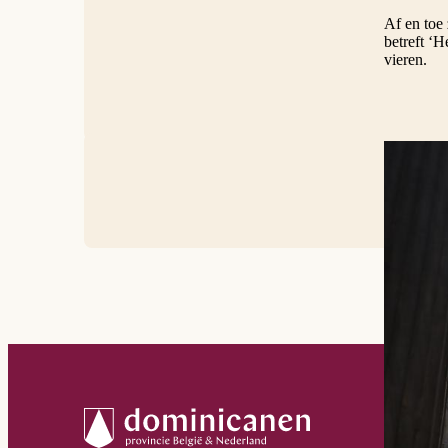
Af en toe 
betreft ‘
vieren.
© Lawrence 