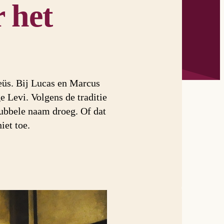
 het
eüs. Bij Lucas en Marcus
 Levi. Volgens de traditie
dubbele naam droeg. Of dat
iet toe.
esi, Rome (IT), Caravaggio, via Wikimedia