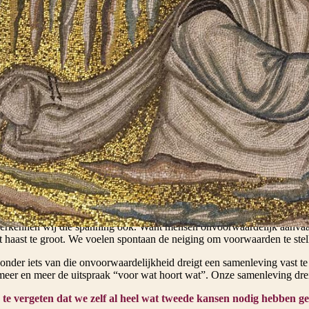
at zien dat Jezus dit op een bijzondere manier invult. Waar Mozes de We
ntmoetingen. Dat zien we bijvoorbeeld in de reeks van wonderverhalen b
aire daden, maar telkens ontmoetingen met mensen aan de rand: een mel
 Mensen die buiten de gemeenschap zijn komen te staan, worden opnie
rsteld.
 zegt “
Ik wil liever barmhartigheid dan offers.
” gaat het niet om het
epste bedoeling: mensen opnieuw in relatie brengen, herstellen wa
 van de farizeeën is echter niet zomaar hardvochtig. Volgens de traditi
 hoorde bij vergeving een concreet en ‘redelijk’ proces: herstel van de
 het brengen van een offer (Lv. 5,20-26). Maar wat Jezus doet, gaat nog
ór alles hersteld is. Hij geeft vertrouwen dat voorafgaat aan verandering.
 verschuiving die niet evident was en is. Zelfs binnen de vroege christ
jk vragen op. Lucas benadrukt daarom, in zijn versie van het verhaal, 
ot inkeer. Blijkbaar was het nodig om die onvoorwaardelijkheid te verb
herkennen wij die spanning ook. Want mensen onvoorwaardelijk aanva
t haast te groot. We voelen spontaan de neiging om voorwaarden te stel
zonder iets van die onvoorwaardelijkheid dreigt een samenleving vast 
eer en meer de uitspraak “voor wat hoort wat”. Onze samenleving dreig
 te vergeten dat we zelf al heel wat tweede kansen nodig hebben g