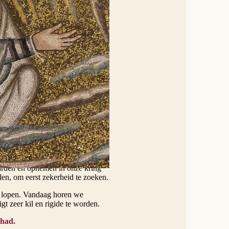
t ontvangt, realiseert Jezus die in
ij Matteüs. Die zijn niet louter
aatse, een bezetene, een
uw binnengehaald. Relaties
 afschaffen van tradities, maar
t gebroken is.
e (beschreven in het Bijbelboek
 schade, vermeerderd met een
 een stap verder. Hij opent de
elijke gemeenschappen riep dit
expliciet dat Jezus zondaars
inden met verantwoordelijkheid.
arden en opnemen in onze kring
len, om eerst zekerheid te zoeken.
te lopen. Vandaag horen we
t zeer kil en rigide te worden.
ehad.