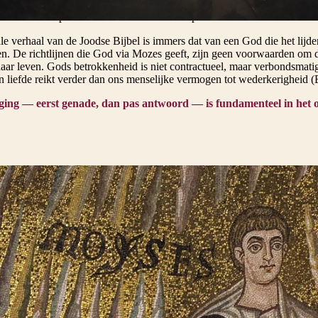
n middel om God te beïnvloeden, maar een teken van het Verbond — ee
tief neemt. De profeten hebben daar steeds opnieuw aan herinnerd. Ook Je
le verhaal van de Joodse Bijbel is immers dat van een God die het lijde
en. De richtlijnen die God via Mozes geeft, zijn geen voorwaarden om d
ar leven. Gods betrokkenheid is niet contractueel, maar verbondsmatig:
n liefde reikt verder dan ons menselijke vermogen tot wederkerigheid (
ging — eerst genade, dan pas antwoord — is fundamenteel in het 
et 6e-eeuwse apsismozaïek van Sant'Apollinare in Classe, Ravenna (IT) © Lawrence Lew, OP
ist Matteüs tekent in zijn evangelie bewust parallellen tussen Mozes en
zes: Hij gaat de berg op en spreekt daar woorden van leven.
es richting gaf aan het volk, zo wijst Jezus een weg.