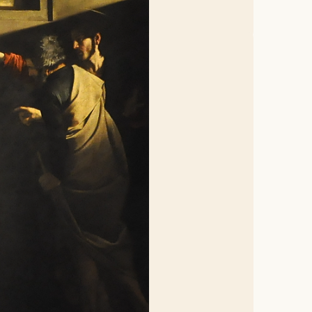
oepingsverhaal is kort en
alt een lichtstraal van buiten
’ hand, die naar Matteüs wijst,
sco van Michelangelo. Alsof hier
 en laat hen toe in zijn kring —
oor de armen. Maar ook tollenaars
r de Romeinen en zich daarbij
et Hosea: “
Ik wil liever
aal? Laten we hier even op in te
oden gunstig te stemmen: om
 deel uit van het religieuze
delijk gezuiverd. Het wordt niet