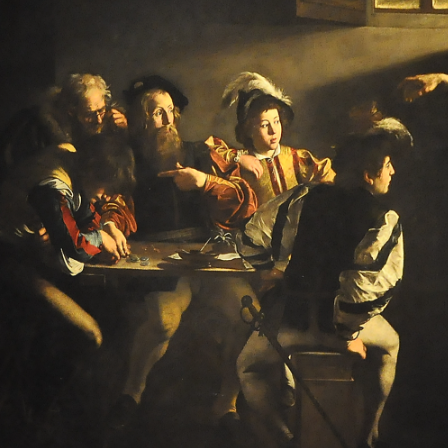
t een man bij het tolhuis zitten en zegt eenvoudig: “
Volg Mij
.” Het r
 is indringend verbeeld door Caravaggio (ca. 1600). In zijn schilderij v
en — als een echo van het scheppingswoord “
Er moet licht zijn.
” Jezus
en aan de hand van God die de mens tot leven wekt in het beroemde fre
ets wordt geschapen: een mens die opstaat en opnieuw begint.
ast en choqueert zijn tijdgenoten. Hij zoekt mensen op, allerlei mensen,
rst te selecteren. Met, wat we nu zouden noemen, een voorkeursoptie v
s opgenomen in de kring van Jezus: mensen die belastingen inden voo
ijkten. Ze golden als collaborateurs en werden gemeden.
ezus daarover kritiek krijgt, antwoordt Hij met een woord van de profe
gheid dan offers.
”
et, voor ons misschien vreemde, woord ‘offer’ hier nu doen in dit verh
ehoort tot de oudste religieuze praktijken. Mensen probeerden zo de g
g te vragen, om rampspoed af te wenden. Ook in Israël maakte het offer
r de Bijbel laat een duidelijke ontwikkeling zien: het offer wordt gelei