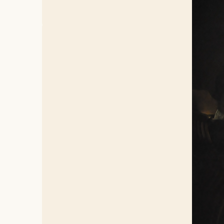
Jezus zie
radicaal.
Dat moment
naar binn
doet denk
opnieuw i
Jezus verr
zonder ee
worden du
vaak verr
Wanneer J
barmharti
Wat komt h
gaan.
Offeren b
beschermin
leven. Maa