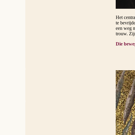
langer ee
het initia
Het centra
te bevrijd
een weg na
trouw. Zij
Die bewe
Detail uit h
De evangel
nieuwe Mo
Zoals Moz