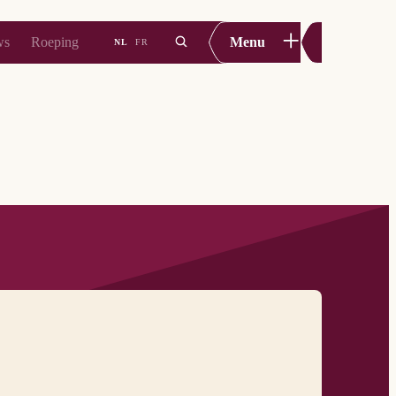
+
ws
Roeping
Menu
NL
FR