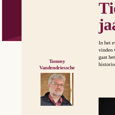
Ti
ja
In het 
vinden 
gaat he
Tommy
historis
Vandendriessche
De roeping va
Commons