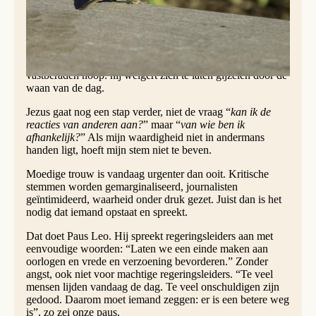
Jeremia leert ons dat eerlijk spreken niet betekent dat
je gelijk krijgt, maar dat je blijft staan in wat waar is.
Zijn lofzang is geen triomf, maar een vorm van
vastberaden hoop: hij weigert zich te laten gijzelen door de
waan van de dag.
Jezus gaat nog een stap verder, niet de vraag “
kan ik de
reacties van anderen aan?
” maar “
van wie ben ik
afhankelijk?
” Als mijn waardigheid niet in andermans
handen ligt, hoeft mijn stem niet te beven.
Moedige trouw is vandaag urgenter dan ooit. Kritische
stemmen worden gemarginaliseerd, journalisten
geïntimideerd, waarheid onder druk gezet. Juist dan is het
nodig dat iemand opstaat en spreekt.
Dat doet Paus Leo. Hij spreekt regeringsleiders aan met
eenvoudige woorden: “Laten we een einde maken aan
oorlogen en vrede en verzoening bevorderen.” Zonder
angst, ook niet voor machtige regeringsleiders. “Te veel
mensen lijden vandaag de dag. Te veel onschuldigen zijn
gedood. Daarom moet iemand zeggen: er is een betere weg
is”, zo zei onze paus.