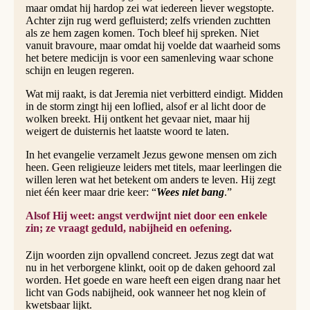
maar omdat hij hardop zei wat iedereen liever wegstopte.
Achter zijn rug werd gefluisterd; zelfs vrienden zuchtten
als ze hem zagen komen. Toch bleef hij spreken. Niet
vanuit bravoure, maar omdat hij voelde dat waarheid soms
het betere medicijn is voor een samenleving waar schone
schijn en leugen regeren.
Wat mij raakt, is dat Jeremia niet verbitterd eindigt. Midden
in de storm zingt hij een loflied, alsof er al licht door de
wolken breekt. Hij ontkent het gevaar niet, maar hij
weigert de duisternis het laatste woord te laten.
In het evangelie verzamelt Jezus gewone mensen om zich
heen. Geen religieuze leiders met titels, maar leerlingen die
willen leren wat het betekent om anders te leven. Hij zegt
niet één keer maar drie keer: “
Wees niet bang
.”
Alsof Hij weet: angst verdwijnt niet door een enkele
zin; ze vraagt geduld, nabijheid en oefening.
Zijn woorden zijn opvallend concreet. Jezus zegt dat wat
nu in het verborgene klinkt, ooit op de daken gehoord zal
worden. Het goede en ware heeft een eigen drang naar het
licht van Gods nabijheid, ook wanneer het nog klein of
kwetsbaar lijkt.