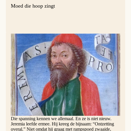
Moed die hoop zingt
Jacopo Filippo Argenta en Martino da Modena, Graduale XIII, ca. 1480-
1500, 13,2 Jeremia | Sailko, CC BY-SA 3.0, via Wikimedia Commons
Stel je voor: je zit in een groepsapp. Iemand maakt een
grap die net over de grens gaat. Het wordt stil – een
digitale stilte waarin niemand het opneemt voor degene om
wie gelachen wordt. Jij voelt iets knagen. Een zin vormt
zich al in je hoofd: “Zullen we dit niet doen?” Je duim
hangt boven de verzendknop… en dan komt de twijfel.
Wat zullen ze zeggen? Wil ik degene zijn die “de sfeer
verpest”?
Die spanning kennen we allemaal. En ze is niet nieuw.
Jeremia leefde ermee. Hij kreeg de bijnaam: “Ontzetting
overal.” Niet omdat hij graag met rampspoed zwaaide,