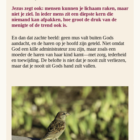
Jezus zegt ook: mensen kunnen je lichaam raken, maar
niet je ziel. In ieder mens zit een diepste kern die
niemand kan afpakken, hoe groot de druk van de
menigte of de trend ook is.
En dan dat zachte beeld: geen mus valt buiten Gods
aandacht, en de haren op je hoofd zijn geteld. Niet omdat
God een kille administrateur zou zijn, maar zoals een
moeder de haren van haar kind kamt—met zorg, tederheid
en toewijding. De belofte is niet dat je nooit zult verliezen,
maar dat je nooit uit Gods hand zult vallen.
Vrouwtjesmus © Lawrence Lew, OP
Wat zeggen deze verhalen ons in een tijd van
pushberichten, polarisatie en desinformatie? Ze roepen op
tot moedige trouw. Ze nodigen ons uit tot een andere
houding dan zwijgen of wegkijken.