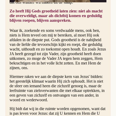
dat ons wakker wil maken uit de slaap.
Zo heeft Hij Gods grootheid laten zien: niet als macht
die overweldigt, maar als dichtbij komen en geduldig
blijven roepen, blijven aanspreken.
Waar ik, zoekende en soms verdwaalde mens, ook ben,
niets is Hem teveel om mij te bereiken, al moet Hij ook
afdalen in de diepste put. Gods grootheid is de nabijheid
van de liefde die tevoorschijn kijkt en roept, die geduldig
wacht, uithoudt en zo toekomst open houdt. En zoals Jezus
JA heeft gezegd tot zijn Vader, zijn grootheid heeft doen
uitkomen, zo moge de Vader JA tegen hem zeggen, Hem
bekrachtigen en in het volle licht zetten. En met Hem de
zijnen, ons.
Hiermee raken we aan de diepste kern van Jezus' bidden:
het geestelijk klimaat waarin Hij zich ophoudt. Het is niet
de sfeer om iemand heen die zichzelf genoeg is, maar de
leefruimte van zielsverwanten die met elkaar optrekken, in
een geven van zichzelf en ontvangen van een ander, in
woord en wederwoord.
Hij bidt dat wij in die ruimte worden opgenomen, want dat
is pas leven voor Jezus: dat zij U kennen en Hem die U