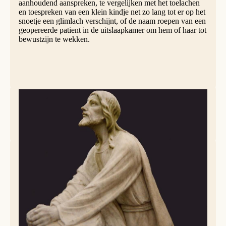
aanhoudend aanspreken, te vergelijken met het toelachen
en toespreken van een klein kindje net zo lang tot er op het
snoetje een glimlach verschijnt, of de naam roepen van een
geopereerde patient in de uitslaapkamer om hem of haar tot
bewustzijn te wekken.
Jezus Christus in gebed, Consolatta-begraafplaats, Lake Charles, (Louisiana,
USA) | Conniemod, CC BY-SA 3.0, via Wikimedia commons
"Ga je wassen in 'Bad de Gezondene (Bad van
Bethesda)'", klonk het.
En een blind geboren werd ziende. Ja, hoe meer zijn
omgeving de ogen hiervoor sloot, hoe meer hij ging zien!
"
Lazarus, kom uit
!", sprak Hij. En een dode kwam
tevoorschijn uit het hol dat hem opsloot. Het zijn beelden
die laten zien wat ook met ons kan gebeuren. Jezus is Gods
stem die roept en een antwoord wil uitlokken, een roepen