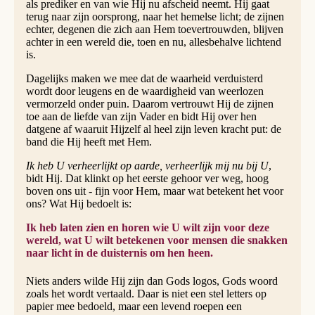
als prediker en van wie Hij nu afscheid neemt. Hij gaat
terug naar zijn oorsprong, naar het hemelse licht; de zijnen
echter, degenen die zich aan Hem toevertrouwden, blijven
achter in een wereld die, toen en nu, allesbehalve lichtend
is.
Dagelijks maken we mee dat de waarheid verduisterd
wordt door leugens en de waardigheid van weerlozen
vermorzeld onder puin. Daarom vertrouwt Hij de zijnen
toe aan de liefde van zijn Vader en bidt Hij over hen
datgene af waaruit Hijzelf al heel zijn leven kracht put: de
band die Hij heeft met Hem.
Ik heb U verheerlijkt op aarde, verheerlijk mij nu bij U
,
bidt Hij. Dat klinkt op het eerste gehoor ver weg, hoog
boven ons uit - fijn voor Hem, maar wat betekent het voor
ons? Wat Hij bedoelt is:
Ik heb laten zien en horen wie U wilt zijn voor deze
wereld, wat U wilt betekenen voor mensen die snakken
naar licht in de duisternis om hen heen.
Niets anders wilde Hij zijn dan Gods logos, Gods woord
zoals het wordt vertaald. Daar is niet een stel letters op
papier mee bedoeld, maar een levend roepen een