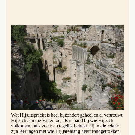
Bethesda, Jeruzalem © Lawrence Lew, OP
Terug naar de oorsprong
Wanneer de dood nadert, gebeurt het meer dan eens, dat
een mens om zijn ouders roept; het is of zo iemand op zoek
is naar de geborgenheid van het begin. Je wordt weer kind,
gaat terug naar de oorsprong. In die trant horen we in de
evangelielezing van vandaag, rabbi Jezus. Veel heeft Hij
gezegd tot zijn leerlingen; maar het laatste woord in hun
midden richt Hij tot die Ene van wie hij vandaan komt, in
wie Hij geborgenheid vindt: zijn Vader in de hemel.
Wat Hij uitspreekt is heel bijzonder: geheel en al vertrouwt
Hij zich aan die Vader toe, als iemand bij wie Hij zich
volkomen thuis voelt; en tegelijk betrekt Hij in die relatie
zijn leerlingen met wie Hij jarenlang heeft rondgetrokken