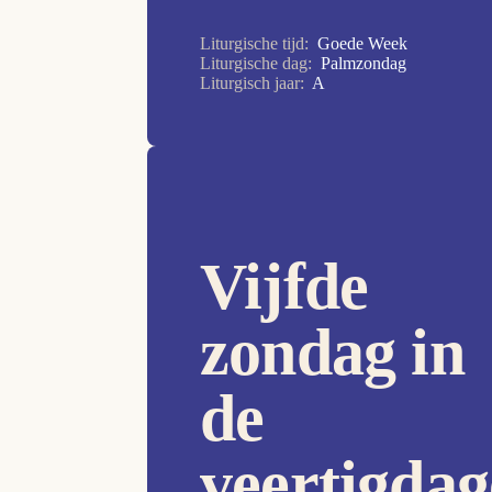
16e Zondag
Liturgische tijd:
Goede Week
17e Zondag
Liturgische dag:
Palmzondag
Liturgisch jaar:
A
18e Zondag
19e Zondag
1e Zondag
20e Zondag
21e Zondag
Vijfde
22e Zondag
23e Zondag
zondag in
24e Zondag
de
25e Zondag
26e Zondag
veertigdag
27e Zondag