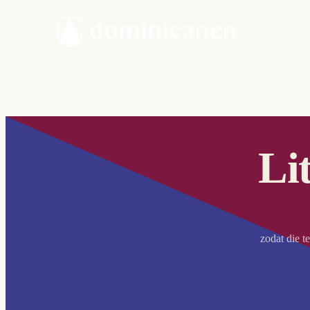
Li
zodat die t