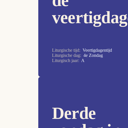
de
7e Zondag
veertigdag
8e Zondag
9e Zondag
Allerheiligen
Allerzielen
Liturgische tijd:
Veertigdagentijd
Liturgische dag:
4e Zondag
Aswoensdag
Liturgisch jaar:
A
Christus Koning
Doop van de Heer
Drievuldigheidszondag
Goede Vrijdag
Derde
Heilige Familie
Hemelvaart van de Heer
HH. Petrus en Paulus