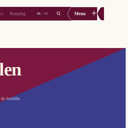
+
ws
Roeping
Menu
NL
FR
len
 de homilie.