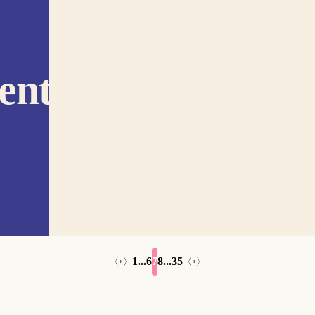
teraanse
entijd
1
...
6
7
8
...
35
→
←