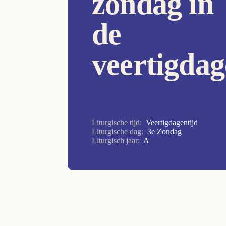
zondag in
Hoogfeest van Pasen
de
Kerkwijdingsfeest van de La
basiliek
veertigdag
Kerstmis
Kruisverheffing
Maria tenhemelopneming
Openbaring van de Heer
Liturgische tijd:
Veertigdagentijd
Paaswake
Liturgische dag:
3e Zondag
Liturgisch jaar:
A
Palmzondag
Pinksteren
Sacramentsdag
Witte Donderdag