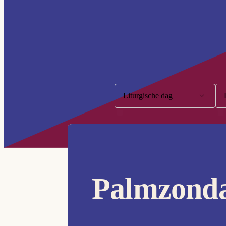
Filter op:
Liturgische dag
10e Zondag
11e Zondag
12e Zondag
Palmzond
13e Zondag
14e Zondag
15e Zondag