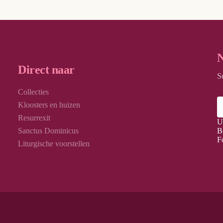
N
Direct naar
S
Collecties
Kloosters en huizen
Resurrexit
U
Sanctus Dominicus
B
F
Liturgische voorstellen